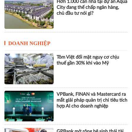
Hơn 1.000 căn nhà tại dự án Aqua
City đang thế chấp ngân hàng,
chủ đầu tư nói gì?
DOANH NGHIỆP
Tôm Việt đối mặt nguy cơ chịu
thuế gần 30% khi vào Mỹ
VPBank, FINAN và Mastercard ra
mắt giải pháp quản trị chi tiêu tích
hợp AI cho doanh nghiệp
GPBank mở rộng hệ sinh thái tài