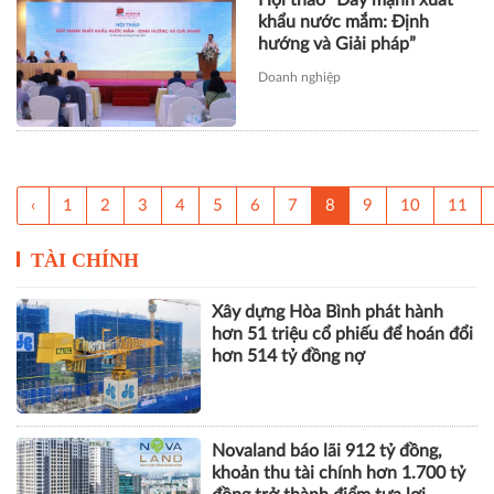
khẩu nước mắm: Định
hướng và Giải pháp”
Doanh nghiệp
‹
1
2
3
4
5
6
7
8
9
10
11
TÀI CHÍNH
Xây dựng Hòa Bình phát hành
hơn 51 triệu cổ phiếu để hoán đổi
hơn 514 tỷ đồng nợ
Novaland báo lãi 912 tỷ đồng,
khoản thu tài chính hơn 1.700 tỷ