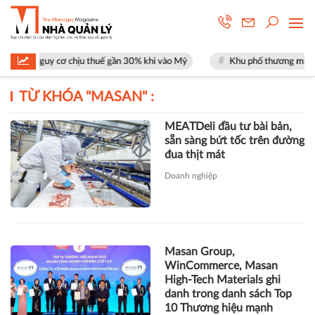
mặt nguy cơ chịu thuế gần 30% khi vào Mỹ
Khu phố thương mại SOHO tạ
TỪ KHÓA "
MASAN
" :
MEATDeli đầu tư bài bản,
sẵn sàng bứt tốc trên đường
đua thịt mát
Doanh nghiệp
Masan Group,
WinCommerce, Masan
High-Tech Materials ghi
danh trong danh sách Top
10 Thương hiệu mạnh