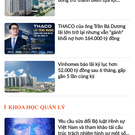
đồng trở thành điểm tựa lợi
nhuận
THACO của ông Trần Bá Dương
lãi lớn trở lại nhưng vẫn "gánh"
khối nợ hơn 164.000 tỷ đồng
Vinhomes báo lãi kỷ lục hơn
52.000 tỷ đồng sau 6 tháng, gấp
gần 5 lần cùng kỳ
KHOA HỌC QUẢN LÝ
Yêu cầu sửa đổi Bộ luật Hình sự
Việt Nam và tham khảo tái cấu
trúc trách nhiệm hình sự một số