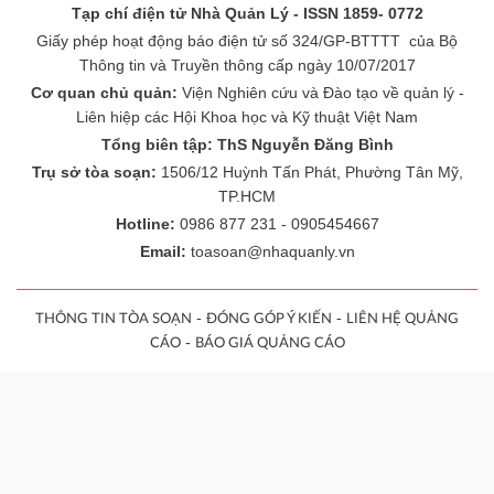
Tạp chí điện tử Nhà Quản Lý - ISSN 1859- 0772
Giấy phép hoạt động báo điện tử số 324/GP-BTTTT của Bộ
Thông tin và Truyền thông cấp ngày 10/07/2017
Cơ quan chủ quản:
Viện Nghiên cứu và Đào tạo về quản lý -
Liên hiệp các Hội Khoa học và Kỹ thuật Việt Nam
Tổng biên tập: ThS Nguyễn Đăng Bình
Trụ sở tòa soạn:
1506/12 Huỳnh Tấn Phát, Phường Tân Mỹ,
TP.HCM
Hotline:
0986 877 231 - 0905454667
Email:
toasoan@nhaquanly.vn
-
-
THÔNG TIN TÒA SOẠN
ĐÓNG GÓP Ý KIẾN
LIÊN HỆ QUẢNG
-
CÁO
BÁO GIÁ QUẢNG CÁO