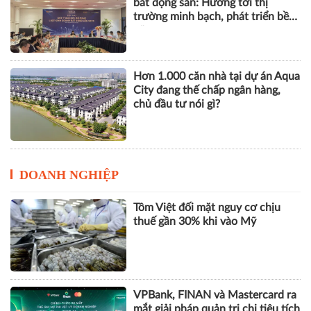
bất động sản: Hướng tới thị
trường minh bạch, phát triển bền
vững
Hơn 1.000 căn nhà tại dự án Aqua
City đang thế chấp ngân hàng,
chủ đầu tư nói gì?
DOANH NGHIỆP
Tôm Việt đối mặt nguy cơ chịu
thuế gần 30% khi vào Mỹ
VPBank, FINAN và Mastercard ra
mắt giải pháp quản trị chi tiêu tích