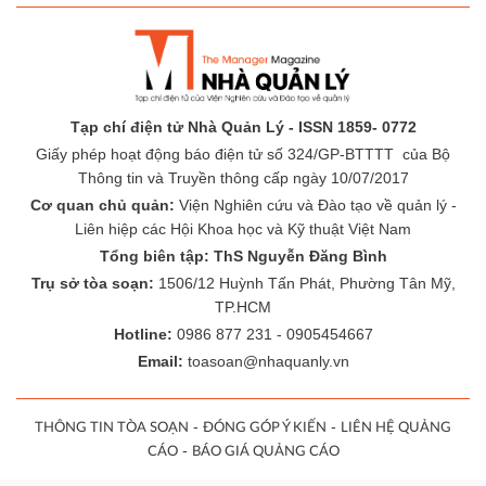
Tạp chí điện tử Nhà Quản Lý - ISSN 1859- 0772
Giấy phép hoạt động báo điện tử số 324/GP-BTTTT của Bộ
Thông tin và Truyền thông cấp ngày 10/07/2017
Cơ quan chủ quản:
Viện Nghiên cứu và Đào tạo về quản lý -
Liên hiệp các Hội Khoa học và Kỹ thuật Việt Nam
Tổng biên tập: ThS Nguyễn Đăng Bình
Trụ sở tòa soạn:
1506/12 Huỳnh Tấn Phát, Phường Tân Mỹ,
TP.HCM
Hotline:
0986 877 231 - 0905454667
Email:
toasoan@nhaquanly.vn
-
-
THÔNG TIN TÒA SOẠN
ĐÓNG GÓP Ý KIẾN
LIÊN HỆ QUẢNG
-
CÁO
BÁO GIÁ QUẢNG CÁO