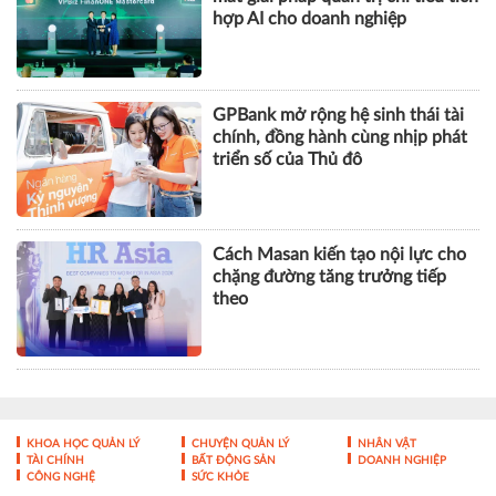
hợp AI cho doanh nghiệp
GPBank mở rộng hệ sinh thái tài
chính, đồng hành cùng nhịp phát
triển số của Thủ đô
Cách Masan kiến tạo nội lực cho
chặng đường tăng trưởng tiếp
theo
KHOA HỌC QUẢN LÝ
CHUYỆN QUẢN LÝ
NHÂN VẬT
TÀI CHÍNH
BẤT ĐỘNG SẢN
DOANH NGHIỆP
CÔNG NGHỆ
SỨC KHỎE