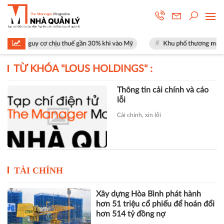
 mặt nguy cơ chịu thuế gần 30% khi vào Mỹ
Khu phố thương mại SOHO 
TỪ KHÓA "
LOUS HOLDINGS
" :
Thông tin cải chính và cáo
lỗi
Cải chính, xin lỗi
TÀI CHÍNH
Xây dựng Hòa Bình phát hành
hơn 51 triệu cổ phiếu để hoán đổi
hơn 514 tỷ đồng nợ