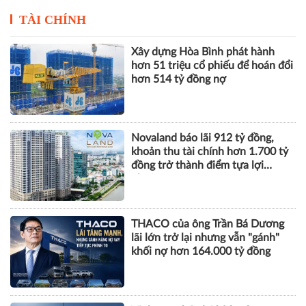
Novaland báo lãi 912 tỷ đồng,
khoản thu tài chính hơn 1.700 tỷ
đồng trở thành điểm tựa lợi
nhuận
THACO của ông Trần Bá Dương
lãi lớn trở lại nhưng vẫn "gánh"
khối nợ hơn 164.000 tỷ đồng
Vinhomes báo lãi kỷ lục hơn
52.000 tỷ đồng sau 6 tháng, gấp
gần 5 lần cùng kỳ