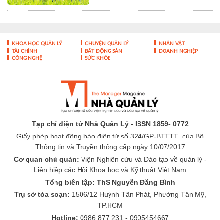
Tạp chí điện tử Nhà Quản Lý - ISSN 1859- 0772
Giấy phép hoạt động báo điện tử số 324/GP-BTTTT của Bộ
Thông tin và Truyền thông cấp ngày 10/07/2017
Cơ quan chủ quản:
Viện Nghiên cứu và Đào tạo về quản lý -
Liên hiệp các Hội Khoa học và Kỹ thuật Việt Nam
Tổng biên tập: ThS Nguyễn Đăng Bình
Trụ sở tòa soạn:
1506/12 Huỳnh Tấn Phát, Phường Tân Mỹ,
TP.HCM
Hotline:
0986 877 231 - 0905454667
Email:
toasoan@nhaquanly.vn
-
-
THÔNG TIN TÒA SOẠN
ĐÓNG GÓP Ý KIẾN
LIÊN HỆ QUẢNG
-
CÁO
BÁO GIÁ QUẢNG CÁO