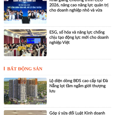
chịu tạo động lực mới cho doanh
nghiệp Việt
BẤT ĐỘNG SẢN
Lộ diện dòng BĐS cao cấp tại Đà
Nẵng lọt tầm ngắm giới thượng
lưu
Góp ý sửa đổi Luật Kinh doanh
bất động sản: Hướng tới thị
trường minh bạch, phát triển bền
vững
Hơn 1.000 căn nhà tại dự án Aqua