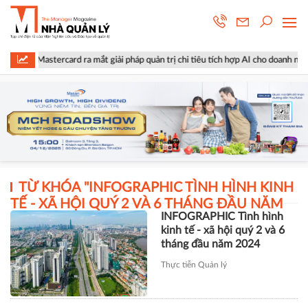
và Mastercard ra mắt giải pháp quản trị chi tiêu tích hợp AI cho doanh nghiệp
TỪ KHÓA "
INFOGRAPHIC TÌNH HÌNH KINH
TẾ - XÃ HỘI QUÝ 2 VÀ 6 THÁNG ĐẦU NĂM
INFOGRAPHIC Tình hình
2024
" :
kinh tế - xã hội quý 2 và 6
tháng đầu năm 2024
Thực tiễn Quản lý
TÀI CHÍNH
Xây dựng Hòa Bình phát hành
hơn 51 triệu cổ phiếu để hoán đổi
hơn 514 tỷ đồng nợ