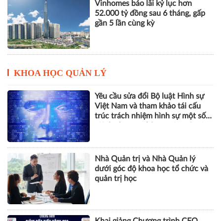
KHOA HỌC QUẢN LÝ
Yêu cầu sửa đổi Bộ luật Hình sự
Việt Nam và tham khảo tái cấu
trúc trách nhiệm hình sự một số
tội danh trong kỷ nguyên trí tuệ
nhân tạo
Nhà Quản trị và Nhà Quản lý
dưới góc độ khoa học tổ chức và
quản trị học
Khai giảng Chương trình CEO
2026, nâng cao năng lực quản trị
cho doanh nghiệp nhỏ và vừa
ESG, số hóa và năng lực chống