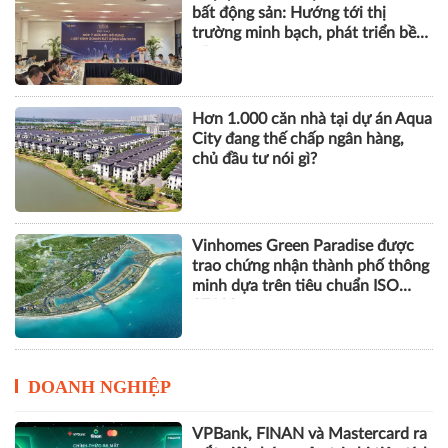
City đang thế chấp ngân hàng,
chủ đầu tư nói gì?
Vinhomes Green Paradise được
trao chứng nhận thành phố thông
minh dựa trên tiêu chuẩn ISO
37122
DOANH NGHIỆP
VPBank, FINAN và Mastercard ra
mắt giải pháp quản trị chi tiêu tích
hợp AI cho doanh nghiệp
GPBank mở rộng hệ sinh thái tài
chính, đồng hành cùng nhịp phát