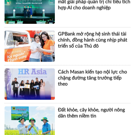
triển số của Thủ đô
Cách Masan kiến tạo nội lực cho
chặng đường tăng trưởng tiếp
theo
Đất khỏe, cây khỏe, người nông
dân thêm niềm tin
KHOA HỌC QUẢN LÝ
CHUYỆN QUẢN LÝ
NHÂN VẬT
TÀI CHÍNH
BẤT ĐỘNG SẢN
DOANH NGHIỆP
CÔNG NGHỆ
SỨC KHỎE