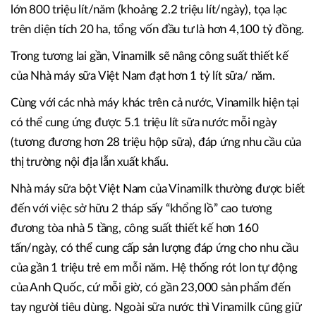
lớn 800 triệu lít/năm (khoảng 2.2 triệu lít/ngày), tọa lạc
trên diện tích 20 ha, tổng vốn đầu tư là hơn 4,100 tỷ đồng.
Trong tương lai gần, Vinamilk sẽ nâng công suất thiết kế
của Nhà máy sữa Việt Nam đạt hơn 1 tỷ lít sữa/ năm.
Cùng với các nhà máy khác trên cả nước, Vinamilk hiện tại
có thể cung ứng được 5.1 triệu lít sữa nước mỗi ngày
(tương đương hơn 28 triệu hộp sữa), đáp ứng nhu cầu của
thị trường nội địa lẫn xuất khẩu.
Nhà máy sữa bột Việt Nam của Vinamilk thường được biết
đến với việc sở hữu 2 tháp sấy “khổng lồ” cao tương
đương tòa nhà 5 tầng, công suất thiết kế hơn 160
tấn/ngày, có thể cung cấp sản lượng đáp ứng cho nhu cầu
của gần 1 triệu trẻ em mỗi năm. Hệ thống rót lon tự động
của Anh Quốc, cứ mỗi giờ, có gần 23,000 sản phẩm đến
tay người tiêu dùng. Ngoài sữa nước thì Vinamilk cũng giữ