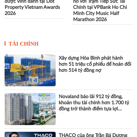
được vinh danh tại Dot
nổ với Trạm Tiếp Sức Tài
Property Vietnam Awards
Chính tại VPBank Ho Chi
2026
Minh City Music Half
Marathon 2026
TÀI CHÍNH
Xây dựng Hòa Bình phát hành
hơn 51 triệu cổ phiếu để hoán đổi
hơn 514 tỷ đồng nợ
Novaland báo lãi 912 tỷ đồng,
khoản thu tài chính hơn 1.700 tỷ
đồng trở thành điểm tựa lợi
nhuận
THACO của ông Trần Bá Dương