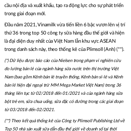
cầu nội địa và xuất khẩu, tạo ra động lực cho sự phát triển
trong giai đoạn mới.
Đầu năm 2021, Vinamilk vừa tiến liền 6 bậc vươn lên vị trí
thứ 36 trong top 50 công ty sữa hàng đầu thế giới và hiện
là đại diện duy nhất của Việt Nam lẫn khu vực ASEAN
trong danh sách này, theo thống kê của Plimsoll (Anh) (**).
(*) Dữ liệu được báo cáo của Nielsen trong phạm vi nghiên cứu
đo lường bán lẻ của ngành hàng sữa nước trên thị trường Việt
Nam (bao gồm Kênh bán lẻ truyền thống, Kênh bán sỉ-lẻ và Kênh
bán lẻ hiện đại ngoại trừ MM Mega Market Việt Nam) trong 36
tháng liên tục từ 02/2018 đến 01/2021 và của ngành hàng sữa
bột trẻ em, sữa chua uống, sữa đặc có đường trong các giai đoạn
từ 03/2018 đến 02/2021.
(**) Theo kết quả thống kê của Công ty Plimsoll Publishing Ltd về
Top 50 nhà sản xuất sữa dẫn đầu thế giới về doanh số tại thời