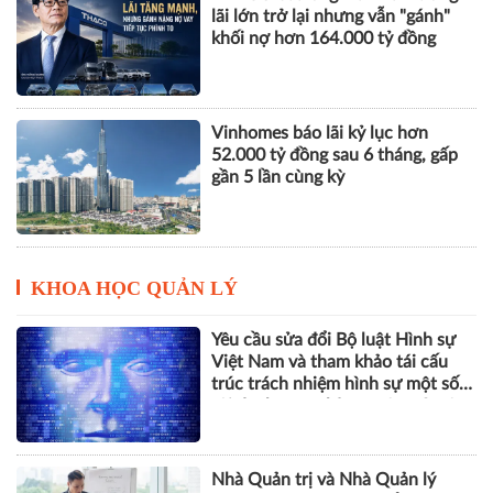
lãi lớn trở lại nhưng vẫn "gánh"
khối nợ hơn 164.000 tỷ đồng
Vinhomes báo lãi kỷ lục hơn
52.000 tỷ đồng sau 6 tháng, gấp
gần 5 lần cùng kỳ
KHOA HỌC QUẢN LÝ
Yêu cầu sửa đổi Bộ luật Hình sự
Việt Nam và tham khảo tái cấu
trúc trách nhiệm hình sự một số
tội danh trong kỷ nguyên trí tuệ
nhân tạo
Nhà Quản trị và Nhà Quản lý