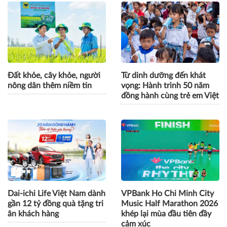
GPBank mở rộng hệ sinh
Cách Masan kiến tạo nội
thái tài chính, đồng hành
lực cho chặng đường tăng
cùng nhịp phát triển số của
trưởng tiếp theo
Thủ đô
Đất khỏe, cây khỏe, người
Từ dinh dưỡng đến khát
nông dân thêm niềm tin
vọng: Hành trình 50 năm
đồng hành cùng trẻ em Việt