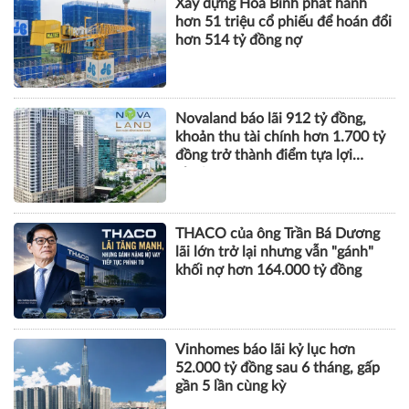
Marathon 2026
TÀI CHÍNH
Xây dựng Hòa Bình phát hành
hơn 51 triệu cổ phiếu để hoán đổi
hơn 514 tỷ đồng nợ
Novaland báo lãi 912 tỷ đồng,
khoản thu tài chính hơn 1.700 tỷ
đồng trở thành điểm tựa lợi
nhuận
THACO của ông Trần Bá Dương
lãi lớn trở lại nhưng vẫn "gánh"
khối nợ hơn 164.000 tỷ đồng