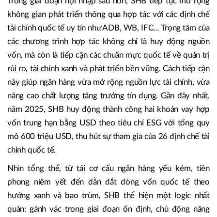
chuẩn mực Basel không đơn thuần là tuân thủ quy định, mà
giúp hệ thống ngân hàng trong đó có SHB, gia tăng “sức
đề kháng” trước biến động, tạo dư địa an toàn cho tăng
trưởng dài hạn.
Trong giai đoạn hội nhập sâu hơn, SHB tiếp tục mở rộng
không gian phát triển thông qua hợp tác với các định chế
tài chính quốc tế uy tín như ADB, WB, IFC… Trọng tâm của
các chương trình hợp tác không chỉ là huy động nguồn
vốn, mà còn là tiếp cận các chuẩn mực quốc tế về quản trị
rủi ro, tài chính xanh và phát triển bền vững. Cách tiếp cận
này giúp ngân hàng vừa mở rộng nguồn lực tài chính, vừa
nâng cao chất lượng tăng trưởng tín dụng. Gần đây nhất,
năm 2025, SHB huy động thành công hai khoản vay hợp
vốn trung hạn bằng USD theo tiêu chí ESG với tổng quy
mô 600 triệu USD, thu hút sự tham gia của 26 định chế tài
chính quốc tế.