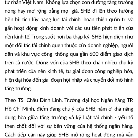
là hành trình tích lũy nội lực và định vị vai trò trong nền
kinh tế quốc gia.
Ra đời và trưởng thành cùng tiến trình đổi mới, SHB là một
trong những trường hợp tiêu biểu của khu vực ngân hàng
tư nhân Việt Nam. Không lựa chọn con đường tăng trưởng
nóng hay mở rộng bằng mọi giá, SHB đi lên theo hướng
bền bỉ: tích lũy năng lực tài chính, hoàn thiện quản trị và
gắn hoạt động kinh doanh với các ưu tiên phát triển của
nền kinh tế. Trong suốt hơn ba thập kỷ, SHB hiện diện như
một đối tác tài chính quen thuộc của doanh nghiệp, người
dân và khu vực công, thông qua gần 600 điểm giao dịch
trên cả nước. Dòng vốn của SHB theo chân nhiều chu kỳ
phát triển của nền kinh tế, từ giai đoạn công nghiệp hóa,
hiện đại hóa đến giai đoạn hội nhập và chuyển đổi mô hình
tăng trưởng.