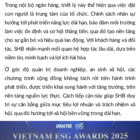
giá trị xã hội và con người. Khái niệm “ngân hàng hạnh
phúc” trong cách tiếp cận của SHB không được đặt như
một khẩu hiệu truyền thông, mà được cụ thể hóa thành các
nguyên tắc vận hành, từ quản trị nhân sự, quan hệ với
khách hàng đến trách nhiệm với cộng đồng.
Trong nội bộ ngân hàng, triết lý này thể hiện qua việc đặt
con người là trung tâm của tổ chức. Chính sách nhân sự
hướng tới phát triển năng lực dài hạn, bảo đảm môi trường
làm việc ổn định và cơ hội thăng tiến, qua đó tạo nền tảng
cho sự gắn bó và hiệu quả lao động. Với khách hàng và đối
tác, SHB nhấn mạnh mối quan hệ hợp tác lâu dài, dựa trên
niềm tin, minh bạch và lợi ích hài hòa.
Ở góc độ quản trị doanh nghiệp, an sinh xã hội, các
chương trình cộng đồng không tách rời trên hành trình
phát triển, được triển khai song hành với tăng trưởng, trên
nền tảng nguồn lực thực. Cách tiếp cận này giúp SHB duy