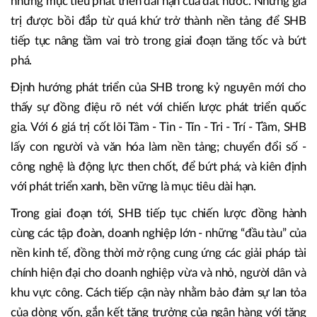
vào kỷ nguyên mới với thế vững - vị thế NHTMCP hàng
đầu; lực mạnh - nền tảng tài chính lành mạnh, năng lực
quản trị rủi ro được kiểm chứng qua nhiều chu kỳ; và tâm
thế sẵn sàng - chủ động, tiên phong, đồng hành cùng
những mục tiêu phát triển dài hạn của đất nước. Những giá
trị được bồi đắp từ quá khứ trở thành nền tảng để SHB
tiếp tục nâng tầm vai trò trong giai đoạn tăng tốc và bứt
phá.
Định hướng phát triển của SHB trong kỷ nguyên mới cho
thấy sự đồng điệu rõ nét với chiến lược phát triển quốc
gia. Với 6 giá trị cốt lõi Tâm - Tin - Tín - Tri - Trí - Tầm, SHB
lấy con người và văn hóa làm nền tảng; chuyển đổi số -
công nghệ là động lực then chốt, để bứt phá; và kiên định
với phát triển xanh, bền vững là mục tiêu dài hạn.
Trong giai đoạn tới, SHB tiếp tục chiến lược đồng hành