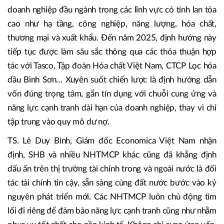
bước vào giai đoạn hội nhập, SHB đã sớm thiết lập các mối
quan hệ hợp tác chiến lược với những tập đoàn kinh tế nhà
nước chủ lực như Tập đoàn Công nghiệp Than - Khoáng
sản Việt Nam, Tập đoàn Cao su Việt Nam…
Trên nền tảng đó, SHB từng bước mở rộng hợp tác với
doanh nghiệp đầu ngành trong các lĩnh vực có tính lan tỏa
cao như hạ tầng, công nghiệp, năng lượng, hóa chất,
thương mại và xuất khẩu. Đến năm 2025, định hướng này
tiếp tục được làm sâu sắc thông qua các thỏa thuận hợp
tác với Tasco, Tập đoàn Hóa chất Việt Nam, CTCP Lọc hóa
dầu Bình Sơn… Xuyên suốt chiến lược là định hướng dẫn
vốn đúng trọng tâm, gắn tín dụng với chuỗi cung ứng và
năng lực cạnh tranh dài hạn của doanh nghiệp, thay vì chỉ
tập trung vào quy mô dư nợ.
TS. Lê Duy Bình, Giám đốc Economica Việt Nam nhận
định, SHB và nhiều NHTMCP khác cũng đã khẳng định