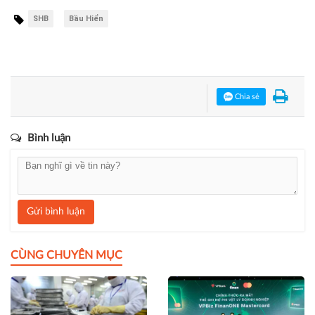
Linh Cầm
Bạn đang đọc bài viết
"SHB: Dấu ấn một định chế tư nhân
trong 40 năm đổi mới"
tại chuyên mục
Doanh nghiệp
.
SHB
Bầu Hiển
Chia sẻ
Bình luận
Gửi bình luận