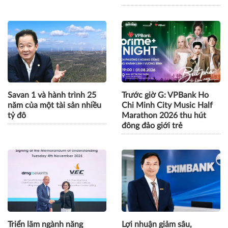
Dai-ichi Life Việt Nam dành
VPBank Ho Chi Minh City
gần 12 tỷ đồng quà tặng tri
Music Half Marathon 2026
ân khách hàng
khép lại mùa đầu tiên đầy
cảm xúc
Savan 1 và hành trình 25
Trước giờ G: VPBank Ho
năm của một tài sản nhiều
Chi Minh City Music Half
tỷ đô
Marathon 2026 thu hút
đông đảo giới trẻ