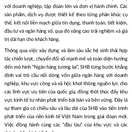
hàng góp phần đưa các dịch vụ tài chính hiện đại gắn trực
tiếp với những nhu cầu thiết yếu của xã hội, qua đó nâng
cao hiệu quả kinh tế - xã hội tổng hợp.
Từ nền tảng hợp tác này, SHB phát triển mảng khách hàng
bán lẻ theo chiều sâu, khai thác hiệu quả các mối quan hệ
với doanh nghiệp, tập đoàn lớn và đơn vị hành chính. Các
sản phẩm, dịch vụ được thiết kế theo từng phân khúc cụ
thể, kết nối liền mạch giữa tín dụng, thanh toán, tiết kiệm,
đầu tư và ngân hàng số, qua đó nâng cao trải nghiệm và giá
trị dài hạn cho khách hàng.
Thông qua việc xây dựng và làm sâu sắc hệ sinh thái hợp
tác chiến lược, chuyển đổi số mạnh mẽ và toàn diện hướng
đến mô hình “Ngân hàng tương lai”, SHB từng bước khẳng
định vai trò cầu nối dòng vốn giữa ngân hàng với doanh
nghiệp, khu vực công và xã hội; khơi thông nguồn lực cho
các lĩnh vực ưu tiên của quốc gia, đồng thời thúc đẩy khu