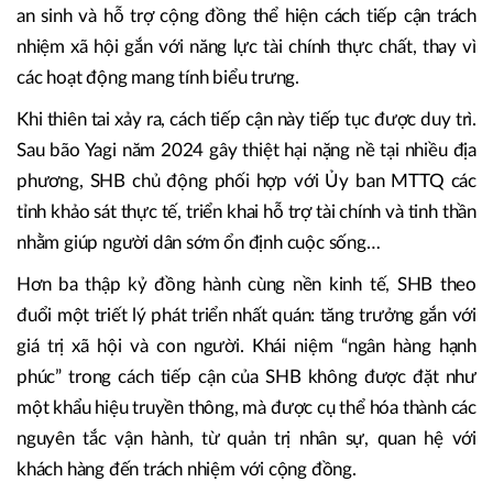
áp lực nợ xấu và ổn định chất lượng tài sản trong trung hạn.
Song song với hỗ trợ tài chính, SHB cùng hệ sinh thái
doanh nghiệp của doanh nhân Đỗ Quang Hiển tham gia
đóng góp nguồn lực lớn cho công tác phòng, chống dịch.
Việc huy động hơn 1.500 tỷ đồng cho các hoạt động y tế,
an sinh và hỗ trợ cộng đồng thể hiện cách tiếp cận trách
nhiệm xã hội gắn với năng lực tài chính thực chất, thay vì
các hoạt động mang tính biểu trưng.
Khi thiên tai xảy ra, cách tiếp cận này tiếp tục được duy trì.
Sau bão Yagi năm 2024 gây thiệt hại nặng nề tại nhiều địa
phương, SHB chủ động phối hợp với Ủy ban MTTQ các
tỉnh khảo sát thực tế, triển khai hỗ trợ tài chính và tinh thần
nhằm giúp người dân sớm ổn định cuộc sống…
Hơn ba thập kỷ đồng hành cùng nền kinh tế, SHB theo
đuổi một triết lý phát triển nhất quán: tăng trưởng gắn với