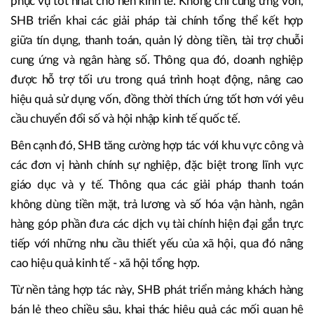
dấu ấn trên thị trường tài chính trong và ngoài nước là đối
tác tài chính tin cậy, sẵn sàng cùng đất nước bước vào kỷ
nguyên phát triển mới. Các NHTMCP luôn chủ động tìm
lối đi riêng để đảm bảo năng lực cạnh tranh cũng như nhằm
phục vụ tốt nhất cho nền kinh tế. Không chỉ cung ứng vốn,
SHB triển khai các giải pháp tài chính tổng thể kết hợp
giữa tín dụng, thanh toán, quản lý dòng tiền, tài trợ chuỗi
cung ứng và ngân hàng số. Thông qua đó, doanh nghiệp
được hỗ trợ tối ưu trong quá trình hoạt động, nâng cao
hiệu quả sử dụng vốn, đồng thời thích ứng tốt hơn với yêu
cầu chuyển đổi số và hội nhập kinh tế quốc tế.
Bên cạnh đó, SHB tăng cường hợp tác với khu vực công và
các đơn vị hành chính sự nghiệp, đặc biệt trong lĩnh vực
giáo dục và y tế. Thông qua các giải pháp thanh toán
không dùng tiền mặt, trả lương và số hóa vận hành, ngân