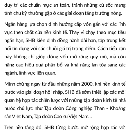
Theo TS. Châu Đình Linh, Trường đại học Ngân hàng TP.
Hồ Chí Minh, điểm đáng chú ý của SHB nằm ở khả năng
dung hòa giữa tăng trưởng và kỷ luật tài chính - yếu tố
then chốt đối với sự bền vững của hệ thống ngân hàng.
Cách tiếp cận này giúp SHB mở rộng hoạt động mà vẫn
duy trì các chuẩn mực an toàn, tránh những cú sốc mang
tính chu kỳ thường gặp ở các giai đoạn tăng trưởng nóng.
Ngân hàng lựa chọn định hướng cấp vốn gắn với các lĩnh
vực then chốt của nền kinh tế. Thay vì chạy theo mục tiêu
ngắn hạn, SHB kiên định đồng hành dài hạn, tập trung kết
nối tín dụng với các chuỗi giá trị trọng điểm. Cách tiếp cận
này không chỉ giúp dòng vốn mở rộng quy mô, mà còn
nâng cao hiệu quả phân bổ và khả năng lan tỏa sang các
ngành, lĩnh vực liên quan.
Minh chứng ngay từ đầu những năm 2000, khi nền kinh tế