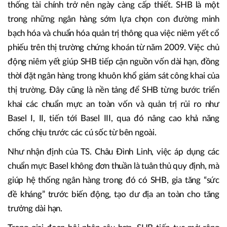
nâng cao năng lực quản trị rủi ro và điều hành trong các
giai đoạn sau.
Trong bối cảnh Việt Nam gia nhập WTO, yêu cầu về minh
bạch, kỷ luật thị trường và chuẩn mực quản trị đối với hệ
thống tài chính trở nên ngày càng cấp thiết. SHB là một
trong những ngân hàng sớm lựa chọn con đường minh
bạch hóa và chuẩn hóa quản trị thông qua việc niêm yết cổ
phiếu trên thị trường chứng khoán từ năm 2009. Việc chủ
động niêm yết giúp SHB tiếp cận nguồn vốn dài hạn, đồng
thời đặt ngân hàng trong khuôn khổ giám sát công khai của
thị trường. Đây cũng là nền tảng để SHB từng bước triển
khai các chuẩn mực an toàn vốn và quản trị rủi ro như
Basel I, II, tiến tới Basel III, qua đó nâng cao khả năng
chống chịu trước các cú sốc từ bên ngoài.
Như nhận định của TS. Châu Đình Linh, việc áp dụng các