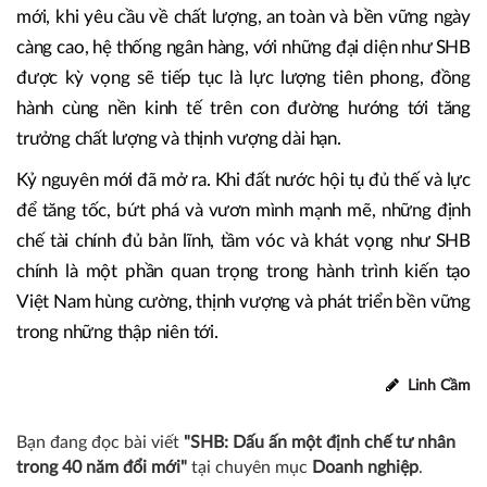
đóng vai trò trung tâm trong ổn định vĩ mô và kiến tạo
phát triển.
Những thành quả đạt được là kết tinh của cải cách thể chế,
điều hành thận trọng, tái cơ cấu bền bỉ và nỗ lực không
ngừng của từng NHTM. Bước vào giai đoạn phát triển
mới, khi yêu cầu về chất lượng, an toàn và bền vững ngày
càng cao, hệ thống ngân hàng, với những đại diện như SHB
được kỳ vọng sẽ tiếp tục là lực lượng tiên phong, đồng
hành cùng nền kinh tế trên con đường hướng tới tăng
trưởng chất lượng và thịnh vượng dài hạn.
Kỷ nguyên mới đã mở ra. Khi đất nước hội tụ đủ thế và lực
để tăng tốc, bứt phá và vươn mình mạnh mẽ, những định
chế tài chính đủ bản lĩnh, tầm vóc và khát vọng như SHB
chính là một phần quan trọng trong hành trình kiến tạo
Việt Nam hùng cường, thịnh vượng và phát triển bền vững
trong những thập niên tới.