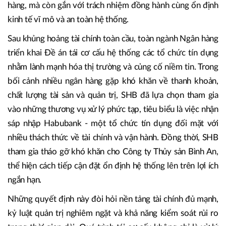
điều chỉnh chính sách. Chính ở những thời điểm này, sức
khỏe tài chính, năng lực quản trị rủi ro và bản lĩnh điều
hành của từng ngân hàng được kiểm chứng rõ ràng nhất.
Với SHB, các quyết định khó khăn trong những giai đoạn
then chốt không chỉ mang ý nghĩa chiến lược đối với ngân
hàng, mà còn gắn với trách nhiệm đồng hành cùng ổn định
kinh tế vĩ mô và an toàn hệ thống.
Sau khủng hoảng tài chính toàn cầu, toàn ngành Ngân hàng
triển khai Đề án tái cơ cấu hệ thống các tổ chức tín dụng
nhằm lành mạnh hóa thị trường và củng cố niềm tin. Trong
bối cảnh nhiều ngân hàng gặp khó khăn về thanh khoản,
chất lượng tài sản và quản trị, SHB đã lựa chọn tham gia
vào những thương vụ xử lý phức tạp, tiêu biểu là việc nhận
sáp nhập Habubank - một tổ chức tín dụng đối mặt với
nhiều thách thức về tài chính và vận hành. Đồng thời, SHB
tham gia tháo gỡ khó khăn cho Công ty Thủy sản Bình An,