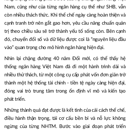
nguyên phát triển mới, những ngân hàng đủ thế và lực như
SHB không chỉ là người quan sát, mà là một phần của tiến
trình kiến tạo tương lai kinh tế Việt Nam.
Dù đã đạt được nhiều thành quả, các chuyên gia đều cho
rằng chặng đường phía trước của hệ thống ngân hàng Việt
Nam, cũng như của từng ngân hàng cụ thể như SHB, vẫn
còn nhiều thách thức. Khi thể chế ngày càng hoàn thiện và
cạnh tranh trở nên gắt gao hơn, yêu cầu nâng chuẩn quản
trị theo chiều sâu sẽ trở thành yếu tố sống còn. Bên cạnh
đó, chuyển đổi số và dữ liệu được coi là “nguyên liệu đầu
vào” quan trọng cho mô hình ngân hàng hiện đại.
Nhìn lại chặng đường 40 năm Đổi mới, có thể thấy hệ
thống ngân hàng Việt Nam đã đi một hành trình dài và
nhiều thử thách, từ một công cụ cấp phát vốn đơn giản trở
thành một hệ thống tài chính - tiền tệ ngày càng hiện đại,