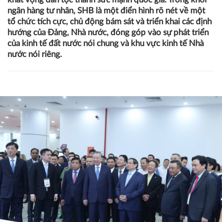
Từ hành trình 40 năm Đổi mới bền bỉ và kiên định, Việt
Nam hôm nay đã hội tụ đủ thế, lực và tâm thế để bước
vào một giai đoạn phát triển mới – tăng tốc mạnh mẽ và
bứt phá toàn diện. Trong dòng chảy ấy, mỗi định chế kinh
tế trụ cột từ khối tư nhân và Nhà nước đều mang trên
mình sứ mệnh đồng hành cùng đất nước, chuyển hóa
khát vọng dân tộc thành sức mạnh quốc gia. Trong khối
ngân hàng tư nhân, SHB là một điển hình rõ nét về một
tổ chức tích cực, chủ động bám sát và triển khai các định
hướng của Đảng, Nhà nước, đóng góp vào sự phát triển
của kinh tế đất nước nói chung và khu vực kinh tế Nhà
nước nói riêng.