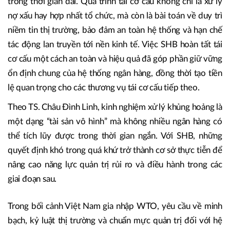
thể hiện cách tiếp cận đặt ổn định hệ thống lên trên lợi ích
ngắn hạn.
Những quyết định này đòi hỏi nền tảng tài chính đủ mạnh,
kỷ luật quản trị nghiêm ngặt và khả năng kiểm soát rủi ro
trong thời gian dài. Quá trình tái cơ cấu không chỉ là xử lý
nợ xấu hay hợp nhất tổ chức, mà còn là bài toán về duy trì
niềm tin thị trường, bảo đảm an toàn hệ thống và hạn chế
tác động lan truyền tới nền kinh tế. Việc SHB hoàn tất tái
cơ cấu một cách an toàn và hiệu quả đã góp phần giữ vững
ổn định chung của hệ thống ngân hàng, đồng thời tạo tiền
lệ quan trọng cho các thương vụ tái cơ cấu tiếp theo.
Theo TS. Châu Đình Linh, kinh nghiệm xử lý khủng hoảng là
một dạng “tài sản vô hình” mà không nhiều ngân hàng có
thể tích lũy được trong thời gian ngắn. Với SHB, những
quyết định khó trong quá khứ trở thành cơ sở thực tiễn để