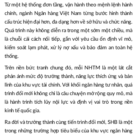
lên như một trụ cột then chốt, giữ vai trò “huyết mạch” của
nền kinh tế, không chỉ cung ứng dòng vốn đến các lĩnh vực
chủ chốt theo định hướng của Đảng và Chính phủ mà còn
duy trì, đảm bảo an toàn hệ thống, an ninh tiền tệ đất
nước.
Từ một hệ thống đơn tầng, vận hành theo mệnh lệnh hành
chính, ngành Ngân hàng Việt Nam từng bước hình thành
cấu trúc hiện đại hơn, đa dạng hơn về sở hữu và chức năng.
Quá trình này không diễn ra trong một sớm một chiều, mà
là chuỗi cải cách nối tiếp, gắn với yêu cầu ổn định vĩ mô,
kiểm soát lạm phát, xử lý nợ xấu và bảo đảm an toàn hệ
thống.
Trên nền bức tranh chung đó, mỗi NHTM là một lát cắt
phản ánh mức độ trưởng thành, năng lực thích ứng và bản
lĩnh của khu vực tài chính. Với khối ngân hàng tư nhân, quá
trình đổi mới không chỉ là câu chuyện mở rộng quy mô, mà