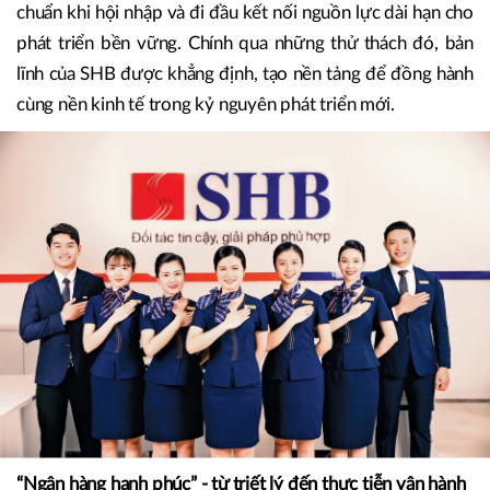
Nhìn tổng thể, từ tái cơ cấu ngân hàng yếu kém, tiên
phong niêm yết đến dẫn dắt dòng vốn quốc tế theo
hướng xanh và bao trùm, SHB thể hiện một logic nhất
quán: gánh vác trong giai đoạn ổn định, chủ động nâng
chuẩn khi hội nhập và đi đầu kết nối nguồn lực dài hạn cho
phát triển bền vững. Chính qua những thử thách đó, bản
lĩnh của SHB được khẳng định, tạo nền tảng để đồng hành
cùng nền kinh tế trong kỷ nguyên phát triển mới.