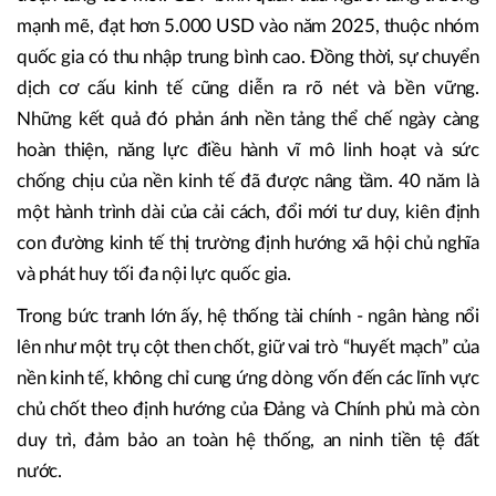
nước hiện lên với những gam màu sáng rõ và đầy tự hào.
Quy mô GDP năm 2025 ước đạt khoảng 510 tỷ USD, xếp
thứ 32 toàn cầu - một cột mốc cho thấy thế và lực quốc
gia đã được tích lũy đủ dày, đủ vững để bước vào giai
đoạn tăng tốc mới. GDP bình quân đầu người tăng trưởng
mạnh mẽ, đạt hơn 5.000 USD vào năm 2025, thuộc nhóm
quốc gia có thu nhập trung bình cao. Đồng thời, sự chuyển
dịch cơ cấu kinh tế cũng diễn ra rõ nét và bền vững.
Những kết quả đó phản ánh nền tảng thể chế ngày càng
hoàn thiện, năng lực điều hành vĩ mô linh hoạt và sức
chống chịu của nền kinh tế đã được nâng tầm. 40 năm là
một hành trình dài của cải cách, đổi mới tư duy, kiên định
con đường kinh tế thị trường định hướng xã hội chủ nghĩa
và phát huy tối đa nội lực quốc gia.
Trong bức tranh lớn ấy, hệ thống tài chính - ngân hàng nổi