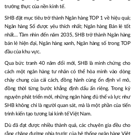
cùng các tập đoàn, doanh nghiệp lớn - những “đầu tàu” của
nền kinh tế, đồng thời mở rộng cung ứng các giải pháp tài
chính hiện đại cho doanh nghiệp vừa và nhỏ, người dân và
khu vực công. Cách tiếp cận này nhằm bảo đảm sự lan tỏa
của dòng vốn, gắn kết tăng trưởng của ngân hàng với tăng
trưởng thực của nền kinh tế.
SHB đặt mục tiêu trở thành Ngân hàng TOP 1 về hiệu quả;
Ngân hàng Số được yêu thích nhất; Ngân hàng Bán lẻ tốt
nhất… Tầm nhìn đến năm 2035, SHB trở thành Ngân hàng
bán lẻ hiện đại, Ngân hàng xanh, Ngân hàng số trong TOP
đầu của khu vực.
Qua bức tranh 40 năm đổi mới, SHB là minh chứng cho
cách một ngân hàng tư nhân có thể hòa mình vào dòng
chảy chung của cải cách, đồng hành cùng ổn định vĩ mô,
đồng thời từng bước khẳng định dấu ấn riêng. Trong kỷ