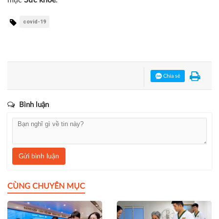
mục
Sức khỏe
.
covid-19
Chia sẻ
Bình luận
Gửi bình luận
CÙNG CHUYÊN MỤC