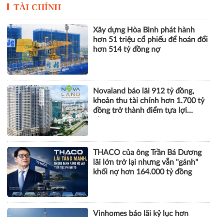
TÀI CHÍNH
Xây dựng Hòa Bình phát hành
hơn 51 triệu cổ phiếu để hoán đổi
hơn 514 tỷ đồng nợ
Novaland báo lãi 912 tỷ đồng,
khoản thu tài chính hơn 1.700 tỷ
đồng trở thành điểm tựa lợi
nhuận
THACO của ông Trần Bá Dương
lãi lớn trở lại nhưng vẫn "gánh"
khối nợ hơn 164.000 tỷ đồng
Vinhomes báo lãi kỷ lục hơn