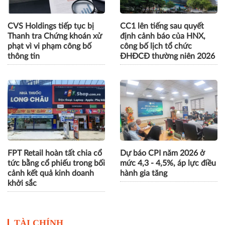
CVS Holdings tiếp tục bị
CC1 lên tiếng sau quyết
Thanh tra Chứng khoán xử
định cảnh báo của HNX,
phạt vì vi phạm công bố
công bố lịch tổ chức
thông tin
ĐHĐCĐ thường niên 2026
FPT Retail hoàn tất chia cổ
Dự báo CPI năm 2026 ở
tức bằng cổ phiếu trong bối
mức 4,3 - 4,5%, áp lực điều
cảnh kết quả kinh doanh
hành gia tăng
khởi sắc
TÀI CHÍNH