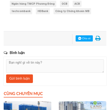
Ngân hàng TMCP Phương Đông
OCB
ACB
techcombank
HDBank
Công ty Chứng khoán MB
Chia sẻ
Bình luận
Gửi bình luận
CÙNG CHUYÊN MỤC