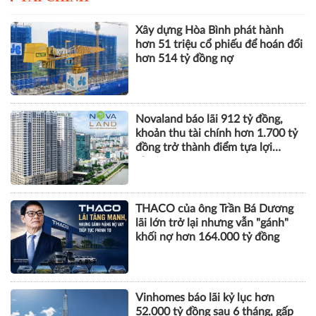
Xây dựng Hòa Bình phát hành
hơn 51 triệu cổ phiếu để hoán đổi
hơn 514 tỷ đồng nợ
Novaland báo lãi 912 tỷ đồng,
khoản thu tài chính hơn 1.700 tỷ
đồng trở thành điểm tựa lợi
nhuận
THACO của ông Trần Bá Dương
lãi lớn trở lại nhưng vẫn "gánh"
khối nợ hơn 164.000 tỷ đồng
Vinhomes báo lãi kỷ lục hơn
52.000 tỷ đồng sau 6 tháng, gấp