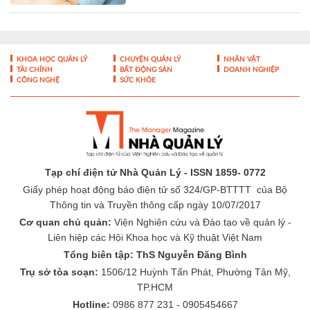
KHOA HỌC QUẢN LÝ
CHUYỆN QUẢN LÝ
NHÂN VẬT
TÀI CHÍNH
BẤT ĐỘNG SẢN
DOANH NGHIỆP
CÔNG NGHỆ
SỨC KHỎE
Tạp chí điện tử Nhà Quản Lý - ISSN 1859- 0772
Giấy phép hoạt động báo điện tử số 324/GP-BTTTT của Bộ
Thông tin và Truyền thông cấp ngày 10/07/2017
Cơ quan chủ quản:
Viện Nghiên cứu và Đào tạo về quản lý -
Liên hiệp các Hội Khoa học và Kỹ thuật Việt Nam
Tổng biên tập: ThS Nguyễn Đăng Bình
Trụ sở tòa soạn:
1506/12 Huỳnh Tấn Phát, Phường Tân Mỹ,
TP.HCM
Hotline:
0986 877 231 - 0905454667