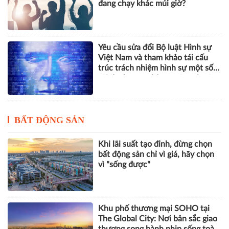
đang chạy khác múi giờ?
Yêu cầu sửa đổi Bộ luật Hình sự
Việt Nam và tham khảo tái cấu
trúc trách nhiệm hình sự một số
tội danh trong kỷ nguyên trí tuệ
nhân tạo
BẤT ĐỘNG SẢN
Khi lãi suất tạo đỉnh, đừng chọn
bất động sản chỉ vì giá, hãy chọn
vì "sống được"
Khu phố thương mại SOHO tại
The Global City: Nơi bản sắc giao