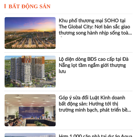
BẤT ĐỘNG SẢN
Khu phố thương mại SOHO tại
The Global City: Nơi bản sắc giao
thương song hành nhịp sống toàn
cầu
Lộ diện dòng BĐS cao cấp tại Đà
Nẵng lọt tầm ngắm giới thượng
lưu
Góp ý sửa đổi Luật Kinh doanh
bất động sản: Hướng tới thị
trường minh bạch, phát triển bền
vững
Hơn 1.000 căn nhà tại dự án Aqua