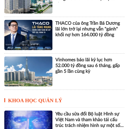
nhuận
THACO của ông Trần Bá Dương
lãi lớn trở lại nhưng vẫn "gánh"
khối nợ hơn 164.000 tỷ đồng
Vinhomes báo lãi kỷ lục hơn
52.000 tỷ đồng sau 6 tháng, gấp
gần 5 lần cùng kỳ
KHOA HỌC QUẢN LÝ
Yêu cầu sửa đổi Bộ luật Hình sự
Việt Nam và tham khảo tái cấu
trúc trách nhiệm hình sự một số