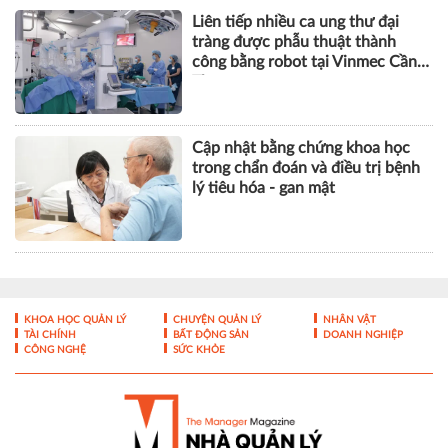
Liên tiếp nhiều ca ung thư đại
tràng được phẫu thuật thành
công bằng robot tại Vinmec Cần
Thơ
Cập nhật bằng chứng khoa học
trong chẩn đoán và điều trị bệnh
lý tiêu hóa - gan mật
KHOA HỌC QUẢN LÝ
CHUYỆN QUẢN LÝ
NHÂN VẬT
TÀI CHÍNH
BẤT ĐỘNG SẢN
DOANH NGHIỆP
CÔNG NGHỆ
SỨC KHỎE