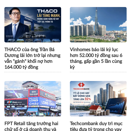
THACO của ông Trần Bá
Vinhomes báo lãi kỷ lục
Dương lãi lớn trở lại nhưng
hơn 52.000 tỷ đồng sau 6
vẫn "gánh" khối nợ hơn
tháng, gấp gần 5 lần cùng
164.000 tỷ đồng
kỳ
FPT Retail tăng trưởng hai
Techcombank duy trì mục
chữ số ở cả doanh thu và
tiêu đưa tỷ trọng cho vay