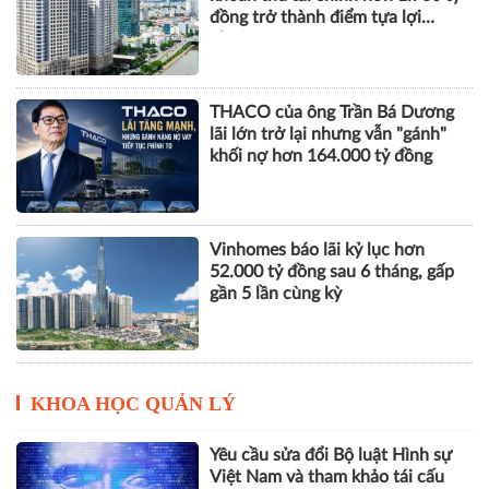
đồng trở thành điểm tựa lợi
nhuận
THACO của ông Trần Bá Dương
lãi lớn trở lại nhưng vẫn "gánh"
khối nợ hơn 164.000 tỷ đồng
Vinhomes báo lãi kỷ lục hơn
52.000 tỷ đồng sau 6 tháng, gấp
gần 5 lần cùng kỳ
KHOA HỌC QUẢN LÝ
Yêu cầu sửa đổi Bộ luật Hình sự
Việt Nam và tham khảo tái cấu