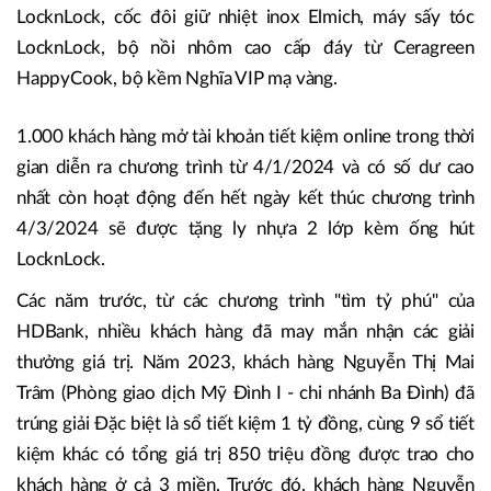
LocknLock, cốc đôi giữ nhiệt inox Elmich, máy sấy tóc
LocknLock, bộ nồi nhôm cao cấp đáy từ Ceragreen
HappyCook, bộ kềm Nghĩa VIP mạ vàng.
1.000 khách hàng mở tài khoản tiết kiệm online trong thời
gian diễn ra chương trình từ 4/1/2024 và có số dư cao
nhất còn hoạt động đến hết ngày kết thúc chương trình
4/3/2024 sẽ được tặng ly nhựa 2 lớp kèm ống hút
LocknLock.
Các năm trước, từ các chương trình "tìm tỷ phú" của
HDBank, nhiều khách hàng đã may mắn nhận các giải
thưởng giá trị. Năm 2023, khách hàng Nguyễn Thị Mai
Trâm (Phòng giao dịch Mỹ Đình I - chi nhánh Ba Đình) đã
trúng giải Đặc biệt là sổ tiết kiệm 1 tỷ đồng, cùng 9 sổ tiết
kiệm khác có tổng giá trị 850 triệu đồng được trao cho
khách hàng ở cả 3 miền. Trước đó, khách hàng Nguyễn