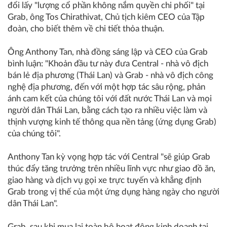
đổi lấy "lượng cổ phần không nắm quyền chi phối" tại
Grab, ông Tos Chirathivat, Chủ tịch kiêm CEO của Tập
đoàn, cho biết thêm về chi tiết thỏa thuận.
Ông Anthony Tan, nhà đồng sáng lập và CEO của Grab
bình luận: "Khoản đầu tư này đưa Central - nhà vô địch
bán lẻ địa phương (Thái Lan) và Grab - nhà vô địch công
nghệ địa phương, đến với một hợp tác sâu rộng, phản
ánh cam kết của chúng tôi với đất nước Thái Lan và mọi
người dân Thái Lan, bằng cách tạo ra nhiều việc làm và
thịnh vượng kinh tế thông qua nền tảng (ứng dụng Grab)
của chúng tôi".
Anthony Tan kỳ vọng hợp tác với Central "sẽ giúp Grab
thúc đẩy tăng trưởng trên nhiều lĩnh vực như giao đồ ăn,
giao hàng và dịch vụ gọi xe trực tuyến và khẳng định
Grab trong vị thế của một ứng dụng hàng ngày cho người
dân Thái Lan".
Grab, sau khi mua lại toàn bộ hoạt động kinh doanh tại