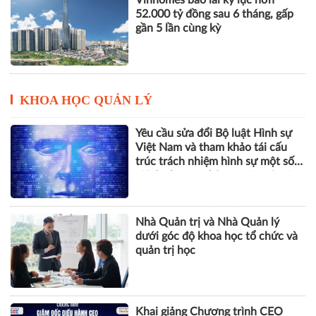
Vinhomes báo lãi kỷ lục hơn
52.000 tỷ đồng sau 6 tháng, gấp
gần 5 lần cùng kỳ
KHOA HỌC QUẢN LÝ
Yêu cầu sửa đổi Bộ luật Hình sự
Việt Nam và tham khảo tái cấu
trúc trách nhiệm hình sự một số
tội danh trong kỷ nguyên trí tuệ
nhân tạo
Nhà Quản trị và Nhà Quản lý
dưới góc độ khoa học tổ chức và
quản trị học
Khai giảng Chương trình CEO