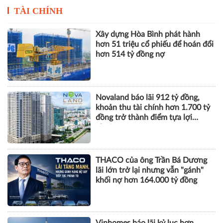
TÀI CHÍNH
Xây dựng Hòa Bình phát hành
hơn 51 triệu cổ phiếu để hoán đổi
hơn 514 tỷ đồng nợ
Novaland báo lãi 912 tỷ đồng,
khoản thu tài chính hơn 1.700 tỷ
đồng trở thành điểm tựa lợi
nhuận
THACO của ông Trần Bá Dương
lãi lớn trở lại nhưng vẫn "gánh"
khối nợ hơn 164.000 tỷ đồng