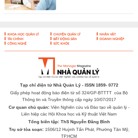
KHOA HỌC QUẢN LÝ
CHUYỆN QUẢN LÝ
NHÂN VẬT
TÀI CHÍNH
BẤT ĐỘNG SẢN
DOANH NGHIỆP
CÔNG NGHỆ
SỨC KHỎE
Tạp chí điện tử Nhà Quản Lý - ISSN 1859- 0772
Giấy phép hoạt động báo điện tử số 324/GP-BTTTT của Bộ
Thông tin và Truyền thông cấp ngày 10/07/2017
Cơ quan chủ quản:
Viện Nghiên cứu và Đào tạo về quản lý -
Liên hiệp các Hội Khoa học và Kỹ thuật Việt Nam
Tổng biên tập: ThS Nguyễn Đăng Bình
Trụ sở tòa soạn:
1506/12 Huỳnh Tấn Phát, Phường Tân Mỹ,
TP.HCM