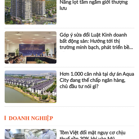
Nẵng lọt tầm ngắm giới thượng
lưu
Góp ý sửa đổi Luật Kinh doanh
bất động sản: Hướng tới thị
trường minh bạch, phát triển bền
vững
Hơn 1.000 căn nhà tại dự án Aqua
City đang thế chấp ngân hàng,
chủ đầu tư nói gì?
DOANH NGHIỆP
Tôm Việt đối mặt nguy cơ chịu
thuế gần 30% khi vào Mỹ