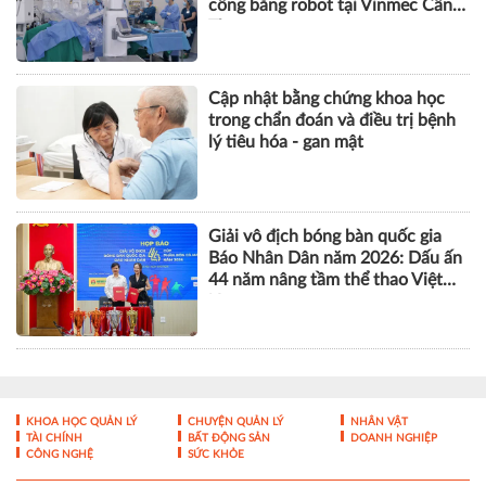
công bằng robot tại Vinmec Cần
Thơ
Cập nhật bằng chứng khoa học
trong chẩn đoán và điều trị bệnh
lý tiêu hóa - gan mật
Giải vô địch bóng bàn quốc gia
Báo Nhân Dân năm 2026: Dấu ấn
44 năm nâng tầm thể thao Việt
Nam
KHOA HỌC QUẢN LÝ
CHUYỆN QUẢN LÝ
NHÂN VẬT
TÀI CHÍNH
BẤT ĐỘNG SẢN
DOANH NGHIỆP
CÔNG NGHỆ
SỨC KHỎE