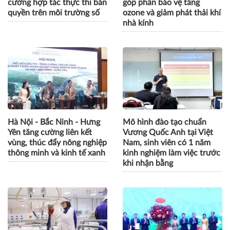
Việt Nam - Nhật Bản tăng
Khởi động dự án SMS-MP,
cường hợp tác thực thi bản
góp phần bảo vệ tầng
quyền trên môi trường số
ozone và giảm phát thải khí
nhà kính
Hà Nội - Bắc Ninh - Hưng
Mô hình đào tạo chuẩn
Yên tăng cường liên kết
Vương Quốc Anh tại Việt
vùng, thúc đẩy nông nghiệp
Nam, sinh viên có 1 năm
thông minh và kinh tế xanh
kinh nghiệm làm việc trước