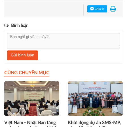
Huân chương Lao động hạng Ba.
huyện Ba Vì
Kỷ niệm 55 năm Ngày thành lập
Lễ công bố
Chia sẻ
Bình luận
Gửi bình luận
CÙNG CHUYÊN MỤC