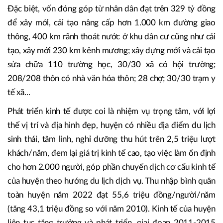
rất nhiều kết quả. Công tác quy hoạch của huyện đã phê
duyệt đồ án quy hoạch nông thôn mới của 30/30 xã năm
2012. Xây dựng hạ tầng được xác định là động lực, tiền đề
để phát triển, trong đó huyện đã bố trí và huy động vốn
thực hiện đầu tư với hơn 9.943 tỷ đồng.
Đặc biệt, vốn đóng góp từ nhân dân đạt trên 329 tỷ đồng
để xây mới, cải tạo nâng cấp hơn 1.000 km đường giao
thông, 400 km rãnh thoát nước ở khu dân cư cũng như cải
tạo, xây mới 230 km kênh mương; xây dựng mới và cải tạo
sửa chữa 110 trường học, 30/30 xã có hội trường;
208/208 thôn có nhà văn hóa thôn; 28 chợ; 30/30 trạm y
tế xã...
Phát triển kinh tế được coi là nhiệm vụ trọng tâm, với lợi
thế vị trí và địa hình đẹp, huyện có nhiều địa điểm du lịch
sinh thái, tâm linh, nghỉ dưỡng thu hút trên 2,5 triệu lượt
khách/năm, đem lại giá trị kinh tế cao, tạo việc làm ổn định