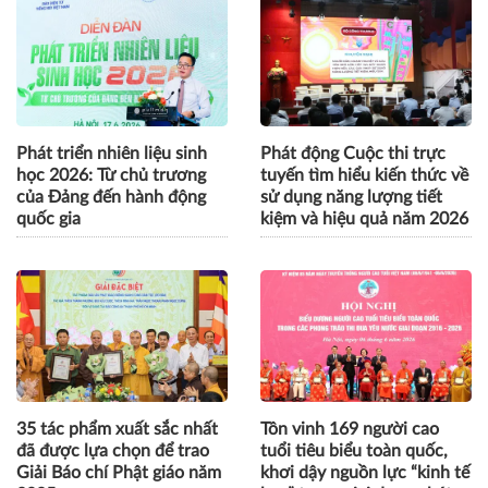
Hà Nội: Phường Phương
VSBF 2026 thúc đẩy hợp
Liệt gắn biển tuyến phố an
tác Việt Nam - Singapore vì
toàn thực phẩm, ứng dụng
tăng trưởng bền vững
bản đồ số trong quản lý
Phát triển nhiên liệu sinh
Phát động Cuộc thi trực
học 2026: Từ chủ trương
tuyến tìm hiểu kiến thức về
của Đảng đến hành động
sử dụng năng lượng tiết
quốc gia
kiệm và hiệu quả năm 2026