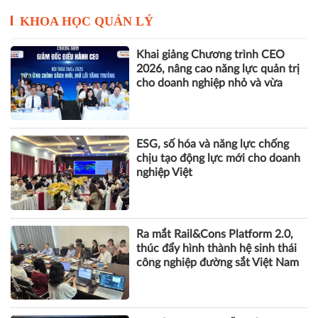
Vinhomes báo lãi kỷ lục hơn
52.000 tỷ đồng sau 6 tháng, gấp
gần 5 lần cùng kỳ
KHOA HỌC QUẢN LÝ
Khai giảng Chương trình CEO
2026, nâng cao năng lực quản trị
cho doanh nghiệp nhỏ và vừa
ESG, số hóa và năng lực chống
chịu tạo động lực mới cho doanh
nghiệp Việt