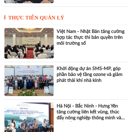
TikTok Creator Spotlight: Giới
thiệu những nhà sáng tạo nội
dung tiêu biểu với các video chất
lượng cao tại Việt Nam
THỰC TIỄN QUẢN LÝ
Việt Nam - Nhật Bản tăng cường
hợp tác thực thi bản quyền trên
môi trường số
Khởi động dự án SMS-MP, góp
phần bảo vệ tầng ozone và giảm
phát thải khí nhà kính