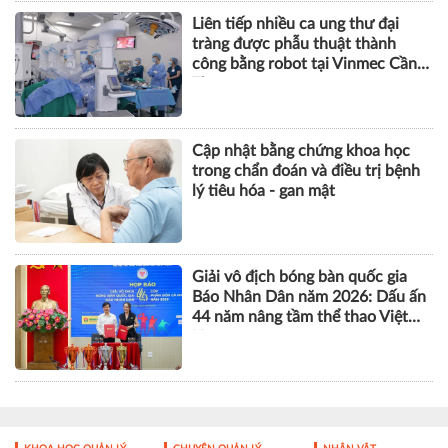
Tưởng mất khả năng đi lại, cụ bà
phục hồi thần kì sau thay khớp
gối bằng robot CORI
Liên tiếp nhiều ca ung thư đại
tràng được phẫu thuật thành
công bằng robot tại Vinmec Cần
Thơ
Cập nhật bằng chứng khoa học
trong chẩn đoán và điều trị bệnh
lý tiêu hóa - gan mật
Giải vô địch bóng bàn quốc gia
Báo Nhân Dân năm 2026: Dấu ấn