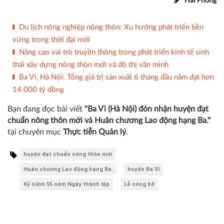
2020-2025, huyện Ba Vì phấn đấu có 13 xã đạt nông thôn
mới nâng cao, 3 xã đạt nông thôn mới kiểu mẫu, kết hợp
thực hiện các chương trình mục tiêu dành cho khu vực
miền núi, đồng bào dân tộc thiểu số.
Hải Phong
Du lịch nông nghiệp nông thôn: Xu hướng phát triển bền
vững trong thời đại mới
Nâng cao vai trò truyền thông trong phát triển kinh tế sinh
thái xây dựng nông thôn mới và đô thị văn minh
Ba Vì, Hà Nội: Tổng giá trị sản xuất 6 tháng đầu năm đạt hơn
14.000 tỷ đồng
Bạn đang đọc bài viết
"Ba Vì (Hà Nội) đón nhận huyện đạt
chuẩn nông thôn mới và Huân chương Lao động hạng Ba."
tại chuyên mục
Thực tiễn Quản lý
.
huyện đạt chuẩn nông thôn mới