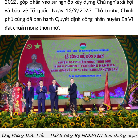
Từ những kết quả đã đạt được, ngày 04/7/2023, Chủ tịch
nước đã tặng thưởng Huân chương Lao động hạng Ba cho
Đảng bộ, Chính quyền và nhân dân huyện Ba Vì do có
thành tích xuất sắc trong công tác giảm nghèo và công tác
dân tộc trên địa bàn thành phố Hà Nội giai đoạn 2018-
2022, góp phần vào sự nghiệp xây dựng Chủ nghĩa xã hội
và bảo vệ Tổ quốc. Ngày 13/9/2023, Thủ tướng Chính
phủ cũng đã ban hành Quyết định công nhận huyện Ba Vì
đạt chuẩn nông thôn mới.