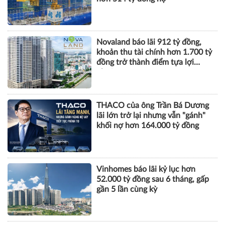
TÀI CHÍNH
Xây dựng Hòa Bình phát hành
hơn 51 triệu cổ phiếu để hoán đổi
hơn 514 tỷ đồng nợ
Novaland báo lãi 912 tỷ đồng,
khoản thu tài chính hơn 1.700 tỷ
đồng trở thành điểm tựa lợi
nhuận
THACO của ông Trần Bá Dương
lãi lớn trở lại nhưng vẫn "gánh"
khối nợ hơn 164.000 tỷ đồng