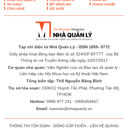
44 năm nâng tầm thể thao Việt
Nam
KHOA HỌC QUẢN LÝ
CHUYỆN QUẢN LÝ
NHÂN VẬT
TÀI CHÍNH
BẤT ĐỘNG SẢN
DOANH NGHIỆP
CÔNG NGHỆ
SỨC KHỎE
Tạp chí điện tử Nhà Quản Lý - ISSN 1859- 0772
Giấy phép hoạt động báo điện tử số 324/GP-BTTTT của Bộ
Thông tin và Truyền thông cấp ngày 10/07/2017
Cơ quan chủ quản:
Viện Nghiên cứu và Đào tạo về quản lý -
Liên hiệp các Hội Khoa học và Kỹ thuật Việt Nam
Tổng biên tập: ThS Nguyễn Đăng Bình
Trụ sở tòa soạn:
1506/12 Huỳnh Tấn Phát, Phường Tân Mỹ,