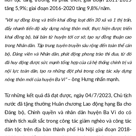
cho hơn 2.000 người, góp phần chuyển dịch cơ cấu kinh tế
của huyện theo hướng du lịch dịch vụ. Thu nhập bình quân
toàn huyện năm 2022 đạt 55,6 triệu đồng/người/năm
(tăng 43,1 triệu đồng so với năm 2010). Kinh tế của huyện
liên tục tăng trưởng và phát triển, giai đoạn 2011-2015
tăng 5,9%; giai đoạn 2016-2020 tăng 9,8%/năm.
“Với sự đồng lòng và triển khai đồng loạt đến 30 xã và 1 thị trấn,
đẩy nhanh tiến độ xây dựng nông thôn mới, thực hiện được triển
khai đồng bộ, bài bản từ huyện tới cơ sở, tạo sự đồng thuận cao
trong Nhân dân. Tập trung tuyên truyền sâu rộng đến toàn thể cán
bộ, Đảng viên và Nhân dân, phát động phong trào thi đua, từ đó
đã huy động được sức mạnh tổng hợp của cả hệ thống chính trị và
nội lực toàn dân, tạo ra những đột phá trong công tác xây dựng
– ông Hưng nhấn mạnh.
nông thôn mới của huyện Ba Vì”