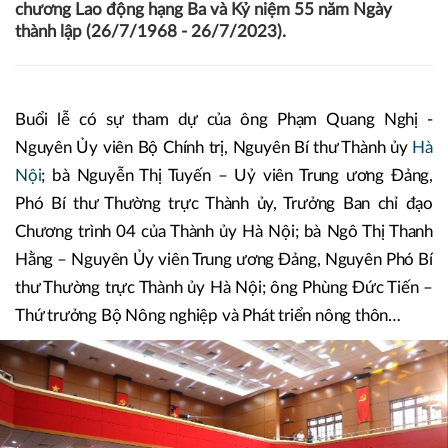
01/10/2023 08:30
Hải Phong
Sáng 30/9, Huyện ủy - HĐND - UBND - Ủy ban Mặt
trận Tổ quốc Việt Nam huyện Ba Vì đã tổ chức Lễ công
bố, đón nhận huyện đạt chuẩn nông thôn mới, Huân
chương Lao động hạng Ba và Kỷ niệm 55 năm Ngày
thành lập (26/7/1968 - 26/7/2023).
Buổi lễ có sự tham dự của ông Phạm Quang Nghị -
Nguyên Ủy viên Bộ Chính trị, Nguyên Bí thư Thành ủy
Hà
Nội
; bà Nguyễn Thị Tuyến – Uỷ viên Trung ương Đảng,
Phó Bí thư Thường trực Thành ủy, Trưởng Ban chỉ đạo
Chương trình 04 của Thành ủy Hà Nội; bà Ngô Thị Thanh
Hằng – Nguyên Ủy viên Trung ương Đảng, Nguyên Phó Bí
thư Thường trực Thành ủy Hà Nội; ông Phùng Đức Tiến –