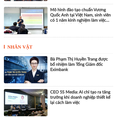
Hà Nội - Bắc Ninh - Hưng Yên
tăng cường liên kết vùng, thúc
đẩy nông nghiệp thông minh và
kinh tế xanh
Mô hình đào tạo chuẩn Vương
Quốc Anh tại Việt Nam, sinh viên
có 1 năm kinh nghiệm làm việc
trước khi nhận bằng
NHÂN VẬT
Bà Phạm Thị Huyền Trang được
bổ nhiệm làm Tổng Giám đốc
Eximbank