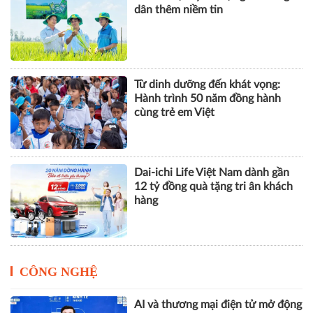
Cách Masan kiến tạo nội lực cho
chặng đường tăng trưởng tiếp
theo
Đất khỏe, cây khỏe, người nông
dân thêm niềm tin
Từ dinh dưỡng đến khát vọng:
Hành trình 50 năm đồng hành
cùng trẻ em Việt
Dai-ichi Life Việt Nam dành gần
12 tỷ đồng quà tặng tri ân khách
hàng