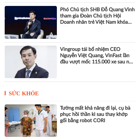
CEO 5S Media: AI chỉ tạo ra tăng
trưởng khi doanh nghiệp thiết kế
lại cách làm việc
Phó Chủ tịch SHB Đỗ Quang Vinh
tham gia Đoàn Chủ tịch Hội
Doanh nhân trẻ Việt Nam khóa
VIII
Vingroup tái bổ nhiệm CEO
Nguyễn Việt Quang, VinFast lần
đầu vượt mốc 115.000 xe sau nửa
năm
SỨC KHỎE