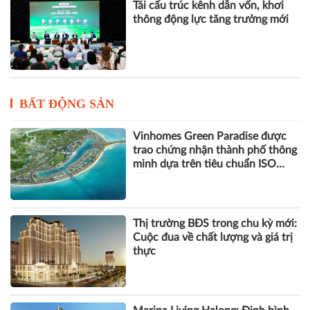
Ra mắt Rail&Cons Platform 2.0,
thúc đẩy hình thành hệ sinh thái
công nghiệp đường sắt Việt Nam
Tái cấu trúc kênh dẫn vốn, khơi
thông động lực tăng trưởng mới
BẤT ĐỘNG SẢN
Vinhomes Green Paradise được
trao chứng nhận thành phố thông
minh dựa trên tiêu chuẩn ISO
37122