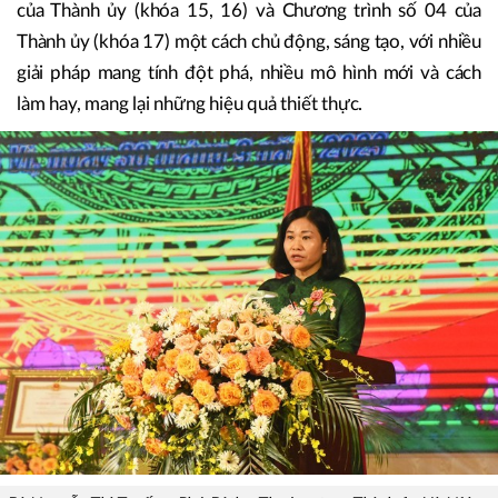
mới, mặc dù còn nhiều khó khăn do đặc điểm tự nhiên và
ảnh hưởng nặng nề của đại dịch Covid-19. Song dưới sự
lãnh đạo, chỉ đạo quyết liệt của Trung ương, Thành phố, sự
vào cuộc của cả hệ thống chính trị và nhân dân, huyện Ba
Vì đã rất tích cực triển khai thực hiện Chương trình số 02
của Thành ủy (khóa 15, 16) và Chương trình số 04 của
Thành ủy (khóa 17) một cách chủ động, sáng tạo, với nhiều
giải pháp mang tính đột phá, nhiều mô hình mới và cách
làm hay, mang lại những hiệu quả thiết thực.