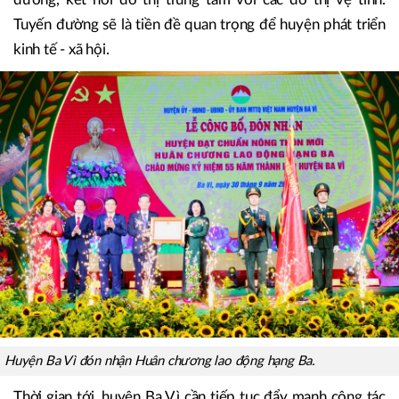
hoạch Thủ đô thời kỳ 2021-2030, tầm nhìn đến năm
2050, Hà Nội sẽ đầu tư trục Hồ Tây - Ba Vì. Đây là trục
đường được kỳ vọng góp phần giảm thiểu ùn tắc giao
thông, tạo chuỗi đô thị xanh, hiện đại dọc 2 bên tuyến
đường, kết nối đô thị trung tâm với các đô thị vệ tinh.
Tuyến đường sẽ là tiền đề quan trọng để huyện phát triển
kinh tế - xã hội.