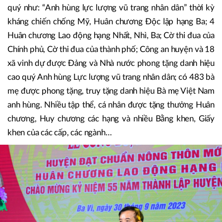
nhiều năm qua, Đảng bộ, Chính quyền và nhân dân huyện
Ba Vì luôn đoàn kết, chung sức đồng lòng, vượt qua mọi
khó khăn, nỗ lực phấn đấu để đạt được kết quả toàn diện.
Ghi nhận những đóng góp của huyện, Đảng, Nhà nước đã
khen thưởng cán bộ và nhân dân với nhiều danh hiệu cao
quý như: “Anh hùng lực lượng vũ trang nhân dân” thời kỳ
kháng chiến chống Mỹ, Huân chương Độc lập hạng Ba; 4
Huân chương Lao động hạng Nhất, Nhì, Ba; Cờ thi đua của
Chính phủ, Cờ thi đua của thành phố; Công an huyện và 18
xã vinh dự được Đảng và Nhà nước phong tặng danh hiệu
cao quý Anh hùng Lực lượng vũ trang nhân dân; có 483 bà
mẹ được phong tặng, truy tặng danh hiệu Bà mẹ Việt Nam
anh hùng. Nhiều tập thể, cá nhân được tặng thưởng Huân
chương, Huy chương các hạng và nhiều Bằng khen, Giấy
khen của các cấp, các ngành…