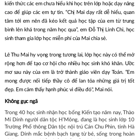
kiến thức các em chưa hiểu khi học trên lớp hoặc dạy nâng
cao để giúp các em tự tin. “Chị Mai dạy rất dễ hiểu, quan
tâm tới em nên đã kéo kết quả học tập của em từ trung
bình lên khá trong năm học qua”, em Đỗ Thị Linh Chi, học
sinh tham gia lớp học miễn phí của Mai chia sẻ.
Lê Thu Mai hy vọng trong tương lai, lớp học này có thể mở
rộng hơn để tạo cơ hội cho nhiều học sinh khó khăn. Ước
mơ sau này của em là trở thành giáo viên dạy Toán. “Em
mong được nối tiếp thầy cô để lan tỏa những giá trị tốt
đẹp. Em cảm thấy hạnh phúc vì điều đó", Mai nói.
Không gục ngã
Trong 40 học sinh nhận học bổng Kiến tạo năm nay, Thào
Mí Dính người dân tộc H’Mông, đang là học sinh lớp 10
Trường Phổ thông Dân tộc nội trú Cán Chu Phìn, tỉnh Hà
Giang. Dính mắc bệnh bạch tạng từ bé, sống trong hoàn