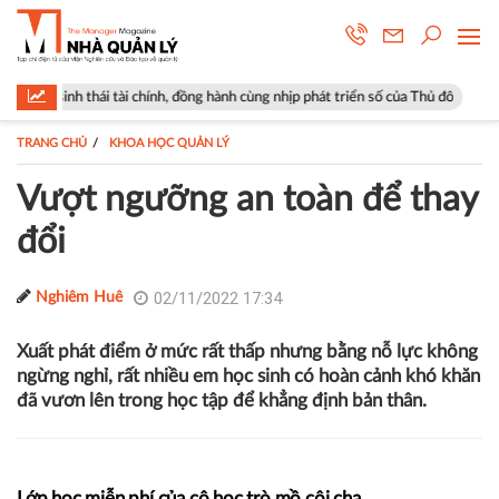
i tài chính, đồng hành cùng nhịp phát triển số của Thủ đô
Góp ý sửa đ
TRANG CHỦ
KHOA HỌC QUẢN LÝ
Vượt ngưỡng an toàn để thay
đổi
02/11/2022 17:34
Nghiêm Huê
Xuất phát điểm ở mức rất thấp nhưng bằng nỗ lực không
ngừng nghỉ, rất nhiều em học sinh có hoàn cảnh khó khăn
đã vươn lên trong học tập để khẳng định bản thân.
Lớp học miễn phí của cô học trò mồ côi cha