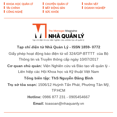
KHOA HỌC QUẢN LÝ
CHUYỆN QUẢN LÝ
NHÂN VẬT
TÀI CHÍNH
BẤT ĐỘNG SẢN
DOANH NGHIỆP
CÔNG NGHỆ
SỨC KHỎE
Tạp chí điện tử Nhà Quản Lý - ISSN 1859- 0772
Giấy phép hoạt động báo điện tử số 324/GP-BTTTT của Bộ
Thông tin và Truyền thông cấp ngày 10/07/2017
Cơ quan chủ quản:
Viện Nghiên cứu và Đào tạo về quản lý -
Liên hiệp các Hội Khoa học và Kỹ thuật Việt Nam
Tổng biên tập: ThS Nguyễn Đăng Bình
Trụ sở tòa soạn:
1506/12 Huỳnh Tấn Phát, Phường Tân Mỹ,
TP.HCM
Hotline:
0986 877 231 - 0905454667
Email:
toasoan@nhaquanly.vn