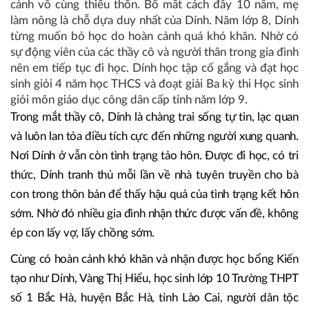
cảnh vô cùng thiếu thốn. Bố mất cách đây 10 năm, mẹ
làm nông là chỗ dựa duy nhất của Dính. Năm lớp 8, Dính
từng muốn bỏ học do hoàn cảnh quá khó khăn. Nhờ có
sự động viên của các thầy cô và người thân trong gia đình
nên em tiếp tục đi học. Dính học tập cố gắng và đạt học
sinh giỏi 4 năm học THCS và đoạt giải Ba kỳ thi Học sinh
giỏi môn giáo dục công dân cấp tỉnh năm lớp 9.
Trong mắt thầy cô, Dính là chàng trai sống tự tin, lạc quan
và luôn lan tỏa điều tích cực đến những người xung quanh.
Nơi Dính ở vẫn còn tình trạng tảo hôn. Được đi học, có tri
thức, Dính tranh thủ mỗi lần về nhà tuyên truyền cho bà
con trong thôn bản để thấy hậu quả của tình trạng kết hôn
sớm. Nhờ đó nhiều gia đình nhận thức được vấn đề, không
ép con lấy vợ, lấy chồng sớm.
Cùng có hoàn cảnh khó khăn và nhận được học bổng Kiến
tạo như Dính, Vàng Thị Hiểu, học sinh lớp 10 Trường THPT
số 1 Bắc Hà, huyện Bắc Hà, tỉnh Lào Cai, người dân tộc