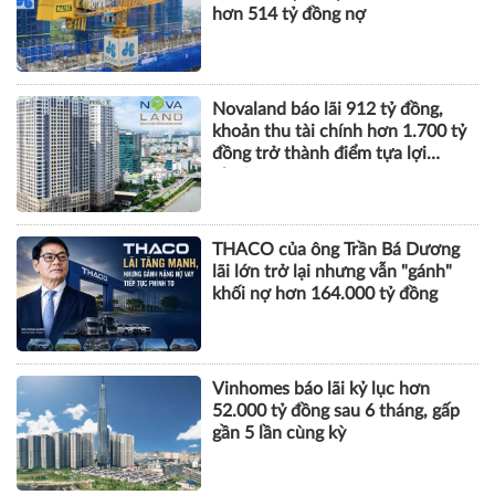
hơn 514 tỷ đồng nợ
Novaland báo lãi 912 tỷ đồng,
khoản thu tài chính hơn 1.700 tỷ
đồng trở thành điểm tựa lợi
nhuận
THACO của ông Trần Bá Dương
lãi lớn trở lại nhưng vẫn "gánh"
khối nợ hơn 164.000 tỷ đồng
Vinhomes báo lãi kỷ lục hơn
52.000 tỷ đồng sau 6 tháng, gấp
gần 5 lần cùng kỳ