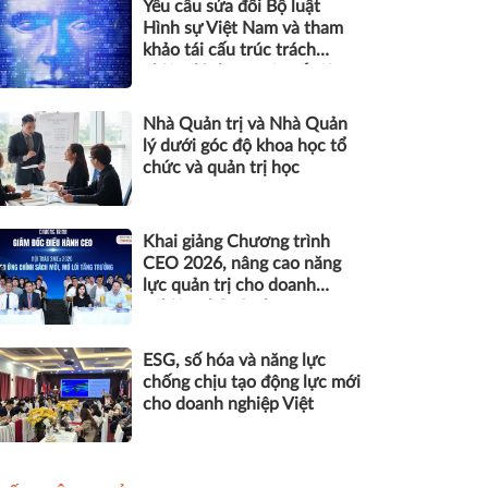
Yêu cầu sửa đổi Bộ luật
Hình sự Việt Nam và tham
khảo tái cấu trúc trách
nhiệm hình sự một số tội
danh trong kỷ nguyên trí tuệ
nhân tạo
Nhà Quản trị và Nhà Quản
lý dưới góc độ khoa học tổ
chức và quản trị học
Khai giảng Chương trình
CEO 2026, nâng cao năng
lực quản trị cho doanh
nghiệp nhỏ và vừa
ESG, số hóa và năng lực
chống chịu tạo động lực mới
cho doanh nghiệp Việt