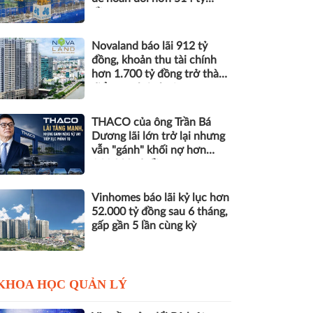
đồng nợ
Novaland báo lãi 912 tỷ
đồng, khoản thu tài chính
hơn 1.700 tỷ đồng trở thành
điểm tựa lợi nhuận
THACO của ông Trần Bá
Dương lãi lớn trở lại nhưng
vẫn "gánh" khối nợ hơn
164.000 tỷ đồng
Vinhomes báo lãi kỷ lục hơn
52.000 tỷ đồng sau 6 tháng,
gấp gần 5 lần cùng kỳ
KHOA HỌC QUẢN LÝ