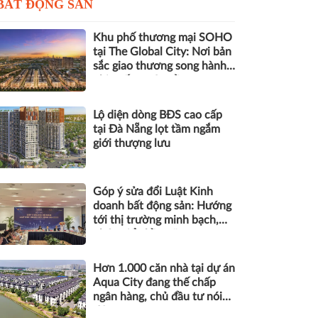
BẤT ĐỘNG SẢN
Khu phố thương mại SOHO
tại The Global City: Nơi bản
sắc giao thương song hành
nhịp sống toàn cầu
Lộ diện dòng BĐS cao cấp
tại Đà Nẵng lọt tầm ngắm
giới thượng lưu
Góp ý sửa đổi Luật Kinh
doanh bất động sản: Hướng
tới thị trường minh bạch,
phát triển bền vững
Hơn 1.000 căn nhà tại dự án
Aqua City đang thế chấp
ngân hàng, chủ đầu tư nói
gì?