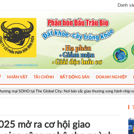
Danh sác
Ý
NHÂN VẬT
TÀI CHÍNH
BẤT ĐỘNG SẢN
DOANH NGHIỆP
e Global City: Nơi bản sắc giao thương song hành nhịp sống toàn cầu
25 mở ra cơ hội giao