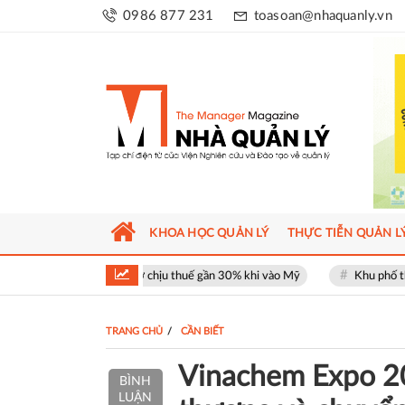
0986 877 231
toasoan@nhaquanly.vn
KHOA HỌC QUẢN LÝ
THỰC TIỄN QUẢN L
nguy cơ chịu thuế gần 30% khi vào Mỹ
Khu phố thương mại SOHO tại Th
TRANG CHỦ
CẦN BIẾT
Vinachem Expo 20
BÌNH
LUẬN