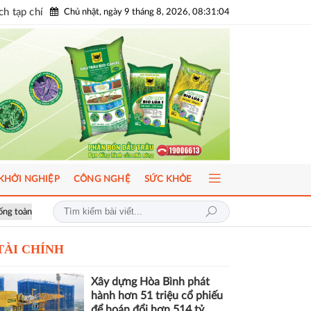
h tạp chí
Chủ nhật, ngày 9 tháng 8, 2026, 08:31:05
KHỞI NGHIỆP
CÔNG NGHỆ
SỨC KHỎE
ICFM 2026: Đột phá mới trong phát triển Y học bào thai và Di truyền học trướ
TÀI CHÍNH
Xây dựng Hòa Bình phát
hành hơn 51 triệu cổ phiếu
để hoán đổi hơn 514 tỷ