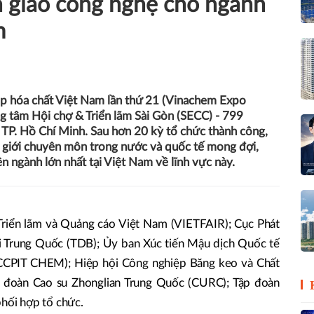
 giao công nghệ cho ngành
m
p hóa chất Việt Nam lần thứ 21 (Vinachem Expo
ng tâm Hội chợ & Triển lãm Sài Gòn (SECC) - 799
TP. Hồ Chí Minh. Sau hơn 20 kỳ tổ chức thành công,
, giới chuyên môn trong nước và quốc tế mong đợi,
ên ngành lớn nhất tại Việt Nam về lĩnh vực này.
Triển lãm và Quảng cáo Việt Nam (VIETFAIR); Cục Phát
 Trung Quốc (TDB); Ủy ban Xúc tiến Mậu dịch Quốc tế
(CCPIT CHEM); Hiệp hội Công nghiệp Băng keo và Chất
p đoàn Cao su Zhonglian Trung Quốc (CURC); Tập đoàn
hối hợp tổ chức.