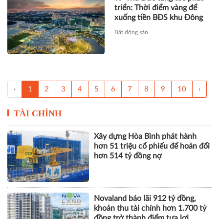
triển: Thời điểm vàng để
xuống tiền BĐS khu Đông
Bất động sản
‹
1
2
3
4
5
6
7
8
9
10
›
TÀI CHÍNH
Xây dựng Hòa Bình phát hành
hơn 51 triệu cổ phiếu để hoán đổi
hơn 514 tỷ đồng nợ
Novaland báo lãi 912 tỷ đồng,
khoản thu tài chính hơn 1.700 tỷ
đồng trở thành điểm tựa lợi