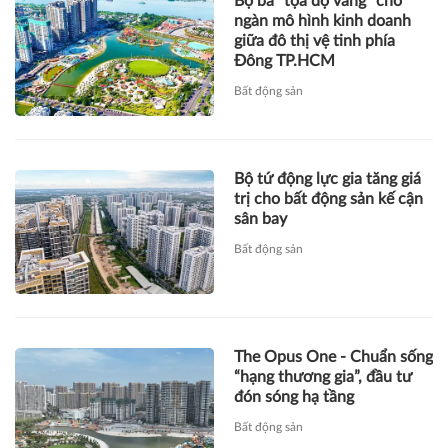
Bộ ba “tọa độ vàng” cho
ngàn mô hình kinh doanh
giữa đô thị vệ tinh phía
Đông TP.HCM
Bất động sản
Bộ tứ động lực gia tăng giá
trị cho bất động sản kế cận
sân bay
Bất động sản
The Opus One - Chuẩn sống
“hạng thương gia”, đầu tư
đón sóng hạ tầng
Bất động sản