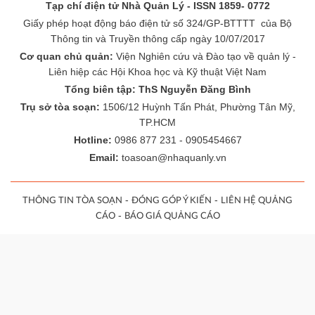
Tạp chí điện tử Nhà Quản Lý - ISSN 1859- 0772
Giấy phép hoạt động báo điện tử số 324/GP-BTTTT của Bộ
Thông tin và Truyền thông cấp ngày 10/07/2017
Cơ quan chủ quản:
Viện Nghiên cứu và Đào tạo về quản lý -
Liên hiệp các Hội Khoa học và Kỹ thuật Việt Nam
Tổng biên tập: ThS Nguyễn Đăng Bình
Trụ sở tòa soạn:
1506/12 Huỳnh Tấn Phát, Phường Tân Mỹ,
TP.HCM
Hotline:
0986 877 231 - 0905454667
Email:
toasoan@nhaquanly.vn
-
-
THÔNG TIN TÒA SOẠN
ĐÓNG GÓP Ý KIẾN
LIÊN HỆ QUẢNG
-
CÁO
BÁO GIÁ QUẢNG CÁO