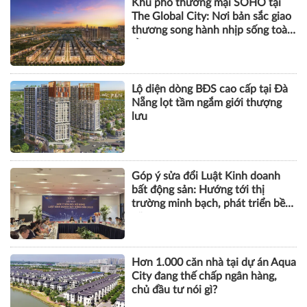
Khu phố thương mại SOHO tại
The Global City: Nơi bản sắc giao
thương song hành nhịp sống toàn
cầu
Lộ diện dòng BĐS cao cấp tại Đà
Nẵng lọt tầm ngắm giới thượng
lưu
Góp ý sửa đổi Luật Kinh doanh
bất động sản: Hướng tới thị
trường minh bạch, phát triển bền
vững
Hơn 1.000 căn nhà tại dự án Aqua
City đang thế chấp ngân hàng,
chủ đầu tư nói gì?