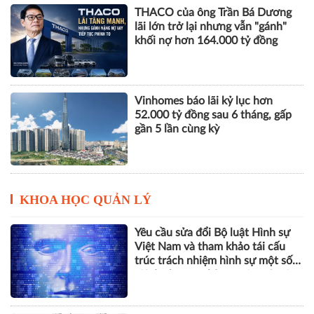
THACO của ông Trần Bá Dương
lãi lớn trở lại nhưng vẫn "gánh"
khối nợ hơn 164.000 tỷ đồng
Vinhomes báo lãi kỷ lục hơn
52.000 tỷ đồng sau 6 tháng, gấp
gần 5 lần cùng kỳ
KHOA HỌC QUẢN LÝ
Yêu cầu sửa đổi Bộ luật Hình sự
Việt Nam và tham khảo tái cấu
trúc trách nhiệm hình sự một số
tội danh trong kỷ nguyên trí tuệ
nhân tạo