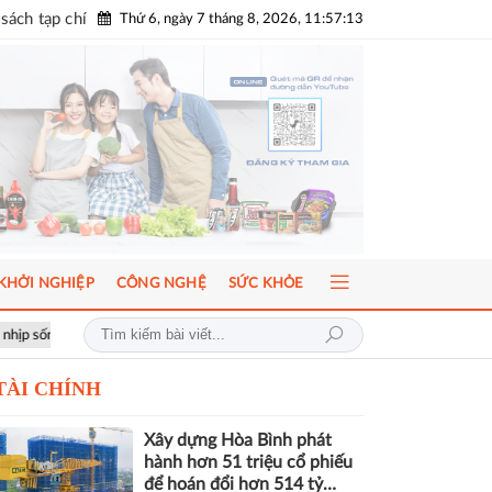
sách tạp chí
Thứ 6, ngày 7 tháng 8, 2026, 11:57:13
KHỞI NGHIỆP
CÔNG NGHỆ
SỨC KHỎE
ng toàn cầu
ICFM 2026: Đột phá mới trong phát triển Y học bào thai và
TÀI CHÍNH
Xây dựng Hòa Bình phát
hành hơn 51 triệu cổ phiếu
để hoán đổi hơn 514 tỷ