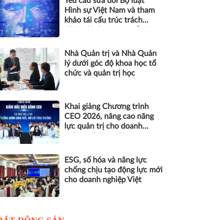
Yêu cầu sửa đổi Bộ luật
Hình sự Việt Nam và tham
khảo tái cấu trúc trách
nhiệm hình sự một số tội
danh trong kỷ nguyên trí tuệ
nhân tạo
Nhà Quản trị và Nhà Quản
lý dưới góc độ khoa học tổ
chức và quản trị học
Khai giảng Chương trình
CEO 2026, nâng cao năng
lực quản trị cho doanh
nghiệp nhỏ và vừa
ESG, số hóa và năng lực
chống chịu tạo động lực mới
cho doanh nghiệp Việt