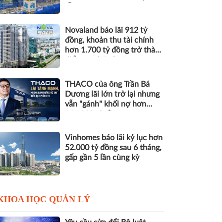
đồng nợ
Novaland báo lãi 912 tỷ
đồng, khoản thu tài chính
hơn 1.700 tỷ đồng trở thành
điểm tựa lợi nhuận
THACO của ông Trần Bá
Dương lãi lớn trở lại nhưng
vẫn "gánh" khối nợ hơn
164.000 tỷ đồng
Vinhomes báo lãi kỷ lục hơn
52.000 tỷ đồng sau 6 tháng,
gấp gần 5 lần cùng kỳ
KHOA HỌC QUẢN LÝ