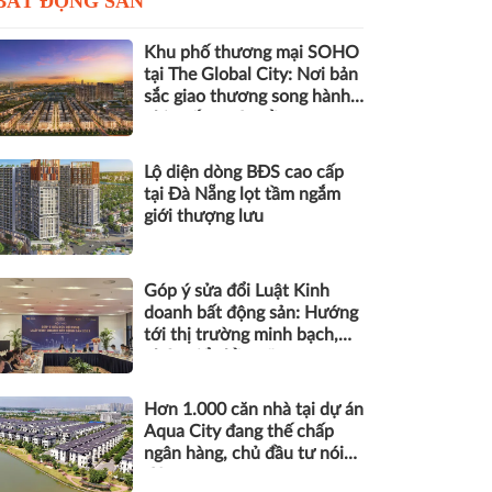
BẤT ĐỘNG SẢN
Khu phố thương mại SOHO
tại The Global City: Nơi bản
sắc giao thương song hành
nhịp sống toàn cầu
Lộ diện dòng BĐS cao cấp
tại Đà Nẵng lọt tầm ngắm
giới thượng lưu
Góp ý sửa đổi Luật Kinh
doanh bất động sản: Hướng
tới thị trường minh bạch,
phát triển bền vững
Hơn 1.000 căn nhà tại dự án
Aqua City đang thế chấp
ngân hàng, chủ đầu tư nói
gì?