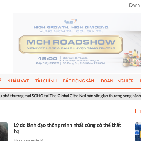
Danh 
Ý
NHÂN VẬT
TÀI CHÍNH
BẤT ĐỘNG SẢN
DOANH NGHIỆP
ương mại SOHO tại The Global City: Nơi bản sắc giao thương song hành nhịp số
Lý do lãnh đạo thông minh nhất cũng có thể thất
bại
Khoa học quản lý