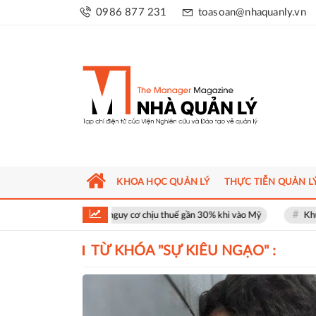
0986 877 231
toasoan@nhaquanly.vn
KHOA HỌC QUẢN LÝ
THỰC TIỄN QUẢN L
Tôm Việt đối mặt nguy cơ chịu thuế gần 30% khi vào Mỹ
Khu phố th
TỪ KHÓA "
SỰ KIÊU NGẠO
" :