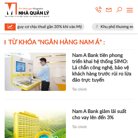
ặt nguy cơ chịu thuế gần 30% khi vào Mỹ
Khu phố thương mại SOHO tại
TỪ KHÓA "
NGÂN HÀNG NAM Á
" :
Nam A Bank tiên phong
triển khai hệ thống SIMO:
Lá chắn công nghệ, bảo vệ
khách hàng trước rủi ro lừa
đảo trực tuyến
Tài chính
Nam A Bank giảm lãi suất
cho vay lên đến 3%
Tài chính