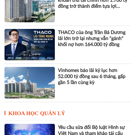
khoản thu tài chính hơn 1.700 tỷ
đồng trở thành điểm tựa lợi
nhuận
THACO của ông Trần Bá Dương
lãi lớn trở lại nhưng vẫn "gánh"
khối nợ hơn 164.000 tỷ đồng
Vinhomes báo lãi kỷ lục hơn
52.000 tỷ đồng sau 6 tháng, gấp
gần 5 lần cùng kỳ
KHOA HỌC QUẢN LÝ
Yêu cầu sửa đổi Bộ luật Hình sự
Việt Nam và tham khảo tái cấu