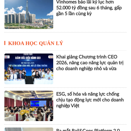
KHOA HỌC QUẢN LÝ
Khai giảng Chương trình CEO
2026, nâng cao năng lực quản trị
cho doanh nghiệp nhỏ và vừa
ESG, số hóa và năng lực chống
chịu tạo động lực mới cho doanh
nghiệp Việt
Ra mắt Rail&Cons Platform 2.0,
thúc đẩy hình thành hệ sinh thái
công nghiệp đường sắt Việt Nam
Tái cấu trúc kênh dẫn vốn, khơi