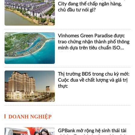
trao chứng nhận thành phố thông
minh dựa trên tiêu chuẩn ISO
37122
Thị trường BĐS trong chu kỳ mới:
Cuộc đua về chất lượng và giá trị
thực
DOANH NGHIỆP
GPBank mở rộng hệ sinh thái tài
chính, đồng hành cùng nhịp phát
triển số của Thủ đô
Cách Masan kiến tạo nội lực cho
chặng đường tăng trưởng tiếp