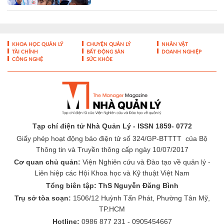
Tạp chí điện tử Nhà Quản Lý - ISSN 1859- 0772
Giấy phép hoạt động báo điện tử số 324/GP-BTTTT của Bộ
Thông tin và Truyền thông cấp ngày 10/07/2017
Cơ quan chủ quản:
Viện Nghiên cứu và Đào tạo về quản lý -
Liên hiệp các Hội Khoa học và Kỹ thuật Việt Nam
Tổng biên tập: ThS Nguyễn Đăng Bình
Trụ sở tòa soạn:
1506/12 Huỳnh Tấn Phát, Phường Tân Mỹ,
TP.HCM
Hotline:
0986 877 231 - 0905454667
Email:
toasoan@nhaquanly.vn
-
-
THÔNG TIN TÒA SOẠN
ĐÓNG GÓP Ý KIẾN
LIÊN HỆ QUẢNG
-
CÁO
BÁO GIÁ QUẢNG CÁO