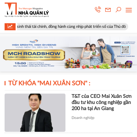
hệ sinh thái tài chính, đồng hành cùng nhịp phát triển số của Thủ đô
TỪ KHÓA "
MAI XUÂN SƠN
" :
T&T của CEO Mai Xuân Sơn
đầu tư khu công nghiệp gần
200 ha tại An Giang
Doanh nghiệp
TÀI CHÍNH
Xây dựng Hòa Bình phát hành
hơn 51 triệu cổ phiếu để hoán đổi
hơn 514 tỷ đồng nợ