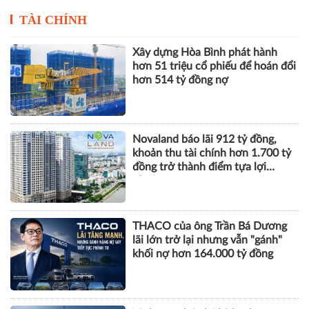
Novaland báo lãi 912 tỷ đồng,
khoản thu tài chính hơn 1.700 tỷ
đồng trở thành điểm tựa lợi
nhuận
THACO của ông Trần Bá Dương
lãi lớn trở lại nhưng vẫn "gánh"
khối nợ hơn 164.000 tỷ đồng
Vinhomes báo lãi kỷ lục hơn
52.000 tỷ đồng sau 6 tháng, gấp
gần 5 lần cùng kỳ