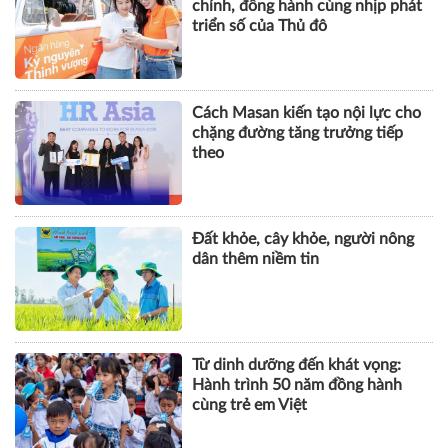
theo
Đất khỏe, cây khỏe, người nông
dân thêm niềm tin
Từ dinh dưỡng đến khát vọng:
Hành trình 50 năm đồng hành
cùng trẻ em Việt
KHOA HỌC QUẢN LÝ
CHUYỆN QUẢN LÝ
NHÂN VẬT
TÀI CHÍNH
BẤT ĐỘNG SẢN
DOANH NGHIỆP
CÔNG NGHỆ
SỨC KHỎE