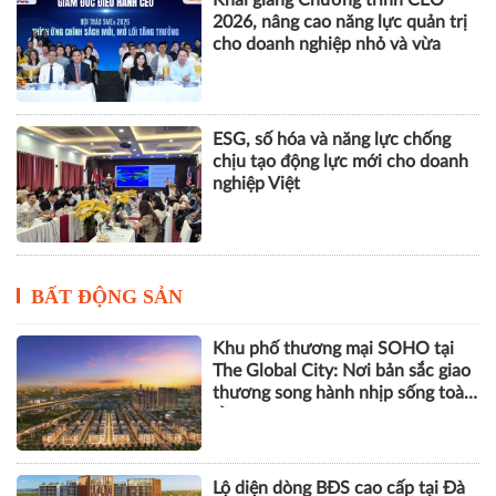
chịu tạo động lực mới cho doanh
nghiệp Việt
BẤT ĐỘNG SẢN
Khu phố thương mại SOHO tại
The Global City: Nơi bản sắc giao
thương song hành nhịp sống toàn
cầu
Lộ diện dòng BĐS cao cấp tại Đà
Nẵng lọt tầm ngắm giới thượng
lưu
Góp ý sửa đổi Luật Kinh doanh