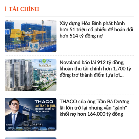
Novaland báo lãi 912 tỷ đồng,
khoản thu tài chính hơn 1.700 tỷ
đồng trở thành điểm tựa lợi
nhuận
THACO của ông Trần Bá Dương
lãi lớn trở lại nhưng vẫn "gánh"
khối nợ hơn 164.000 tỷ đồng
Vinhomes báo lãi kỷ lục hơn
52.000 tỷ đồng sau 6 tháng, gấp
gần 5 lần cùng kỳ