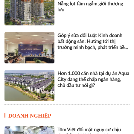
bất động sản: Hướng tới thị
trường minh bạch, phát triển bền
vững
Hơn 1.000 căn nhà tại dự án Aqua
City đang thế chấp ngân hàng,
chủ đầu tư nói gì?
DOANH NGHIỆP
Tôm Việt đối mặt nguy cơ chịu
thuế gần 30% khi vào Mỹ
VPBank, FINAN và Mastercard ra
mắt giải pháp quản trị chi tiêu tích