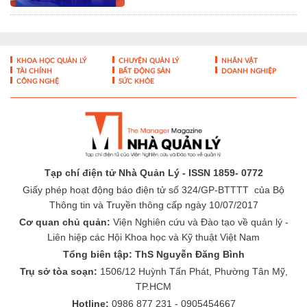
Tạp chí điện tử Nhà Quản Lý - ISSN 1859- 0772
Giấy phép hoạt động báo điện tử số 324/GP-BTTTT của Bộ
Thông tin và Truyền thông cấp ngày 10/07/2017
Cơ quan chủ quản:
Viện Nghiên cứu và Đào tạo về quản lý -
Liên hiệp các Hội Khoa học và Kỹ thuật Việt Nam
Tổng biên tập: ThS Nguyễn Đăng Bình
Trụ sở tòa soạn:
1506/12 Huỳnh Tấn Phát, Phường Tân Mỹ,
TP.HCM
Hotline:
0986 877 231 - 0905454667
Email:
toasoan@nhaquanly.vn
-
-
THÔNG TIN TÒA SOẠN
ĐÓNG GÓP Ý KIẾN
LIÊN HỆ QUẢNG
-
CÁO
BÁO GIÁ QUẢNG CÁO