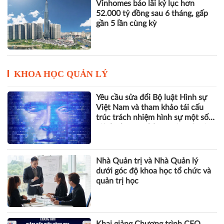
KHOA HỌC QUẢN LÝ
Yêu cầu sửa đổi Bộ luật Hình sự
Việt Nam và tham khảo tái cấu
trúc trách nhiệm hình sự một số
tội danh trong kỷ nguyên trí tuệ
nhân tạo
Nhà Quản trị và Nhà Quản lý
dưới góc độ khoa học tổ chức và
quản trị học
Khai giảng Chương trình CEO
2026, nâng cao năng lực quản trị
cho doanh nghiệp nhỏ và vừa
ESG, số hóa và năng lực chống