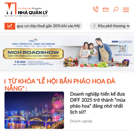
 mặt nguy cơ chịu thuế gần 30% khi vào Mỹ
Khu phố thương mại SOHO t
TỪ KHÓA "
LỄ HỘI BẮN PHÁO HOA ĐÀ
NẴNG
" :
Doanh nghiệp hiến kế đưa
DIFF 2025 trở thành “mùa
pháo hoa” đáng nhớ nhất
lịch sử?
Doanh nghiệp
TÀI CHÍNH
Xây dựng Hòa Bình phát hành
hơn 51 triệu cổ phiếu để hoán đổi
hơn 514 tỷ đồng nợ