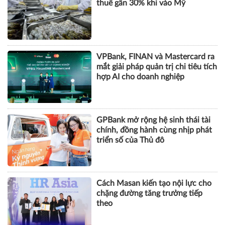
hợp AI cho doanh nghiệp
GPBank mở rộng hệ sinh thái tài
chính, đồng hành cùng nhịp phát
triển số của Thủ đô
Cách Masan kiến tạo nội lực cho
chặng đường tăng trưởng tiếp
theo
KHOA HỌC QUẢN LÝ
CHUYỆN QUẢN LÝ
NHÂN VẬT
TÀI CHÍNH
BẤT ĐỘNG SẢN
DOANH NGHIỆP
CÔNG NGHỆ
SỨC KHỎE