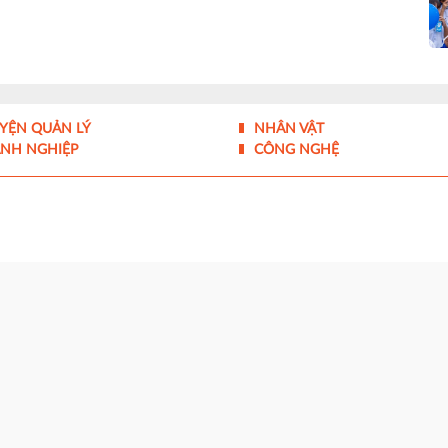
YỆN QUẢN LÝ
NHÂN VẬT
NH NGHIỆP
CÔNG NGHỆ
 của Bộ Thông tin và Truyền thông cấp ngày 10/07/2017
quản lý - Liên hiệp các Hội Khoa học và Kỹ thuật Việt Nam
g Tân Mỹ, TP.HCM