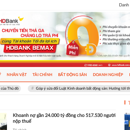
Danh 
Ý
NHÂN VẬT
TÀI CHÍNH
BẤT ĐỘNG SẢN
DOANH NGHIỆP
đô
Góp ý sửa đổi Luật Kinh doanh bất động sản: Hướng tới thị trường 
Khoanh nợ gần 24.000 tỷ đồng cho 517.530 người
nộp thuế
Tài chính