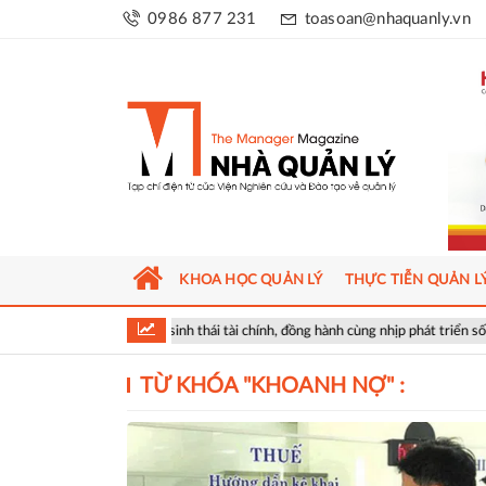
0986 877 231
toasoan@nhaquanly.vn
KHOA HỌC QUẢN LÝ
THỰC TIỄN QUẢN L
Bank mở rộng hệ sinh thái tài chính, đồng hành cùng nhịp phát triển số của Thủ 
TỪ KHÓA "
KHOANH NỢ
" :