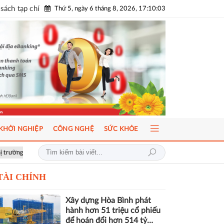
sách tạp chí
Thứ 5, ngày 6 tháng 8, 2026, 17:10:04
KHỞI NGHIỆP
CÔNG NGHỆ
SỨC KHỎE
minh bạch, phát triển bền vững
Hơn 1.000 căn nhà tại dự án Aqua City 
TÀI CHÍNH
Xây dựng Hòa Bình phát
hành hơn 51 triệu cổ phiếu
để hoán đổi hơn 514 tỷ