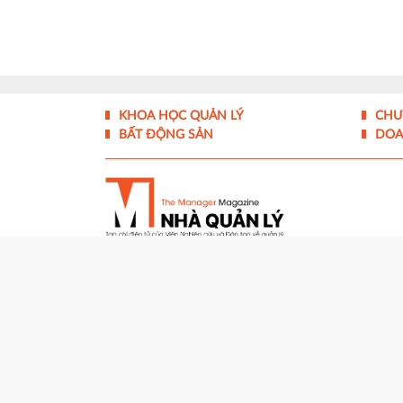
KHOA HỌC QUẢN LÝ
CHU
BẤT ĐỘNG SẢN
DOA
Tạp chí điện tử Nhà Quản Lý - ISSN 1859- 0772
Giấy phép hoạt động báo điện tử số 324/GP-BTTTT
Cơ quan chủ quản:
Viện Nghiên cứu và Đào tạo về 
Tổng biên tập: ThS Nguyễn Đăng Bình
Trụ sở tòa soạn:
1506/12 Huỳnh Tấn Phát, Phườn
Hotline:
0986 877 231 - 0905454667
Email:
toasoan@nhaquanly.vn