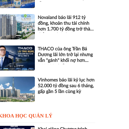
đồng nợ
Novaland báo lãi 912 tỷ
đồng, khoản thu tài chính
hơn 1.700 tỷ đồng trở thành
điểm tựa lợi nhuận
THACO của ông Trần Bá
Dương lãi lớn trở lại nhưng
vẫn "gánh" khối nợ hơn
164.000 tỷ đồng
Vinhomes báo lãi kỷ lục hơn
52.000 tỷ đồng sau 6 tháng,
gấp gần 5 lần cùng kỳ
KHOA HỌC QUẢN LÝ