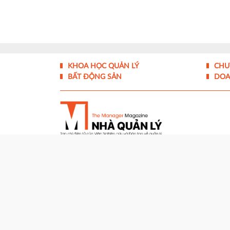
KHOA HỌC QUẢN LÝ
CHU
BẤT ĐỘNG SẢN
DOA
Tạp chí điện tử Nhà Quản Lý - ISSN 1859- 0772
Giấy phép hoạt động báo điện tử số 324/GP-BTTTT
Cơ quan chủ quản:
Viện Nghiên cứu và Đào tạo về 
Tổng biên tập: ThS Nguyễn Đăng Bình
Trụ sở tòa soạn:
1506/12 Huỳnh Tấn Phát, Phườn
Hotline:
0986 877 231 - 0905454667
Email:
toasoan@nhaquanly.vn