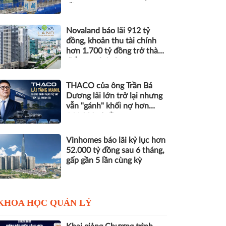
đồng nợ
Novaland báo lãi 912 tỷ
đồng, khoản thu tài chính
hơn 1.700 tỷ đồng trở thành
điểm tựa lợi nhuận
THACO của ông Trần Bá
Dương lãi lớn trở lại nhưng
vẫn "gánh" khối nợ hơn
164.000 tỷ đồng
Vinhomes báo lãi kỷ lục hơn
52.000 tỷ đồng sau 6 tháng,
gấp gần 5 lần cùng kỳ
KHOA HỌC QUẢN LÝ