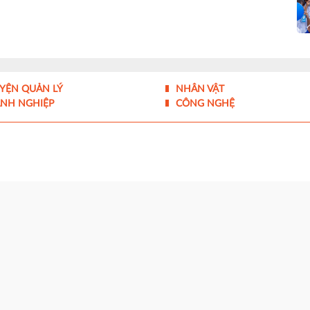
YỆN QUẢN LÝ
NHÂN VẬT
NH NGHIỆP
CÔNG NGHỆ
 của Bộ Thông tin và Truyền thông cấp ngày 10/07/2017
quản lý - Liên hiệp các Hội Khoa học và Kỹ thuật Việt Nam
g Tân Mỹ, TP.HCM