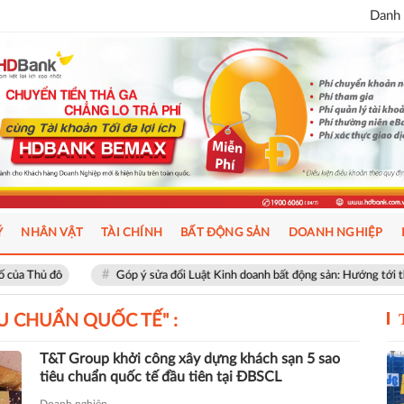
Danh 
Ý
NHÂN VẬT
TÀI CHÍNH
BẤT ĐỘNG SẢN
DOANH NGHIỆP
 đô
Góp ý sửa đổi Luật Kinh doanh bất động sản: Hướng tới thị trường 
ÊU CHUẨN QUỐC TẾ
" :
T&T Group khởi công xây dựng khách sạn 5 sao
tiêu chuẩn quốc tế đầu tiên tại ĐBSCL
Doanh nghiệp