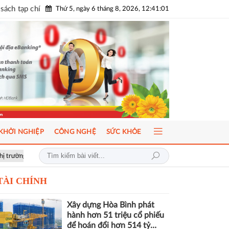
sách tạp chí
Thứ 5, ngày 6 tháng 8, 2026, 12:41:02
KHỞI NGHIỆP
CÔNG NGHỆ
SỨC KHỎE
minh bạch, phát triển bền vững
Hơn 1.000 căn nhà tại dự án Aqua City
TÀI CHÍNH
Xây dựng Hòa Bình phát
hành hơn 51 triệu cổ phiếu
để hoán đổi hơn 514 tỷ