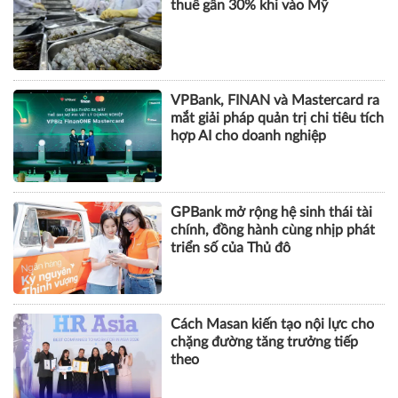
hợp AI cho doanh nghiệp
GPBank mở rộng hệ sinh thái tài
chính, đồng hành cùng nhịp phát
triển số của Thủ đô
Cách Masan kiến tạo nội lực cho
chặng đường tăng trưởng tiếp
theo
KHOA HỌC QUẢN LÝ
CHUYỆN QUẢN LÝ
NHÂN VẬT
TÀI CHÍNH
BẤT ĐỘNG SẢN
DOANH NGHIỆP
CÔNG NGHỆ
SỨC KHỎE