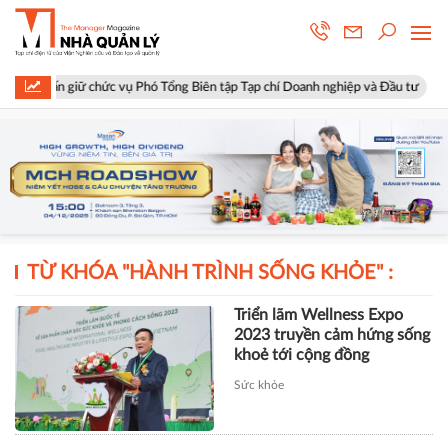
h Tuấn giữ chức vụ Phó Tổng Biên tập Tạp chí Doanh nghiệp và Đầu tư
TỪ KHÓA "
HÀNH TRÌNH SỐNG KHỎE
" :
Triển lãm Wellness Expo
2023 truyền cảm hứng sống
khoẻ tới cộng đồng
Sức khỏe
TÀI CHÍNH
Xây dựng Hòa Bình phát hành
hơn 51 triệu cổ phiếu để hoán đổi
hơn 514 tỷ đồng nợ