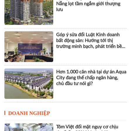
bất động sản: Hướng tới thị
trường minh bạch, phát triển bền
vững
Hơn 1.000 căn nhà tại dự án Aqua
City đang thế chấp ngân hàng,
chủ đầu tư nói gì?
DOANH NGHIỆP
Tôm Việt đối mặt nguy cơ chịu
thuế gần 30% khi vào Mỹ
VPBank, FINAN và Mastercard ra
mắt giải pháp quản trị chi tiêu tích