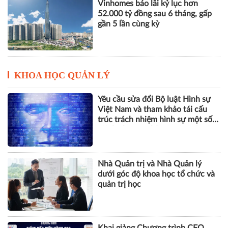
KHOA HỌC QUẢN LÝ
Yêu cầu sửa đổi Bộ luật Hình sự
Việt Nam và tham khảo tái cấu
trúc trách nhiệm hình sự một số
tội danh trong kỷ nguyên trí tuệ
nhân tạo
Nhà Quản trị và Nhà Quản lý
dưới góc độ khoa học tổ chức và
quản trị học
Khai giảng Chương trình CEO
2026, nâng cao năng lực quản trị
cho doanh nghiệp nhỏ và vừa
ESG, số hóa và năng lực chống