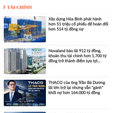
Novaland báo lãi 912 tỷ đồng,
khoản thu tài chính hơn 1.700 tỷ
đồng trở thành điểm tựa lợi
nhuận
THACO của ông Trần Bá Dương
lãi lớn trở lại nhưng vẫn "gánh"
khối nợ hơn 164.000 tỷ đồng
Vinhomes báo lãi kỷ lục hơn
52.000 tỷ đồng sau 6 tháng, gấp
gần 5 lần cùng kỳ