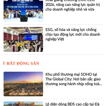
chịu tạo động lực mới cho doanh
nghiệp Việt
BẤT ĐỘNG SẢN
Khu phố thương mại SOHO tại
The Global City: Nơi bản sắc giao
thương song hành nhịp sống toàn
cầu
Lộ diện dòng BĐS cao cấp tại Đà
Nẵng lọt tầm ngắm giới thượng
lưu
Góp ý sửa đổi Luật Kinh doanh