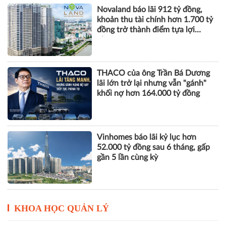
THACO của ông Trần Bá Dương
lãi lớn trở lại nhưng vẫn "gánh"
khối nợ hơn 164.000 tỷ đồng
Vinhomes báo lãi kỷ lục hơn
52.000 tỷ đồng sau 6 tháng, gấp
gần 5 lần cùng kỳ
KHOA HỌC QUẢN LÝ
Khai giảng Chương trình CEO
2026, nâng cao năng lực quản trị
cho doanh nghiệp nhỏ và vừa