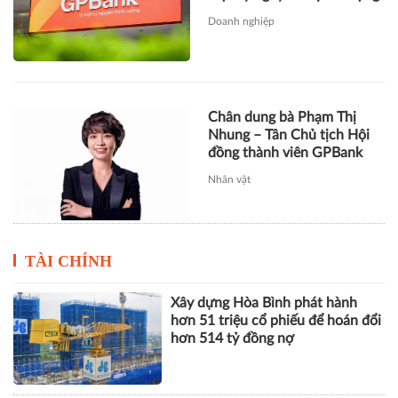
Nhung – Tân Chủ tịch Hội
đồng thành viên GPBank
Nhân vật
TÀI CHÍNH
Xây dựng Hòa Bình phát hành
hơn 51 triệu cổ phiếu để hoán đổi
hơn 514 tỷ đồng nợ
Novaland báo lãi 912 tỷ đồng,
khoản thu tài chính hơn 1.700 tỷ
đồng trở thành điểm tựa lợi
nhuận