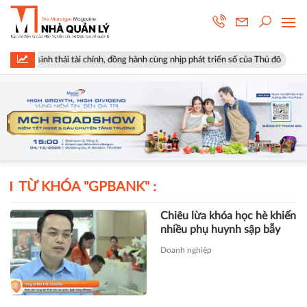
ệ sinh thái tài chính, đồng hành cùng nhịp phát triển số của Thủ đô
G
TỪ KHÓA "
GPBANK
" :
Chiêu lừa khóa học hè khiến
nhiều phụ huynh sập bẫy
Doanh nghiệp
Thành viên HĐQT VPBank
đăng ký mua 30 triệu cổ
phiếu VPB
Tài chính