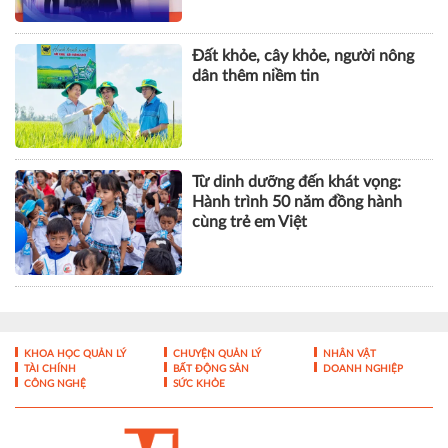
Từ dinh dưỡng đến khát vọng:
Hành trình 50 năm đồng hành
cùng trẻ em Việt
KHOA HỌC QUẢN LÝ
CHUYỆN QUẢN LÝ
NHÂN VẬT
TÀI CHÍNH
BẤT ĐỘNG SẢN
DOANH NGHIỆP
CÔNG NGHỆ
SỨC KHỎE
Tạp chí điện tử Nhà Quản Lý - ISSN 1859- 0772
Giấy phép hoạt động báo điện tử số 324/GP-BTTTT của Bộ
Thông tin và Truyền thông cấp ngày 10/07/2017