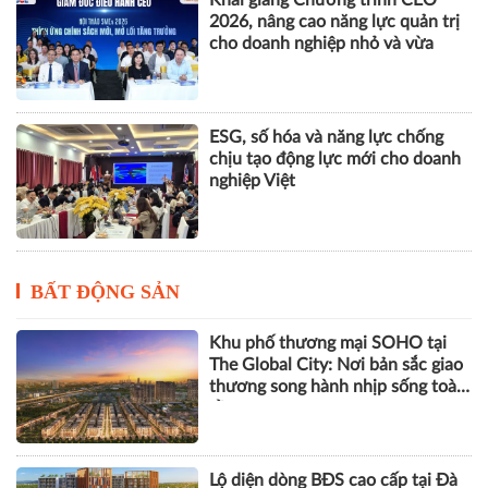
chịu tạo động lực mới cho doanh
nghiệp Việt
BẤT ĐỘNG SẢN
Khu phố thương mại SOHO tại
The Global City: Nơi bản sắc giao
thương song hành nhịp sống toàn
cầu
Lộ diện dòng BĐS cao cấp tại Đà
Nẵng lọt tầm ngắm giới thượng
lưu
Góp ý sửa đổi Luật Kinh doanh