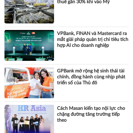
hợp AI cho doanh nghiệp
GPBank mở rộng hệ sinh thái tài
chính, đồng hành cùng nhịp phát
triển số của Thủ đô
Cách Masan kiến tạo nội lực cho
chặng đường tăng trưởng tiếp
theo
KHOA HỌC QUẢN LÝ
CHUYỆN QUẢN LÝ
NHÂN VẬT
TÀI CHÍNH
BẤT ĐỘNG SẢN
DOANH NGHIỆP
CÔNG NGHỆ
SỨC KHỎE