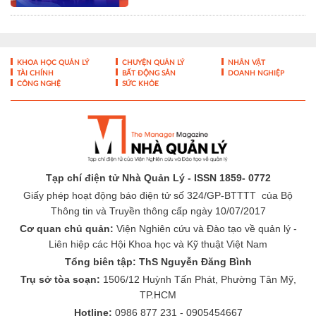
Tạp chí điện tử Nhà Quản Lý - ISSN 1859- 0772
Giấy phép hoạt động báo điện tử số 324/GP-BTTTT của Bộ
Thông tin và Truyền thông cấp ngày 10/07/2017
Cơ quan chủ quản:
Viện Nghiên cứu và Đào tạo về quản lý -
Liên hiệp các Hội Khoa học và Kỹ thuật Việt Nam
Tổng biên tập: ThS Nguyễn Đăng Bình
Trụ sở tòa soạn:
1506/12 Huỳnh Tấn Phát, Phường Tân Mỹ,
TP.HCM
Hotline:
0986 877 231 - 0905454667
Email:
toasoan@nhaquanly.vn
-
-
THÔNG TIN TÒA SOẠN
ĐÓNG GÓP Ý KIẾN
LIÊN HỆ QUẢNG
-
CÁO
BÁO GIÁ QUẢNG CÁO