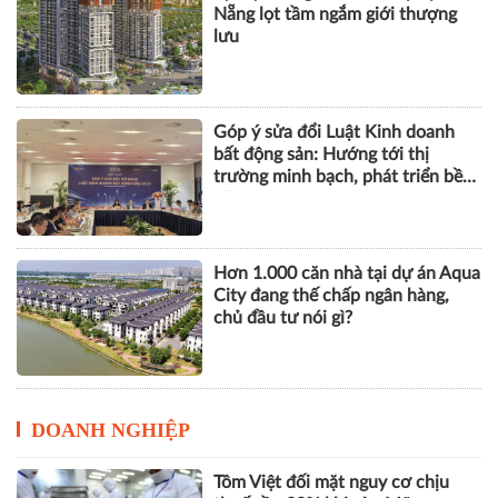
bất động sản: Hướng tới thị
trường minh bạch, phát triển bền
vững
Hơn 1.000 căn nhà tại dự án Aqua
City đang thế chấp ngân hàng,
chủ đầu tư nói gì?
DOANH NGHIỆP
Tôm Việt đối mặt nguy cơ chịu
thuế gần 30% khi vào Mỹ
VPBank, FINAN và Mastercard ra
mắt giải pháp quản trị chi tiêu tích