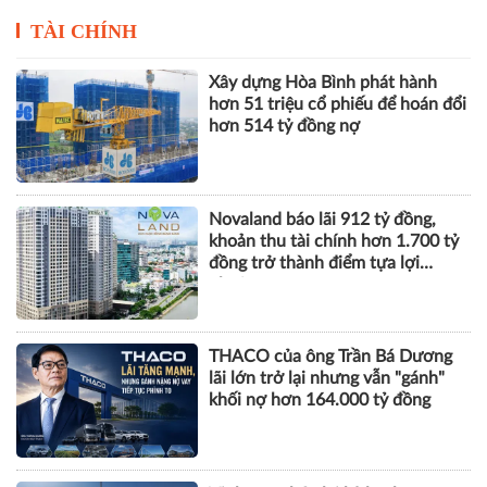
Novaland báo lãi 912 tỷ đồng,
khoản thu tài chính hơn 1.700 tỷ
đồng trở thành điểm tựa lợi
nhuận
THACO của ông Trần Bá Dương
lãi lớn trở lại nhưng vẫn "gánh"
khối nợ hơn 164.000 tỷ đồng
Vinhomes báo lãi kỷ lục hơn
52.000 tỷ đồng sau 6 tháng, gấp
gần 5 lần cùng kỳ