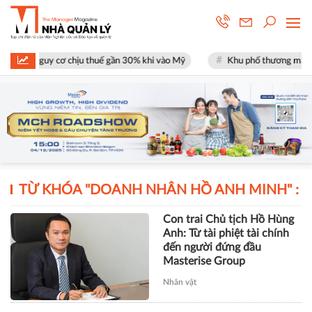
 mặt nguy cơ chịu thuế gần 30% khi vào Mỹ
Khu phố thương mại SOHO 
TỪ KHÓA "
DOANH NHÂN HỒ ANH MINH
" :
Con trai Chủ tịch Hồ Hùng
Anh: Từ tài phiệt tài chính
đến người đứng đầu
Masterise Group
Nhân vật
TÀI CHÍNH
Xây dựng Hòa Bình phát hành
hơn 51 triệu cổ phiếu để hoán đổi
hơn 514 tỷ đồng nợ