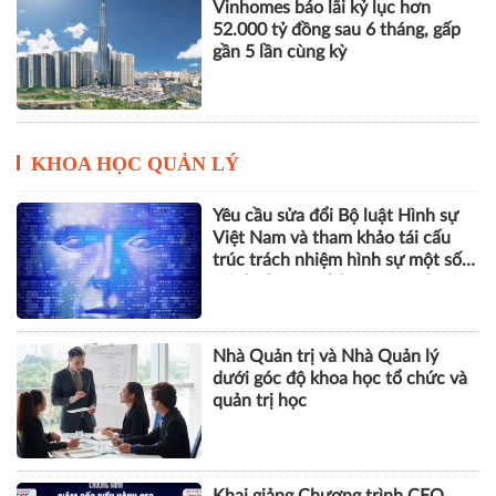
KHOA HỌC QUẢN LÝ
Yêu cầu sửa đổi Bộ luật Hình sự
Việt Nam và tham khảo tái cấu
trúc trách nhiệm hình sự một số
tội danh trong kỷ nguyên trí tuệ
nhân tạo
Nhà Quản trị và Nhà Quản lý
dưới góc độ khoa học tổ chức và
quản trị học
Khai giảng Chương trình CEO
2026, nâng cao năng lực quản trị
cho doanh nghiệp nhỏ và vừa
ESG, số hóa và năng lực chống