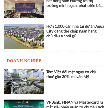
bất động sản: Hướng tới thị
trường minh bạch, phát triển bền
vững
Hơn 1.000 căn nhà tại dự án Aqua
City đang thế chấp ngân hàng,
chủ đầu tư nói gì?
DOANH NGHIỆP
Tôm Việt đối mặt nguy cơ chịu
thuế gần 30% khi vào Mỹ
VPBank, FINAN và Mastercard ra
mắt giải pháp quản trị chi tiêu tích