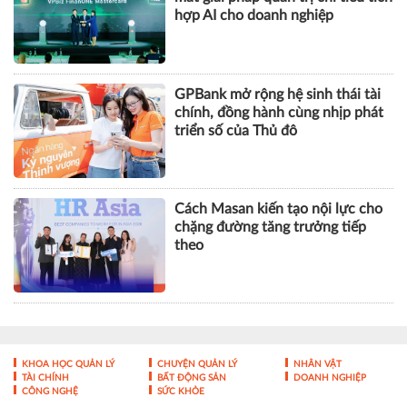
hợp AI cho doanh nghiệp
GPBank mở rộng hệ sinh thái tài
chính, đồng hành cùng nhịp phát
triển số của Thủ đô
Cách Masan kiến tạo nội lực cho
chặng đường tăng trưởng tiếp
theo
KHOA HỌC QUẢN LÝ
CHUYỆN QUẢN LÝ
NHÂN VẬT
TÀI CHÍNH
BẤT ĐỘNG SẢN
DOANH NGHIỆP
CÔNG NGHỆ
SỨC KHỎE