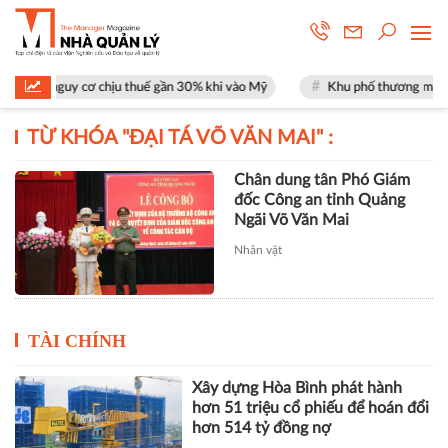
 mặt nguy cơ chịu thuế gần 30% khi vào Mỹ
Khu phố thương mại SOHO 
TỪ KHÓA "
ĐẠI TÁ VÕ VĂN MAI
" :
Chân dung tân Phó Giám
đốc Công an tỉnh Quảng
Ngãi Võ Văn Mai
Nhân vật
TÀI CHÍNH
Xây dựng Hòa Bình phát hành
hơn 51 triệu cổ phiếu để hoán đổi
hơn 514 tỷ đồng nợ