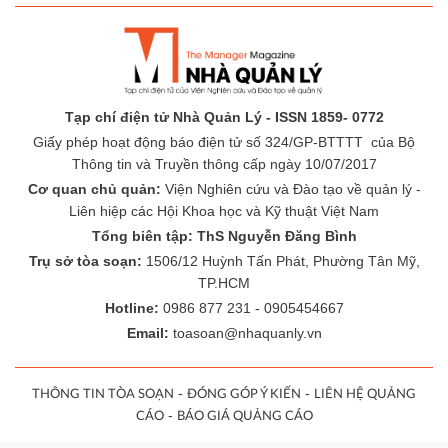
Tạp chí điện tử Nhà Quản Lý - ISSN 1859- 0772
Giấy phép hoạt động báo điện tử số 324/GP-BTTTT của Bộ
Thông tin và Truyền thông cấp ngày 10/07/2017
Cơ quan chủ quản:
Viện Nghiên cứu và Đào tạo về quản lý -
Liên hiệp các Hội Khoa học và Kỹ thuật Việt Nam
Tổng biên tập: ThS Nguyễn Đăng Bình
Trụ sở tòa soạn:
1506/12 Huỳnh Tấn Phát, Phường Tân Mỹ,
TP.HCM
Hotline:
0986 877 231 - 0905454667
Email:
toasoan@nhaquanly.vn
-
-
THÔNG TIN TÒA SOẠN
ĐÓNG GÓP Ý KIẾN
LIÊN HỆ QUẢNG
-
CÁO
BÁO GIÁ QUẢNG CÁO