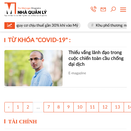
 mặt nguy cơ chịu thuế gần 30% khi vào Mỹ
Khu phố thương mại SOHO t
TỪ KHÓA "
COVID-19
" :
Thiếu vắng lãnh đạo trong
cuộc chiến toàn cầu chống
đại dịch
E-magazine
‹
1
2
...
7
8
9
10
11
12
13
1
TÀI CHÍNH