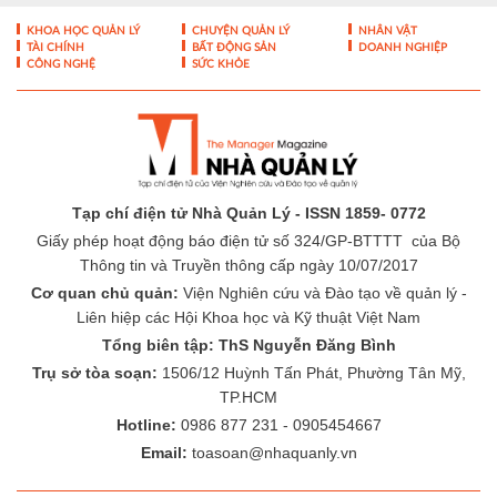
KHOA HỌC QUẢN LÝ
CHUYỆN QUẢN LÝ
NHÂN VẬT
TÀI CHÍNH
BẤT ĐỘNG SẢN
DOANH NGHIỆP
CÔNG NGHỆ
SỨC KHỎE
Tạp chí điện tử Nhà Quản Lý - ISSN 1859- 0772
Giấy phép hoạt động báo điện tử số 324/GP-BTTTT của Bộ
Thông tin và Truyền thông cấp ngày 10/07/2017
Cơ quan chủ quản:
Viện Nghiên cứu và Đào tạo về quản lý -
Liên hiệp các Hội Khoa học và Kỹ thuật Việt Nam
Tổng biên tập: ThS Nguyễn Đăng Bình
Trụ sở tòa soạn:
1506/12 Huỳnh Tấn Phát, Phường Tân Mỹ,
TP.HCM
Hotline:
0986 877 231 - 0905454667
Email:
toasoan@nhaquanly.vn