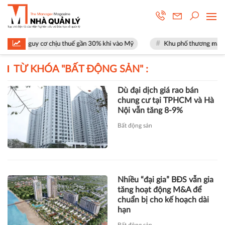
ặt nguy cơ chịu thuế gần 30% khi vào Mỹ
Khu phố thương mại SOHO tạ
TỪ KHÓA "
BẤT ĐỘNG SẢN
" :
Dù đại dịch giá rao bán
chung cư tại TPHCM và Hà
Nội vẫn tăng 8-9%
Bất động sản
Nhiều “đại gia” BĐS vẫn gia
tăng hoạt động M&A để
chuẩn bị cho kế hoạch dài
hạn