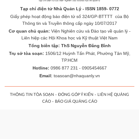
Tạp chí điện tử Nhà Quản Lý - ISSN 1859- 0772
Giấy phép hoạt động báo điện tử số 324/GP-BTTTT của Bộ
Thông tin và Truyền thông cấp ngày 10/07/2017
Cơ quan chủ quản:
Viện Nghiên cứu và Đào tạo về quản lý -
Liên hiệp các Hội Khoa học và Kỹ thuật Việt Nam
Tổng biên tập: ThS Nguyễn Đăng Bình
Trụ sở tòa soạn:
1506/12 Huỳnh Tấn Phát, Phường Tân Mỹ,
TP.HCM
Hotline:
0986 877 231 - 0905454667
Email:
toasoan@nhaquanly.vn
-
-
THÔNG TIN TÒA SOẠN
ĐÓNG GÓP Ý KIẾN
LIÊN HỆ QUẢNG
-
CÁO
BÁO GIÁ QUẢNG CÁO