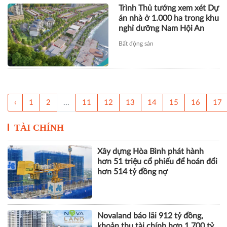
Trình Thủ tướng xem xét Dự
án nhà ở 1.000 ha trong khu
nghỉ dưỡng Nam Hội An
Bất động sản
‹
1
2
...
11
12
13
14
15
16
17
TÀI CHÍNH
Xây dựng Hòa Bình phát hành
hơn 51 triệu cổ phiếu để hoán đổi
hơn 514 tỷ đồng nợ
Novaland báo lãi 912 tỷ đồng,
khoản thu tài chính hơn 1.700 tỷ