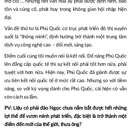
Phú Quốc. Phú Quốc có bản sắc tích hợp rừng – núi – biển
và chất Nam Bộ, với những người dân trung thực, đàng
hoàng, khí phách, tâm hồn bao la phóng khoáng như biển,
tâm thế khám phá, sáng tạo của những người “tiên phong
mở cõi”… Những nét văn hóa ấy phải được định hình, bảo
tồn và củng cố, phát huy trong không gian hội nhập hiện
đại.
Vấn đề thứ tư là Phú Quốc có trục phát triển đô thị xuyên
suốt là “thông minh”, định hướng trở thành một trung tâm
dịch vụ công nghệ cao – đổi mới, sáng tạo.
Điểm cuối cùng tôi muốn nói là kết nối. Để nâng Phú Quốc
lên đẳng cấp quốc tế thì sự kết nối phải tốt hơn nữa, phải
tuyệt vời hơn nữa. Hiện nay, Phú Quốc đã giành được sự
ưu tiên kết nối quốc tế ở mức rất cao. Nhưng so với tiềm
năng, so với kỳ vọng dành cho Phú Quốc, cái hiện có vẫn