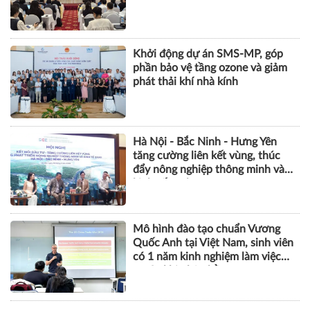
THỰC TIỄN QUẢN LÝ
Việt Nam - Nhật Bản tăng cường
hợp tác thực thi bản quyền trên
môi trường số
Khởi động dự án SMS-MP, góp
phần bảo vệ tầng ozone và giảm
phát thải khí nhà kính
Hà Nội - Bắc Ninh - Hưng Yên
tăng cường liên kết vùng, thúc
đẩy nông nghiệp thông minh và
kinh tế xanh