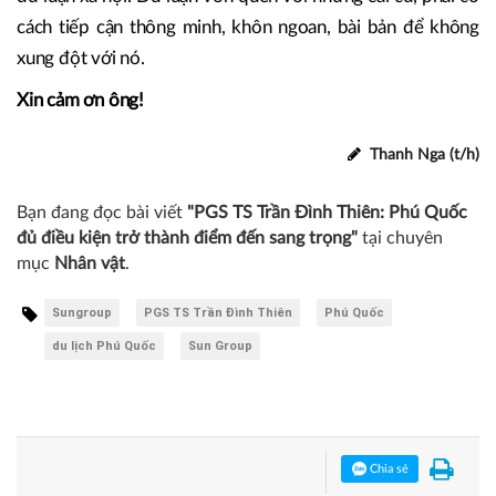
Phải có những công trình “vượt trước” thời đại, thế giới
chưa có nhưng Phú Quốc có thì thế giới người ta mới đến.
Muốn thế thì tư duy phải mới, phải khác thường, nhất là
với những người làm cơ chế chính sách vốn hay e ngại, sợ
dư luận xã hội. Dư luận vốn quen với những cái cũ, phải có
cách tiếp cận thông minh, khôn ngoan, bài bản để không
xung đột với nó.
Xin cảm ơn ông!
Thanh Nga (t/h)
Bạn đang đọc bài viết
"PGS TS Trần Đình Thiên: Phú Quốc
đủ điều kiện trở thành điểm đến sang trọng"
tại chuyên
mục
Nhân vật
.
Sungroup
PGS TS Trần Đình Thiên
Phú Quốc