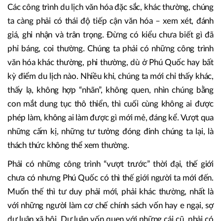
Khách sạn La Festa Phú Quốc, Curio Collection by Hilton sở hữu
tầm nhìn tuyệt đẹp hướng ra công trình biểu tượng mới cầu Hôn.
Các công trình du lịch văn hóa đặc sắc, khác thường, chúng
ta càng phải có thái độ tiếp cận văn hóa – xem xét, đánh
giá, ghi nhận và trân trọng. Đừng có kiểu chưa biết gì đã
phỉ báng, coi thường. Chúng ta phải có những công trình
văn hóa khác thường, phi thường, dù ở Phú Quốc hay bất
kỳ điểm du lịch nào. Nhiều khi, chúng ta mới chỉ thấy khác,
thấy lạ, không hợp “nhãn”, không quen, nhìn chúng bằng
con mắt dung tục thô thiển, thì cuối cùng không ai được
phép làm, không ai làm được gì mới mẻ, đáng kể. Vượt qua
những cấm kị, những tư tưởng đóng đinh chúng ta lại, là
thách thức không thể xem thường.