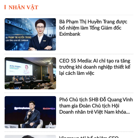
Mô hình đào tạo chuẩn Vương
Quốc Anh tại Việt Nam, sinh viên
có 1 năm kinh nghiệm làm việc
trước khi nhận bằng
NHÂN VẬT
Bà Phạm Thị Huyền Trang được
bổ nhiệm làm Tổng Giám đốc
Eximbank
CEO 5S Media: AI chỉ tạo ra tăng
trưởng khi doanh nghiệp thiết kế
lại cách làm việc