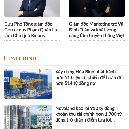
hoạch định chiến lược tại
kết nối vốn quốc tế của
TCBS
SeABank
Cựu Phó Tổng giám đốc
Giám đốc Marketing trẻ Vũ
Coteccons Phạm Quân Lực
Đình Toàn và khát vọng
làm Chủ tịch Ricons
nâng tầm truyền thông Việt
TÀI CHÍNH
Xây dựng Hòa Bình phát hành
hơn 51 triệu cổ phiếu để hoán đổi
hơn 514 tỷ đồng nợ