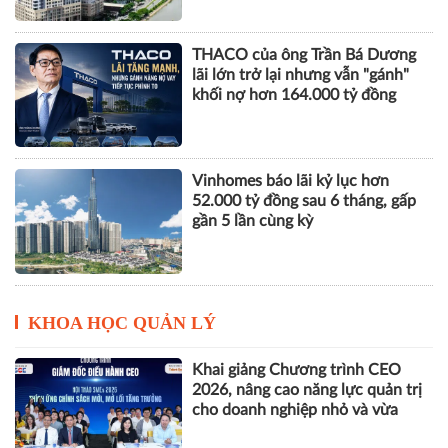
Novaland báo lãi 912 tỷ đồng,
khoản thu tài chính hơn 1.700 tỷ
đồng trở thành điểm tựa lợi
nhuận
THACO của ông Trần Bá Dương
lãi lớn trở lại nhưng vẫn "gánh"
khối nợ hơn 164.000 tỷ đồng
Vinhomes báo lãi kỷ lục hơn
52.000 tỷ đồng sau 6 tháng, gấp
gần 5 lần cùng kỳ