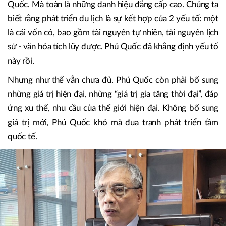
ta sẽ thấy một vành đai biển tuyệt vời, đích thực là siêu
hạng.
Thứ hai, chưa thấy chỗ nào ở Việt Nam giành được nhiều
giải thưởng du lịch và bất động sản du lịch như ở Phú
Quốc. Mà toàn là những danh hiệu đẳng cấp cao. Chúng ta
biết rằng phát triển du lịch là sự kết hợp của 2 yếu tố: một
là cái vốn có, bao gồm tài nguyên tự nhiên, tài nguyên lịch
sử - văn hóa tích lũy được. Phú Quốc đã khẳng định yếu tố
này rồi.
Nhưng như thế vẫn chưa đủ. Phú Quốc còn phải bổ sung
những giá trị hiện đại, những “giá trị gia tăng thời đại”, đáp
ứng xu thế, nhu cầu của thế giới hiện đại. Không bổ sung
giá trị mới, Phú Quốc khó mà đua tranh phát triển tầm
quốc tế.