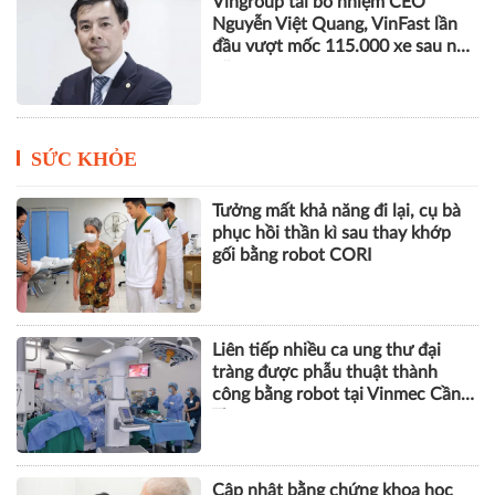
Phó Chủ tịch SHB Đỗ Quang Vinh
tham gia Đoàn Chủ tịch Hội
Doanh nhân trẻ Việt Nam khóa
VIII
Vingroup tái bổ nhiệm CEO
Nguyễn Việt Quang, VinFast lần
đầu vượt mốc 115.000 xe sau nửa
năm
SỨC KHỎE
Tưởng mất khả năng đi lại, cụ bà
phục hồi thần kì sau thay khớp
gối bằng robot CORI