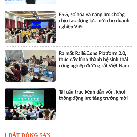
KHOA HỌC QUẢN LÝ
Khai giảng Chương trình CEO
2026, nâng cao năng lực quản trị
cho doanh nghiệp nhỏ và vừa
ESG, số hóa và năng lực chống
chịu tạo động lực mới cho doanh
nghiệp Việt
Ra mắt Rail&Cons Platform 2.0,
thúc đẩy hình thành hệ sinh thái
công nghiệp đường sắt Việt Nam
Tái cấu trúc kênh dẫn vốn, khơi