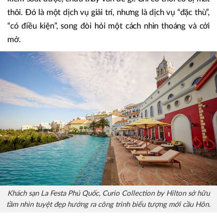
xử lý theo lập trường cũ, cách tư duy cũ. E ngại cái mới nên
dù “mở sớm”, chúng ta vẫn bị chậm, khó chớp thời cơ. Ví
dụ như tổ chức sòng bạc chẳng hạn. Trước đây là “tuyệt
đối không”. Đến bây giờ tiếp cận “mở”, từng bước mở ra,
kiểm soát được, chưa thấy vấn đề gì. Chỉ có thời cơ bị mất
thôi. Đó là một dịch vụ giải trí, nhưng là dịch vụ “đặc thù”,
“có điều kiện”, song đòi hỏi một cách nhìn thoáng và cởi
mở.