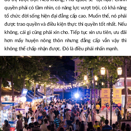
ngắn hạn, chính quyền phải tập trung hướng tới xây dựng
“đô thị thông minh hiện đại”. Vì Phú Quốc được định hình
đẳng cấp quốc tế, nên chính quyền phải thông minh và
hiện đại. Phải cho phép Phú Quốc thử nghiệm chính quyền
đô thị vượt trội. Nếu không, Phú Quốc sẽ “tụt hậu”. Chính
quyền phải có tầm nhìn, có năng lực vượt trội, có khả năng
tổ chức đời sống hiện đại đẳng cấp cao. Muốn thế, nó phải
được trao quyền và điều kiện thực thi quyền tốt nhất. Nếu
không, cái gì cũng phải xin cho. Tiếp tục xin ưu tiên, ưu đãi
hơn mấy huyện nông thôn nhưng đẳng cấp vẫn vậy thì
không thể chấp nhận được. Đó là điều phải nhấn mạnh.