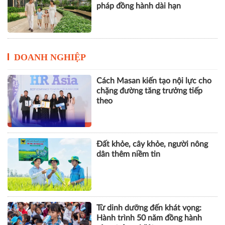
chuẩn mực nhà ở xã hội của BIM
Land tại Quảng Ninh
Masterise Homes gia tăng giá trị
cho khách hàng bằng những giải
pháp đồng hành dài hạn
DOANH NGHIỆP
Cách Masan kiến tạo nội lực cho
chặng đường tăng trưởng tiếp
theo
Đất khỏe, cây khỏe, người nông
dân thêm niềm tin