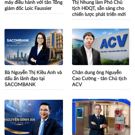
SACOMBANK kiện toàn bộ
VPBank bổ nhiệm bà Phạm
máy điều hành với tân Tổng
Thị Nhung làm Phó Chủ
giám đốc Loic Faussier
tịch HĐQT, sẵn sàng cho
chiến lược phát triển mới
Bà Nguyễn Thị Kiều Anh và
Chân dung ông Nguyễn
dấu ấn lãnh đạo tại
Cao Cường - tân Chủ tịch
SACOMBANK
ACV