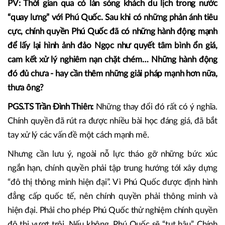
Tôi nghĩ còn phải làm nhiều thứ hơn nữa, để Phú Quốc trở
thành điểm đến quốc gia nhưng có đẳng cấp toàn cầu. Phải
tạo cho Phú Quốc một cơ hội như thế, và Phú Quốc có thể
làm được.
PV: Thời gian qua có làn sóng khách du lịch trong nước
“quay lưng” với Phú Quốc. Sau khi có những phản ánh tiêu
cực, chính quyền Phú Quốc đã có những hành động mạnh
để lấy lại hình ảnh đảo Ngọc như quyết tâm bình ổn giá,
cam kết xử lý nghiêm nạn chặt chém… Những hành động
đó đủ chưa - hay cần thêm những giải pháp mạnh hơn nữa,
thưa ông?
PGS.TS Trần Đình Thiên:
Những thay đổi đó rất có ý nghĩa.
Chính quyền đã rút ra được nhiều bài học đáng giá, đã bắt
tay xử lý các vấn đề một cách mạnh mẽ.
Nhưng cần lưu ý, ngoài nỗ lực tháo gỡ những bức xúc