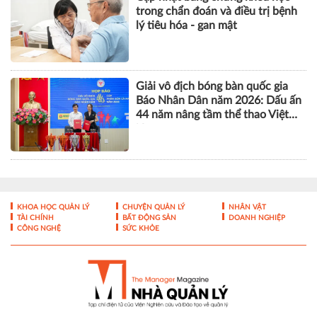
Liên tiếp nhiều ca ung thư đại
tràng được phẫu thuật thành
công bằng robot tại Vinmec Cần
Thơ
Cập nhật bằng chứng khoa học
trong chẩn đoán và điều trị bệnh
lý tiêu hóa - gan mật
Giải vô địch bóng bàn quốc gia
Báo Nhân Dân năm 2026: Dấu ấn
44 năm nâng tầm thể thao Việt
Nam
KHOA HỌC QUẢN LÝ
CHUYỆN QUẢN LÝ
NHÂN VẬT
TÀI CHÍNH
BẤT ĐỘNG SẢN
DOANH NGHIỆP