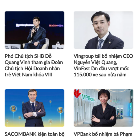
Bà Phạm Thị Huyền Trang
CEO 5S Media: AI chỉ tạo
được bổ nhiệm làm Tổng
ra tăng trưởng khi doanh
Giám đốc Eximbank
nghiệp thiết kế lại cách làm
việc
Phó Chủ tịch SHB Đỗ
Vingroup tái bổ nhiệm CEO
Quang Vinh tham gia Đoàn
Nguyễn Việt Quang,
Chủ tịch Hội Doanh nhân
VinFast lần đầu vượt mốc
trẻ Việt Nam khóa VIII
115.000 xe sau nửa năm