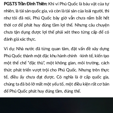
còn cách xa lắm.
PV: Liệu có phải đảo Ngọc chưa nắm bắt được hết những
lợi thế để vươn mình phát triển, đặc biệt là trở thành một
điểm đến mới của thế giới, thưa ông?
PGS.TS Trần Đình Thiên:
Khi ví Phú Quốc là báu vật của tự
nhiên, là tài sản quốc gia, và còn là tài sản của loài người, thì
như tôi đã nói, Phú Quốc bây giờ vẫn chưa nắm bắt hết
thời cơ để phát huy đúng tầm lợi thế. Nhưng câu chuyện
chưa tận dụng được lợi thế phải xét theo từng cấp để có
đánh giá xác thực.
Ví dụ: Nhà nước đã từng quan tâm, đặt vấn đề xây dựng
Phú Quốc thành một đặc khu hành chính -kinh tế, kiến tạo
một thể chế “đặc thù”, một không gian, môi trường, cách
thức phát triển vượt trội cho Phú Quốc. Nhưng trên thực
tế, điều ấy chưa đạt được. Có nghĩa là ở cấp quốc gia,