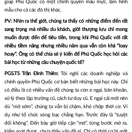
học, đặc biệt là khi những tập đoàn đang giúp Phú Quốc
định hình chân dung có sẵn nhiều bài học như vậy. Cách tốt
nhất là Phú Quốc thảo luận với những tập đoàn này với tư
cách là những đối tác, người đồng hành phát triển để xác
lập cách quản trị, chiến lược phát triển phù hợp. Điều đó sẽ
giúp Phú Quốc có một chính quyền mẫu mực, làm hình
mẫu cho cả các đô thị khác.
PV: Nhìn ra thế giới, chúng ta thấy có những điểm đến rất
sang trọng mà nhiều du khách, giới thượng lưu chỉ mong
muốn được đến để tiêu tiền, trong khi Phú Quốc với rất
nhiều tiềm năng nhưng nhiều năm qua vẫn còn khá “loay
hoay”. Ông có thể chia sẻ ý kiến để Phú Quốc học hỏi các
bài học từ những câu chuyện quốc tế?
PGS.TS Trần Đình Thiên:
Tôi nghĩ các doanh nghiệp và
chính quyền Phú Quốc cơ bản biết những bài học này. Chỉ
có điều là có nhiều vấn đề chúng ta còn e ngại, băn khoăn,