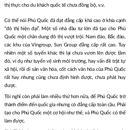
Phú Quốc hút được đầu tư tư nhân nhiều, đẳng cấp cao,
song cách tổ chức, các điều kiện đảm bảo cho cả hệ thống
vận hành đồng bộ thì lại chưa đạt được. Như hạ tầng giao
thông – hạ tầng đô thị. Rồi việc phối hợp các ngành như du
lịch với hàng không, với quản lý đô thị, hay quy chế visa,
thị thực cho du khách quốc tế chưa đồng bộ, v.v.
Có thể nói Phú Quốc đã đạt đẳng cấp khá cao ở khía cạnh
“đô thị hiện đại”. Một số nhà đầu tư lớn đã tạo cho Phú
Quốc một chân dung đô thị vượt trội. Nam đảo, Bắc đảo,
các khu của Vingroup, Sun Group đẳng cấp rất cao. Tuy
nhiên một số tuyến khác thì lại chưa vươn lên được tầm
đó, ví dụ như tuyến vệ sinh môi trường, hay vấn đề trật tự
xã hội, rồi di sản văn hóa, cốt cách văn hóa của Phú Quốc
rất hay nhưng cũng chưa định hình được, chưa phát huy
được.