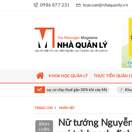
0986 877 231
toasoan@nhaquanly.vn
KHOA HỌC QUẢN LÝ
THỰC TIỄN QUẢN L
ối mặt nguy cơ chịu thuế gần 30% khi vào Mỹ
Khu phố thương mại SOHO
TRANG CHỦ
NHÂN VẬT
Nữ tướng Nguyễn
BÌNH
LUẬN