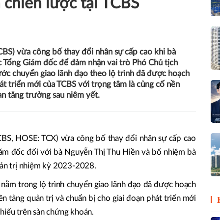
h chiến lược tại TCBS
S) vừa công bố thay đổi nhân sự cấp cao khi bà
c Tổng Giám đốc để đảm nhận vai trò Phó Chủ tịch
c chuyển giao lãnh đạo theo lộ trình đã được hoạch
át triển mới của TCBS với trọng tâm là củng cố nền
an tăng trưởng sau niêm yết.
S, HOSE: TCX) vừa công bố thay đổi nhân sự cấp cao
ám đốc đối với bà Nguyễn Thị Thu Hiền và bổ nhiệm bà
Quản trị nhiệm kỳ 2023-2028.
nằm trong lộ trình chuyển giao lãnh đạo đã được hoạch
n tảng quản trị và chuẩn bị cho giai đoạn phát triển mới
hiếu trên sàn chứng khoán.