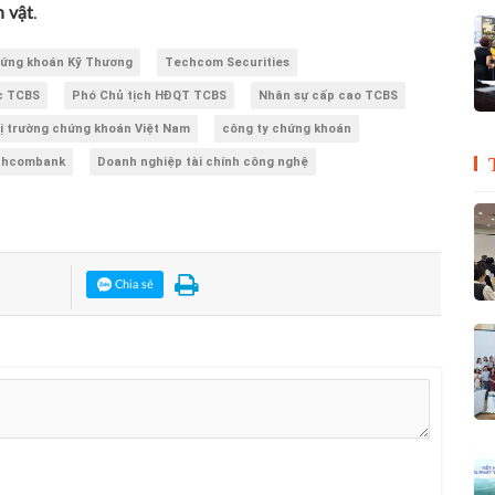
 vật
.
ứng khoán Kỹ Thương
Techcom Securities
c TCBS
Phó Chủ tịch HĐQT TCBS
Nhân sự cấp cao TCBS
ị trường chứng khoán Việt Nam
công ty chứng khoán
chcombank
Doanh nghiệp tài chính công nghệ
Chia sẻ