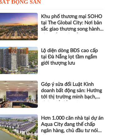
BẤT ĐỘNG SẢN
Khu phố thương mại SOHO
tại The Global City: Nơi bản
sắc giao thương song hành
nhịp sống toàn cầu
Lộ diện dòng BĐS cao cấp
tại Đà Nẵng lọt tầm ngắm
giới thượng lưu
Góp ý sửa đổi Luật Kinh
doanh bất động sản: Hướng
tới thị trường minh bạch,
phát triển bền vững
Hơn 1.000 căn nhà tại dự án
Aqua City đang thế chấp
ngân hàng, chủ đầu tư nói
gì?