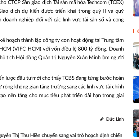
a cho CTCP Sàn giao dịch Tài sản mã hóa Techcom (TCEX)
Giao dịch dự kiến được triển khai trong quý II và quý
a doanh nghiệp đối với các lĩnh vực tài sản số và công
ế hoạch thành lập công ty con hoạt động tại Trung tâm
P.HCM (VIFC-HCM) với vốn điều lệ 800 tỷ đồng. Doanh
Chủ tịch Hội đồng Quản trị Nguyễn Xuân Minh làm người
iến lược đầu tư mới cho thấy TCBS đang từng bước hoàn
 rộng không gian tăng trưởng sang các lĩnh vực tài chính
tạo nền tảng cho mục tiêu phát triển dài hạn trong giai
Đức Linh
yễn Thị Thu Hiền chuyển sang vai trò hoạch định chiến