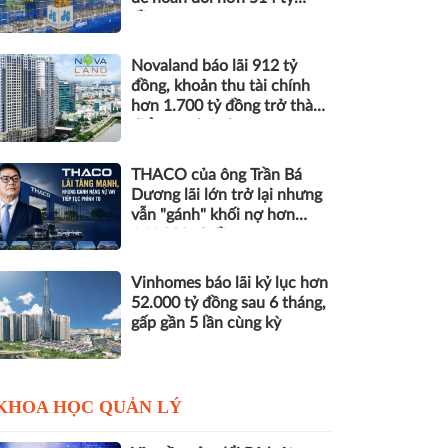
đồng nợ
Novaland báo lãi 912 tỷ
đồng, khoản thu tài chính
hơn 1.700 tỷ đồng trở thành
điểm tựa lợi nhuận
THACO của ông Trần Bá
Dương lãi lớn trở lại nhưng
vẫn "gánh" khối nợ hơn
164.000 tỷ đồng
Vinhomes báo lãi kỷ lục hơn
52.000 tỷ đồng sau 6 tháng,
gấp gần 5 lần cùng kỳ
KHOA HỌC QUẢN LÝ