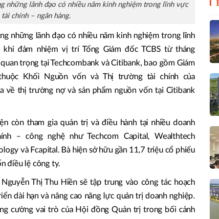
g những lãnh đạo có nhiều năm kinh nghiệm trong lĩnh vực
tài chính – ngân hàng.
ng những lãnh đạo có nhiều năm kinh nghiệm trong lĩnh
c khi đảm nhiệm vị trí Tổng Giám đốc TCBS từ tháng
ò quan trọng tại Techcombank và Citibank, bao gồm Giám
thuộc Khối Nguồn vốn và Thị trường tài chính của
 về thị trường nợ và sản phẩm nguồn vốn tại Citibank
iện còn tham gia quản trị và điều hành tại nhiều doanh
chính – công nghệ như Techcom Capital, Wealthtech
logy và Fcapital. Bà hiện sở hữu gần 11,7 triệu cổ phiếu
 điều lệ công ty.
 Nguyễn Thị Thu Hiền sẽ tập trung vào công tác hoạch
riển dài hạn và nâng cao năng lực quản trị doanh nghiệp.
g cường vai trò của Hội đồng Quản trị trong bối cảnh