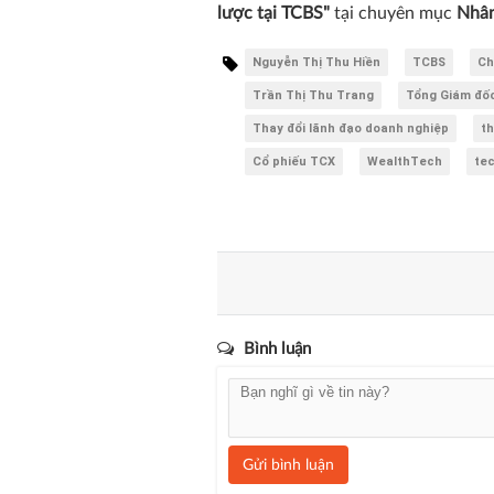
lược tại TCBS"
tại chuyên mục
Nhân
Nguyễn Thị Thu Hiền
TCBS
Ch
Trần Thị Thu Trang
Tổng Giám đố
Thay đổi lãnh đạo doanh nghiệp
th
Cổ phiếu TCX
WealthTech
te
Bình luận
Gửi bình luận