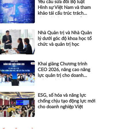
Yêu cầu sửa đổi Bộ luật
Hình sự Việt Nam và tham
khảo tái cấu trúc trách
nhiệm hình sự một số tội
danh trong kỷ nguyên trí tuệ
nhân tạo
Nhà Quản trị và Nhà Quản
lý dưới góc độ khoa học tổ
chức và quản trị học
Khai giảng Chương trình
CEO 2026, nâng cao năng
lực quản trị cho doanh
nghiệp nhỏ và vừa
ESG, số hóa và năng lực
chống chịu tạo động lực mới
cho doanh nghiệp Việt