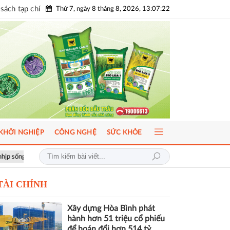
sách tạp chí
Thứ 7, ngày 8 tháng 8, 2026, 13:07:23
KHỞI NGHIỆP
CÔNG NGHỆ
SỨC KHỎE
ICFM 2026: Đột phá mới trong phát triển Y học bào thai và Di truyền h
TÀI CHÍNH
Xây dựng Hòa Bình phát
hành hơn 51 triệu cổ phiếu
để hoán đổi hơn 514 tỷ