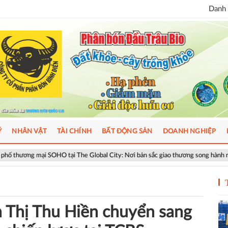
Danh 
Ý
NHÂN VẬT
TÀI CHÍNH
BẤT ĐỘNG SẢN
DOANH NGHIỆP
 tại The Global City: Nơi bản sắc giao thương song hành nhịp sống toàn cầu
 Thị Thu Hiền chuyển sang