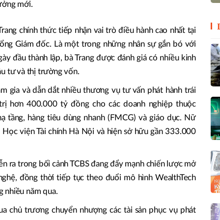
ưởng mới.
rang chính thức tiếp nhận vai trò điều hành cao nhất tại
ổng Giám đốc. Là một trong những nhân sự gắn bó với
y đầu thành lập, bà Trang được đánh giá có nhiều kinh
u tư và thị trường vốn.
am gia và dẫn dắt nhiều thương vụ tư vấn phát hành trái
 trị hơn 400.000 tỷ đồng cho các doanh nghiệp thuộc
 hạ tầng, hàng tiêu dùng nhanh (FMCG) và giáo dục. Nữ
 Học viện Tài chính Hà Nội và hiện sở hữu gần 333.000
diễn ra trong bối cảnh TCBS đang đẩy mạnh chiến lược mở
g nghệ, đồng thời tiếp tục theo đuổi mô hình WealthTech
g nhiều năm qua.
ua chủ trương chuyển nhượng các tài sản phục vụ phát