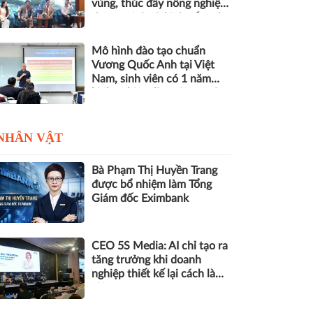
vùng, thúc đẩy nông nghiệp
thông minh và kinh tế xanh
Mô hình đào tạo chuẩn
Vương Quốc Anh tại Việt
Nam, sinh viên có 1 năm
kinh nghiệm làm việc trước
khi nhận bằng
NHÂN VẬT
Bà Phạm Thị Huyền Trang
được bổ nhiệm làm Tổng
Giám đốc Eximbank
CEO 5S Media: AI chỉ tạo ra
tăng trưởng khi doanh
nghiệp thiết kế lại cách làm
việc