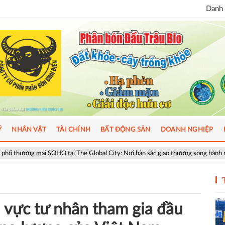
Danh 
Ý
NHÂN VẬT
TÀI CHÍNH
BẤT ĐỘNG SẢN
DOANH NGHIỆP
 tại The Global City: Nơi bản sắc giao thương song hành nhịp sống toàn cầu
 vực tư nhân tham gia đầu