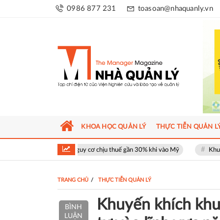
0986 877 231
toasoan@nhaquanly.vn
KHOA HỌC QUẢN LÝ
THỰC TIỄN QUẢN L
ối mặt nguy cơ chịu thuế gần 30% khi vào Mỹ
Khu phố thương mại SOHO
TRANG CHỦ
THỰC TIỄN QUẢN LÝ
Khuyến khích khu
BÌNH
LUẬN