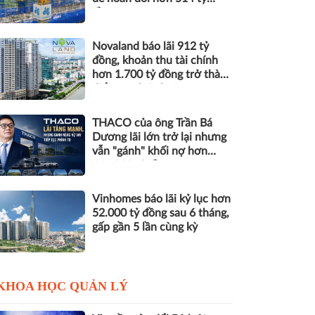
đồng nợ
Novaland báo lãi 912 tỷ
đồng, khoản thu tài chính
hơn 1.700 tỷ đồng trở thành
điểm tựa lợi nhuận
THACO của ông Trần Bá
Dương lãi lớn trở lại nhưng
vẫn "gánh" khối nợ hơn
164.000 tỷ đồng
Vinhomes báo lãi kỷ lục hơn
52.000 tỷ đồng sau 6 tháng,
gấp gần 5 lần cùng kỳ
KHOA HỌC QUẢN LÝ