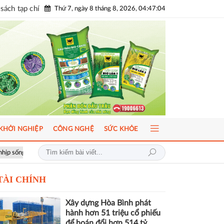
sách tạp chí
Thứ 7, ngày 8 tháng 8, 2026, 04:47:05
KHỞI NGHIỆP
CÔNG NGHỆ
SỨC KHỎE
ICFM 2026: Đột phá mới trong phát triển Y học bào thai và Di truyền h
TÀI CHÍNH
Xây dựng Hòa Bình phát
hành hơn 51 triệu cổ phiếu
để hoán đổi hơn 514 tỷ