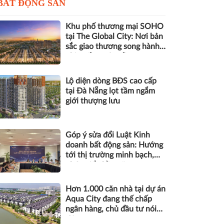
BẤT ĐỘNG SẢN
Khu phố thương mại SOHO
tại The Global City: Nơi bản
sắc giao thương song hành
nhịp sống toàn cầu
Lộ diện dòng BĐS cao cấp
tại Đà Nẵng lọt tầm ngắm
giới thượng lưu
Góp ý sửa đổi Luật Kinh
doanh bất động sản: Hướng
tới thị trường minh bạch,
phát triển bền vững
Hơn 1.000 căn nhà tại dự án
Aqua City đang thế chấp
ngân hàng, chủ đầu tư nói
gì?