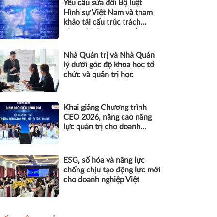
Yêu cầu sửa đổi Bộ luật
Hình sự Việt Nam và tham
khảo tái cấu trúc trách
nhiệm hình sự một số tội
danh trong kỷ nguyên trí tuệ
nhân tạo
Nhà Quản trị và Nhà Quản
lý dưới góc độ khoa học tổ
chức và quản trị học
Khai giảng Chương trình
CEO 2026, nâng cao năng
lực quản trị cho doanh
nghiệp nhỏ và vừa
ESG, số hóa và năng lực
chống chịu tạo động lực mới
cho doanh nghiệp Việt