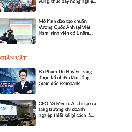
vùng, thúc đẩy nông nghiệp
thông minh và kinh tế xanh
Mô hình đào tạo chuẩn
Vương Quốc Anh tại Việt
Nam, sinh viên có 1 năm
kinh nghiệm làm việc trước
khi nhận bằng
NHÂN VẬT
Bà Phạm Thị Huyền Trang
được bổ nhiệm làm Tổng
Giám đốc Eximbank
CEO 5S Media: AI chỉ tạo ra
tăng trưởng khi doanh
nghiệp thiết kế lại cách làm
việc