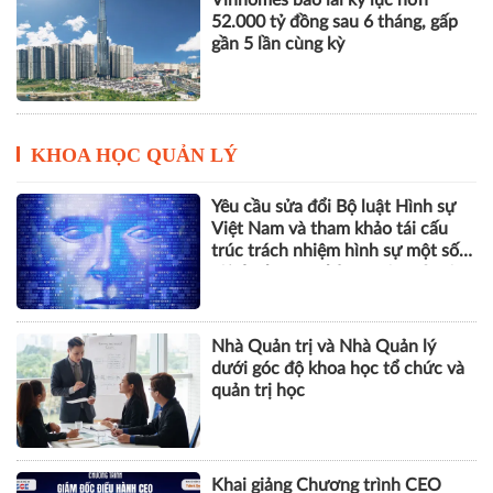
THACO của ông Trần Bá Dương
lãi lớn trở lại nhưng vẫn "gánh"
khối nợ hơn 164.000 tỷ đồng
Vinhomes báo lãi kỷ lục hơn
52.000 tỷ đồng sau 6 tháng, gấp
gần 5 lần cùng kỳ
KHOA HỌC QUẢN LÝ
Yêu cầu sửa đổi Bộ luật Hình sự
Việt Nam và tham khảo tái cấu
trúc trách nhiệm hình sự một số
tội danh trong kỷ nguyên trí tuệ
nhân tạo