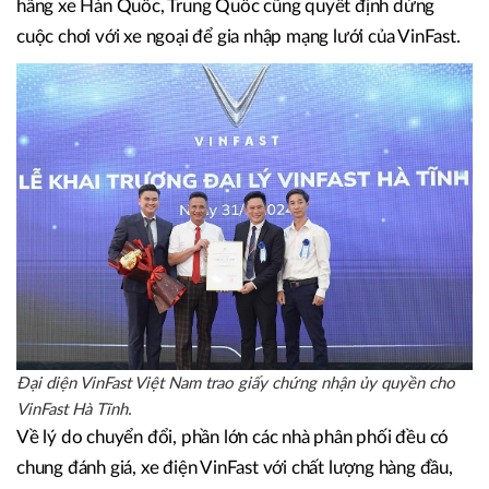
VinFast đều từng bắt tay với các hãng xe ngoại. Đơn cử,
Công ty TNHH Merry Auto vừa khai trương VinFast Hà
Tĩnh và CTCP Bắc Tây Nguyên vừa mở showroom VinFast
Gia Lai trước đó là đại lý cho một hãng xe lâu đời của Nhật
Bản. Ngoài ra còn là những đối tác từng phân phối cho các
hãng xe Hàn Quốc, Trung Quốc cũng quyết định dừng
cuộc chơi với xe ngoại để gia nhập mạng lưới của VinFast.