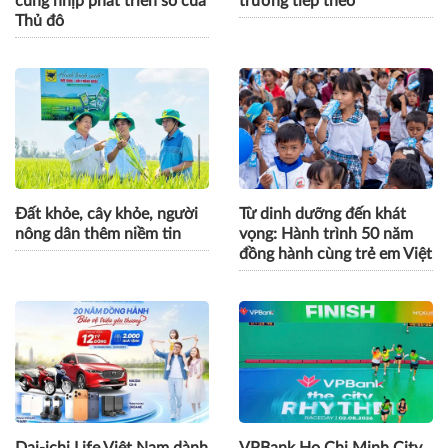
GPBank mở rộng hệ sinh
Cách Masan kiến tạo nội
thái tài chính, đồng hành
lực cho chặng đường tăng
cùng nhịp phát triển số của
trưởng tiếp theo
Thủ đô
Đất khỏe, cây khỏe, người
Từ dinh dưỡng đến khát
nông dân thêm niềm tin
vọng: Hành trình 50 năm
đồng hành cùng trẻ em Việt