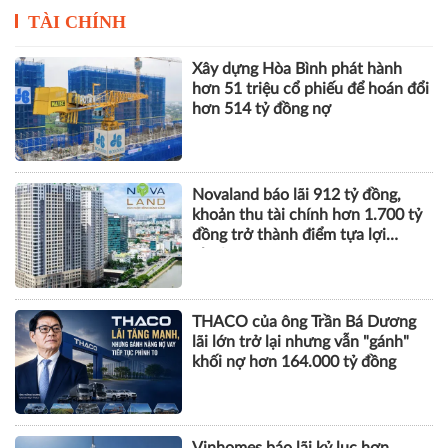
được vinh danh tại Dot
nổ với Trạm Tiếp Sức Tài
Property Vietnam Awards
Chính tại VPBank Ho Chi
2026
Minh City Music Half
Marathon 2026
TÀI CHÍNH
Xây dựng Hòa Bình phát hành
hơn 51 triệu cổ phiếu để hoán đổi
hơn 514 tỷ đồng nợ
Novaland báo lãi 912 tỷ đồng,
khoản thu tài chính hơn 1.700 tỷ
đồng trở thành điểm tựa lợi
nhuận