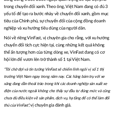
ra phản ứng dây chuyền trong cộng đồng doanh nghiệp. Các
doanh nghiệp đã hiểu lợi thế của xe điện, của xu hướng chuyển
vị chuyên gia nói.
đổi xanh nên muốn hành động sớm”,
Cũng từ sự thay đổi này, ông Tuyến cho rằng, thị trường
đang đứng trước bước ngoặt quan trọng để tạo đột phá
trong chuyển đổi xanh. Theo ông, Việt Nam đang có đủ 3
yếu tố để tạo ra bước nhảy về chuyển đổi xanh, gồm mục
tiêu của Chính phủ, sự chuyển đổi của cộng đồng doanh
nghiệp và xu hướng tiêu dùng của người dân.
Nói về riêng VinFast, vị chuyên gia cho rằng, với xu hướng
chuyển đổi tích cực hiện tại, cùng những kết quả không
thể ấn tượng hơn của từng dòng xe, VinFast đang có cơ
hội lớn để vươn lên trở thành số 1 tại Việt Nam.
“Tôi chờ đợi và tin tưởng VinFast sẽ chiếm lĩnh ngôi vị số 1 thị
trường Việt Nam ngay trong năm nay. Các hãng bám trụ với xe