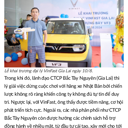
mua xe. “Điều này giúp thúc đẩy sự tiếp cận với một lượng
lớn người tiêu dùng Việt Nam, đặc biệt là những người trẻ
tuổi có nhu cầu mua xe”, ông cho biết.
Lễ khai trương đại lý VinFast Gia Lai ngày 10/8.
Trong khi đó, lãnh đạo CTCP Bắc Tây Nguyên (Gia Lai) thì
lý giải việc dừng cuộc chơi với hãng xe Nhật Bản bởi chiến