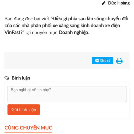
xăng đang dần thoái trào trong khi các doanh nghiệp sản xuất xe
điện của nước ngoài không cho thấy sự đầu tư đúng mức và cũng
chưa đủ điều kiện về sản phẩm, dịch vụ, hạ tầng để có thể làm đối
vị chuyên gia đánh giá.
thủ của VinFast”,
Đức Hoàng
Bạn đang đọc bài viết
"Điều gì phía sau làn sóng chuyển đổi
của các nhà phân phối xe xăng sang kinh doanh xe điện
VinFast?"
tại chuyên mục
Doanh nghiệp
.
Chia sẻ
Bình luận