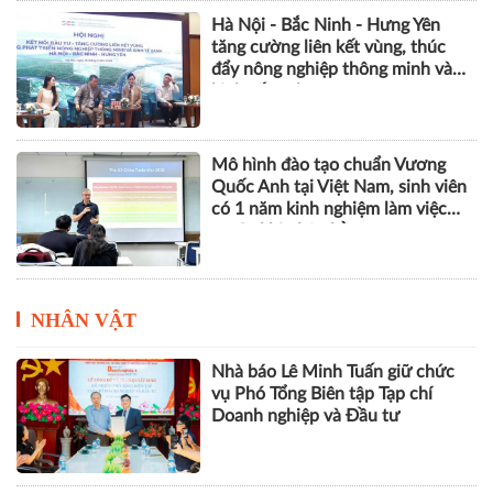
Khởi động dự án SMS-MP, góp
phần bảo vệ tầng ozone và giảm
phát thải khí nhà kính
Hà Nội - Bắc Ninh - Hưng Yên
tăng cường liên kết vùng, thúc
đẩy nông nghiệp thông minh và
kinh tế xanh
Mô hình đào tạo chuẩn Vương
Quốc Anh tại Việt Nam, sinh viên
có 1 năm kinh nghiệm làm việc
trước khi nhận bằng
NHÂN VẬT