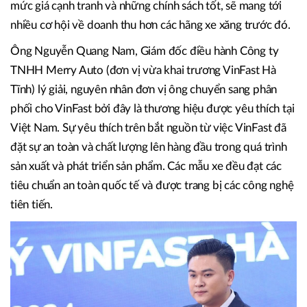
Đại diện VinFast Việt Nam trao giấy chứng nhận ủy quyền cho
VinFast Hà Tĩnh.
Về lý do chuyển đổi, phần lớn các nhà phân phối đều có
chung đánh giá, xe điện VinFast với chất lượng hàng đầu,
mức giá cạnh tranh và những chính sách tốt, sẽ mang tới
nhiều cơ hội về doanh thu hơn các hãng xe xăng trước đó.
Ông Nguyễn Quang Nam, Giám đốc điều hành Công ty
TNHH Merry Auto (đơn vị vừa khai trương VinFast Hà
Tĩnh) lý giải, nguyên nhân đơn vị ông chuyển sang phân
phối cho VinFast bởi đây là thương hiệu được yêu thích tại
Việt Nam. Sự yêu thích trên bắt nguồn từ việc VinFast đã
đặt sự an toàn và chất lượng lên hàng đầu trong quá trình
sản xuất và phát triển sản phẩm. Các mẫu xe đều đạt các
tiêu chuẩn an toàn quốc tế và được trang bị các công nghệ
tiên tiến.