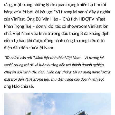
Ông Hoàng Anh – Tổng Giám Đốc VinFast Gia Lai phát biểu tại
lễ khai trương.
Bước ngoặt chuyển đổi xanh
Ngoài tiềm năng về doanh thu, nhiều nhà phân phối cho
rằng, một trong những lý do quan trọng khiến họ tìm tới
hãng xe Việt bởi lời kêu gọi “Vì tương lai xanh” đầy ý nghĩa
của VinFast. Ông Bùi Văn Hảo – Chủ tịch HĐQT VinFast
Phan Trọng Tuệ – đơn vị đối tác có showroom VinFast lớn
nhất Việt Nam vừa khai trương đầu tháng 8 đã khẳng định
niềm tự hào khi được đồng hành cùng thương hiệu ô tô
điện đầu tiên của Việt Nam.
“Từ chính câu nói ‘Mãnh liệt tinh thần Việt Nam – Vì tương lai
xanh’, chúng tôi đã và luôn hướng đến trở thành doanh nghiệp
chuyển đổi xanh đầu tiên. Hiện nay chúng tôi sử dụng năng lượng
mặt trời đến 70% lương tiêu thụ điện năng của doanh nghiệp”,