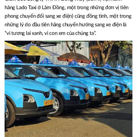
Song song với làn sóng chuyển đổi của các đơn vị kinh
doanh ô tô, các doanh nghiệp trong ngành dịch vụ vận tải
cũng đang chứng kiến xu hướng điện hóa rõ nét. Phát biểu
trong hội thảo mới đây, ông Nguyễn Ngọc Đồng – Tổng
Giám đốc Công ty TNHH Đồng Thúy (đơn vị vận hành
hãng Lado Taxi ở Lâm Đồng, một trong những đơn vị tiên
phong chuyển đổi sang xe điện) cũng đồng tình, một trong
những lý do đầu tiên hãng chuyển hướng sang xe điện là
“vì tương lai xanh, vì con em của chúng ta”.