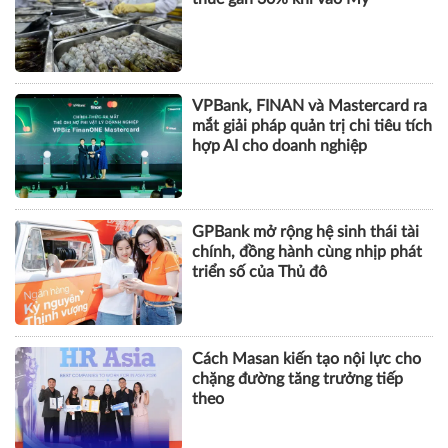
DOANH NGHIỆP
Tôm Việt đối mặt nguy cơ chịu
thuế gần 30% khi vào Mỹ
VPBank, FINAN và Mastercard ra
mắt giải pháp quản trị chi tiêu tích
hợp AI cho doanh nghiệp
GPBank mở rộng hệ sinh thái tài
chính, đồng hành cùng nhịp phát
triển số của Thủ đô