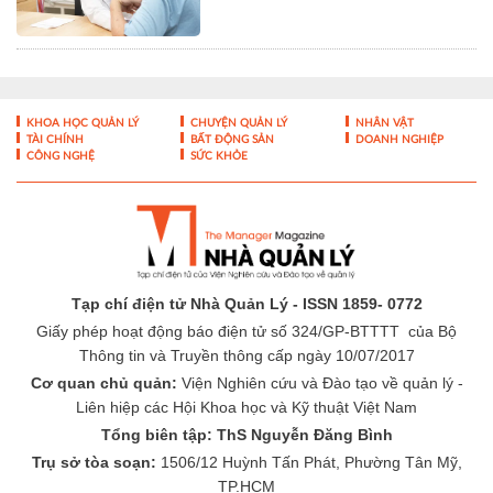
Thơ
Cập nhật bằng chứng khoa học
trong chẩn đoán và điều trị bệnh
lý tiêu hóa - gan mật
KHOA HỌC QUẢN LÝ
CHUYỆN QUẢN LÝ
NHÂN VẬT
TÀI CHÍNH
BẤT ĐỘNG SẢN
DOANH NGHIỆP
CÔNG NGHỆ
SỨC KHỎE
Tạp chí điện tử Nhà Quản Lý - ISSN 1859- 0772
Giấy phép hoạt động báo điện tử số 324/GP-BTTTT của Bộ