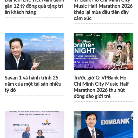
Dai-ichi Life Việt Nam dành
VPBank Ho Chi Minh City
gần 12 tỷ đồng quà tặng tri
Music Half Marathon 2026
ân khách hàng
khép lại mùa đầu tiên đầy
cảm xúc
Savan 1 và hành trình 25
Trước giờ G: VPBank Ho
năm của một tài sản nhiều
Chi Minh City Music Half
tỷ đô
Marathon 2026 thu hút