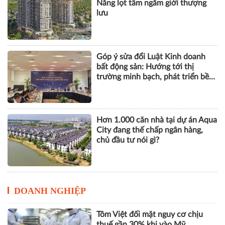
The Global City: Nơi bản sắc giao
thương song hành nhịp sống toàn
cầu
Lộ diện dòng BĐS cao cấp tại Đà
Nẵng lọt tầm ngắm giới thượng
lưu
Góp ý sửa đổi Luật Kinh doanh
bất động sản: Hướng tới thị
trường minh bạch, phát triển bền
vững
Hơn 1.000 căn nhà tại dự án Aqua
City đang thế chấp ngân hàng,
chủ đầu tư nói gì?