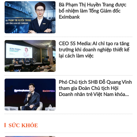
Nhà báo Lê Minh Tuấn giữ chức
vụ Phó Tổng Biên tập Tạp chí
Doanh nghiệp và Đầu tư
Bà Phạm Thị Huyền Trang được
bổ nhiệm làm Tổng Giám đốc
Eximbank
CEO 5S Media: AI chỉ tạo ra tăng
trưởng khi doanh nghiệp thiết kế
lại cách làm việc
Phó Chủ tịch SHB Đỗ Quang Vinh
tham gia Đoàn Chủ tịch Hội
Doanh nhân trẻ Việt Nam khóa