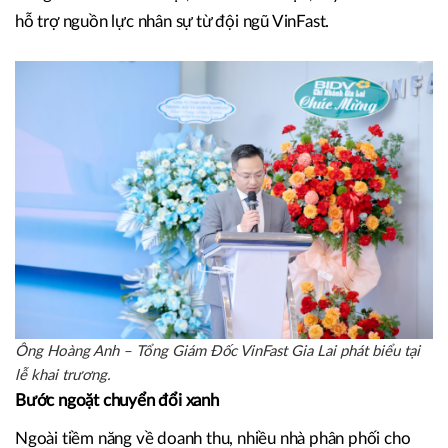
lược không rõ ràng khiến công ty không đủ tự tin để duy
trì. Ngược lại, với VinFast, ông thấy được tiềm năng, cơ hội
phát triển tích cực. Ngoài ra, các nhà phân phối như CTCP
Bắc Tây Nguyên còn được hưởng các chính sách hỗ trợ
đồng hành về nhiều mặt, từ đầu tư cải tạo, xây mới cho tới
hỗ trợ nguồn lực nhân sự từ đội ngũ VinFast.