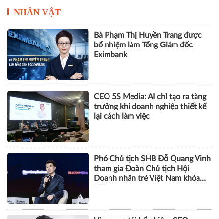
Mô hình đào tạo chuẩn Vương
Quốc Anh tại Việt Nam, sinh viên
có 1 năm kinh nghiệm làm việc
trước khi nhận bằng
NHÂN VẬT
Bà Phạm Thị Huyền Trang được
bổ nhiệm làm Tổng Giám đốc
Eximbank
CEO 5S Media: AI chỉ tạo ra tăng
trưởng khi doanh nghiệp thiết kế
lại cách làm việc