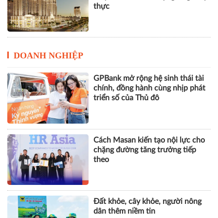
trao chứng nhận thành phố thông
minh dựa trên tiêu chuẩn ISO
37122
Thị trường BĐS trong chu kỳ mới:
Cuộc đua về chất lượng và giá trị
thực
DOANH NGHIỆP
GPBank mở rộng hệ sinh thái tài
chính, đồng hành cùng nhịp phát
triển số của Thủ đô
Cách Masan kiến tạo nội lực cho
chặng đường tăng trưởng tiếp