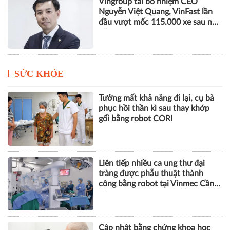
Phó Chủ tịch SHB Đỗ Quang Vinh
tham gia Đoàn Chủ tịch Hội
Doanh nhân trẻ Việt Nam khóa
VIII
Vingroup tái bổ nhiệm CEO
Nguyễn Việt Quang, VinFast lần
đầu vượt mốc 115.000 xe sau nửa
năm
SỨC KHỎE
Tưởng mất khả năng đi lại, cụ bà
phục hồi thần kì sau thay khớp
gối bằng robot CORI