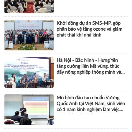
THỰC TIỄN QUẢN LÝ
Việt Nam - Nhật Bản tăng cường
hợp tác thực thi bản quyền trên
môi trường số
Khởi động dự án SMS-MP, góp
phần bảo vệ tầng ozone và giảm
phát thải khí nhà kính
Hà Nội - Bắc Ninh - Hưng Yên
tăng cường liên kết vùng, thúc
đẩy nông nghiệp thông minh và
kinh tế xanh