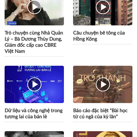
Video - Tổng quan kinh tế
Các bài viết nổi bật trong
Trà Vinh
Tạp chí số 4: Thành phố
tương lai
Trò chuyện cùng Nhà Quản
Câu chuyện bê tông của
Lý – Bà Dương Thùy Dung,
Hồng Kông
Giám đốc cấp cao CBRE
Việt Nam