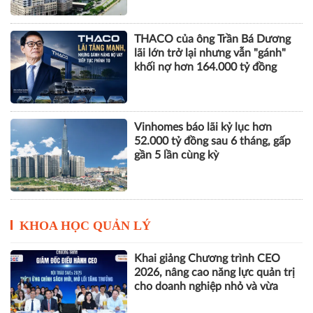
Novaland báo lãi 912 tỷ đồng,
khoản thu tài chính hơn 1.700 tỷ
đồng trở thành điểm tựa lợi
nhuận
THACO của ông Trần Bá Dương
lãi lớn trở lại nhưng vẫn "gánh"
khối nợ hơn 164.000 tỷ đồng
Vinhomes báo lãi kỷ lục hơn
52.000 tỷ đồng sau 6 tháng, gấp
gần 5 lần cùng kỳ