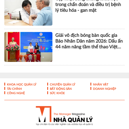
Liên tiếp nhiều ca ung thư đại
tràng được phẫu thuật thành
công bằng robot tại Vinmec Cần
Thơ
Cập nhật bằng chứng khoa học
trong chẩn đoán và điều trị bệnh
lý tiêu hóa - gan mật
Giải vô địch bóng bàn quốc gia
Báo Nhân Dân năm 2026: Dấu ấn
44 năm nâng tầm thể thao Việt
Nam
KHOA HỌC QUẢN LÝ
CHUYỆN QUẢN LÝ
NHÂN VẬT
TÀI CHÍNH
BẤT ĐỘNG SẢN
DOANH NGHIỆP