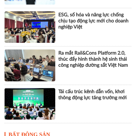
KHOA HỌC QUẢN LÝ
Khai giảng Chương trình CEO
2026, nâng cao năng lực quản trị
cho doanh nghiệp nhỏ và vừa
ESG, số hóa và năng lực chống
chịu tạo động lực mới cho doanh
nghiệp Việt
Ra mắt Rail&Cons Platform 2.0,
thúc đẩy hình thành hệ sinh thái
công nghiệp đường sắt Việt Nam
Tái cấu trúc kênh dẫn vốn, khơi