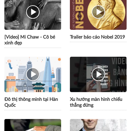
Dữ liệu và công nghệ trong
Báo cáo đặc biệt "Bài học
tương lai của bán lẻ
từ cú ngã của kỳ lân"
[Video] Mi Chaw - Cô bé
Trailer báo cáo Nobel 2019
xinh đẹp