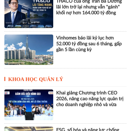
THACO của ông Trần Bá Dương
lãi lớn trở lại nhưng vẫn "gánh"
khối nợ hơn 164.000 tỷ đồng
Vinhomes báo lãi kỷ lục hơn
52.000 tỷ đồng sau 6 tháng, gấp
gần 5 lần cùng kỳ
KHOA HỌC QUẢN LÝ
Khai giảng Chương trình CEO
2026, nâng cao năng lực quản trị
cho doanh nghiệp nhỏ và vừa
ESG, số hóa và năng lực chống