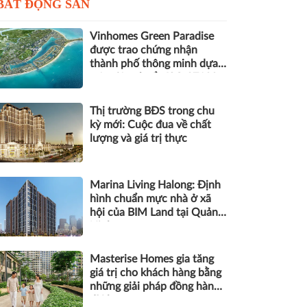
BẤT ĐỘNG SẢN
Vinhomes Green Paradise
được trao chứng nhận
thành phố thông minh dựa
trên tiêu chuẩn ISO 37122
Thị trường BĐS trong chu
kỳ mới: Cuộc đua về chất
lượng và giá trị thực
Marina Living Halong: Định
hình chuẩn mực nhà ở xã
hội của BIM Land tại Quảng
Ninh
Masterise Homes gia tăng
giá trị cho khách hàng bằng
những giải pháp đồng hành
dài hạn