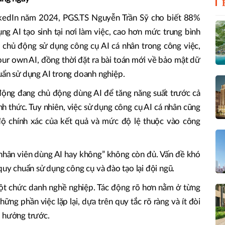
nkedIn năm 2024, PGS.TS Nguyễn Trần Sỹ cho biết 88%
ng AI tạo sinh tại nơi làm việc, cao hơn mức trung bình
 chủ động sử dụng công cụ AI cá nhân trong công việc,
ur own AI, đồng thời đặt ra bài toán mới về bảo mật dữ
uẩn sử dụng AI trong doanh nghiệp.
động đang chủ động dùng AI để tăng năng suất trước cả
h thức. Tuy nhiên, việc sử dụng công cụ AI cá nhân cũng
 độ chính xác của kết quả và mức độ lệ thuộc vào công
 nhân viên dùng AI hay không” không còn đủ. Vấn đề khó
quy chuẩn sử dụng công cụ và đào tạo lại đội ngũ.
một chức danh nghề nghiệp. Tác động rõ hơn nằm ở từng
ững phần việc lặp lại, dựa trên quy tắc rõ ràng và ít đòi
h hưởng trước.