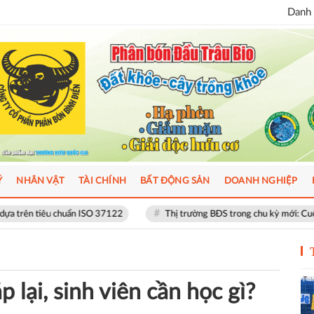
Danh 
Ý
NHÂN VẬT
TÀI CHÍNH
BẤT ĐỘNG SẢN
DOANH NGHIỆP
SO 37122
Thị trường BĐS trong chu kỳ mới: Cuộc đua về chất lượng và g
p lại, sinh viên cần học gì?