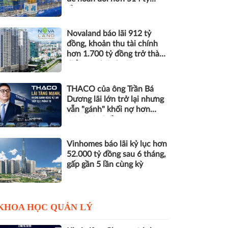
đồng nợ
Novaland báo lãi 912 tỷ
đồng, khoản thu tài chính
hơn 1.700 tỷ đồng trở thành
điểm tựa lợi nhuận
THACO của ông Trần Bá
Dương lãi lớn trở lại nhưng
vẫn "gánh" khối nợ hơn
164.000 tỷ đồng
Vinhomes báo lãi kỷ lục hơn
52.000 tỷ đồng sau 6 tháng,
gấp gần 5 lần cùng kỳ
KHOA HỌC QUẢN LÝ