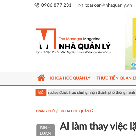
0986 877 231
toasoan@nhaquanly.vn
KHOA HỌC QUẢN LÝ
THỰC TIỄN QUẢN L
 Paradise được trao chứng nhận thành phố thông minh dựa trên tiêu chuẩn I
TRANG CHỦ
KHOA HỌC QUẢN LÝ
AI làm thay việc lặ
BÌNH
LUẬN