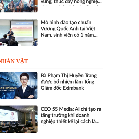
vùng, thúc đẩy nông nghiệp
thông minh và kinh tế xanh
Mô hình đào tạo chuẩn
Vương Quốc Anh tại Việt
Nam, sinh viên có 1 năm
kinh nghiệm làm việc trước
khi nhận bằng
NHÂN VẬT
Bà Phạm Thị Huyền Trang
được bổ nhiệm làm Tổng
Giám đốc Eximbank
CEO 5S Media: AI chỉ tạo ra
tăng trưởng khi doanh
nghiệp thiết kế lại cách làm
việc