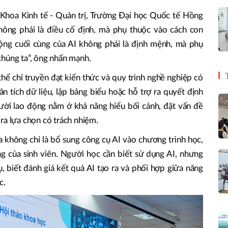
hoa Kinh tế - Quản trị, Trường Đại học Quốc tế Hồng
hông phải là điều cố định, mà phụ thuộc vào cách con
ộng cuối cùng của AI không phải là định mệnh, mà phụ
chúng ta”, ông nhấn mạnh.
hể chỉ truyền đạt kiến thức và quy trình nghề nghiệp có
ân tích dữ liệu, lập bảng biểu hoặc hỗ trợ ra quyết định
người lao động nằm ở khả năng hiểu bối cảnh, đặt vấn đề
ra lựa chọn có trách nhiệm.
ra không chỉ là bổ sung công cụ AI vào chương trình học,
ứng của sinh viên. Người học cần biết sử dụng AI, nhưng
ụ, biết đánh giá kết quả AI tạo ra và phối hợp giữa năng
c.