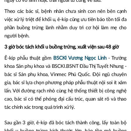
nguy cơ vô sinh hoặc thai ngoài tử cung về sau.
Theo các bác sĩ, bệnh nhân chưa sinh con nên bên cạnh
việc xử lý triệt để khối u, ê-kíp cũng ưu tiên bảo tồn tối đa
phần buồng trứng lành nhằm duy trì cơ hội làm mẹ cho
người bệnh.
3 giờ bóc tách khối u buồng trứng, xuất viện sau 48 giờ
Ê-kíp phẫu thuật gồm
BSCKI Vương Ngọc Linh
- Trưởng
khoa Sản phụ khoa và BSCKI.BSNT Đầu Thị Tuyết Nhung -
bác sĩ Sản phụ khoa, Vinmec Phú Quốc. Đội ngũ chuyên
gia, bác sĩ lựa chọn phương pháp phẫu thuật nội soi ít xâm
lấn. Với đường rạch nhỏ cùng hệ thống thiết bị công nghệ
cao, bác sĩ có thể phóng đại cấu trúc, quan sát rõ và thao
tác chính xác trong quá trình xử lý.
Sau gần 3 giờ, ê-kíp đã bóc tách thành công, lấy toàn bộ
khối u buồng trứng kích thước lớn, bảo tồn mô buồng