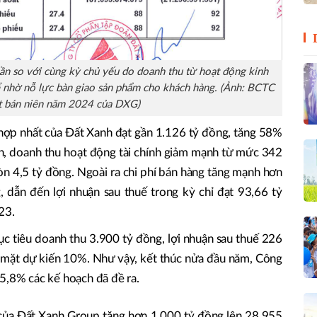
lần so với cùng kỳ chủ yếu do doanh thu từ hoạt động kinh
kể nhờ nỗ lực bàn giao sản phẩm cho khách hàng. (Ảnh: BCTC
t bán niên năm 2024 của DXG)
 hợp nhất của Đất Xanh đạt gần 1.126 tỷ đồng, tăng 58%
ên, doanh thu hoạt động tài chính giảm mạnh từ mức 342
òn 4,5 tỷ đồng. Ngoài ra chi phí bán hàng tăng mạnh hơn
 dẫn đến lợi nhuận sau thuế trong kỳ chỉ đạt 93,66 tỷ
23.
 tiêu doanh thu 3.900 tỷ đồng, lợi nhuận sau thuế 226
ền mặt dự kiến 10%. Như vậy, kết thúc nửa đầu năm, Công
5,8% các kế hoạch đã đề ra.
 của Đất Xanh Group tăng hơn 1.000 tỷ đồng lên 28.955