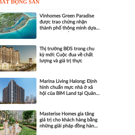
BẤT ĐỘNG SẢN
Vinhomes Green Paradise
được trao chứng nhận
thành phố thông minh dựa
trên tiêu chuẩn ISO 37122
Thị trường BĐS trong chu
kỳ mới: Cuộc đua về chất
lượng và giá trị thực
Marina Living Halong: Định
hình chuẩn mực nhà ở xã
hội của BIM Land tại Quảng
Ninh
Masterise Homes gia tăng
giá trị cho khách hàng bằng
những giải pháp đồng hành
dài hạn