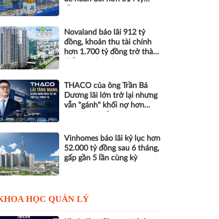
đồng nợ
Novaland báo lãi 912 tỷ
đồng, khoản thu tài chính
hơn 1.700 tỷ đồng trở thành
điểm tựa lợi nhuận
THACO của ông Trần Bá
Dương lãi lớn trở lại nhưng
vẫn "gánh" khối nợ hơn
164.000 tỷ đồng
Vinhomes báo lãi kỷ lục hơn
52.000 tỷ đồng sau 6 tháng,
gấp gần 5 lần cùng kỳ
KHOA HỌC QUẢN LÝ