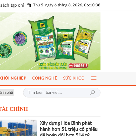
sách tạp chí
Thứ 5, ngày 6 tháng 8, 2026, 06:10:39
KHỞI NGHIỆP
CÔNG NGHỆ
SỨC KHỎE
h dựa trên tiêu chuẩn ISO 37122
Thị trường BĐS trong chu kỳ mới: Cu
TÀI CHÍNH
Xây dựng Hòa Bình phát
hành hơn 51 triệu cổ phiếu
để hoán đổi hơn 514 tỷ