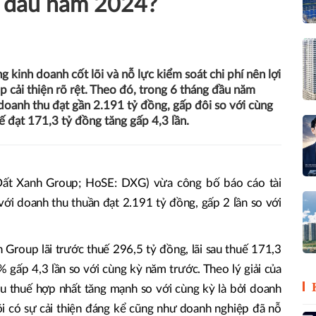
a đầu năm 2024?
g kinh doanh cốt lõi và nỗ lực kiểm soát chi phí nên lợi
 cải thiện rõ rệt. Theo đó, trong 6 tháng đầu năm
oanh thu đạt gần 2.191 tỷ đồng, gấp đôi so với cùng
ế đạt 171,3 tỷ đồng tăng gấp 4,3 lần.
Đất Xanh Group; HoSE: DXG) vừa công bố báo cáo tài
với doanh thu thuần đạt 2.191 tỷ đồng, gấp 2 lần so với
 Group lãi trước thuế 296,5 tỷ đồng, lãi sau thuế 171,3
 gấp 4,3 lần so với cùng kỳ năm trước. Theo lý giải của
au thuế hợp nhất tăng mạnh so với cùng kỳ là bởi doanh
õi có sự cải thiện đáng kể cũng như doanh nghiệp đã nỗ