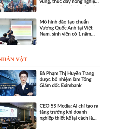
vùng, thúc đẩy nông nghiệp
thông minh và kinh tế xanh
Mô hình đào tạo chuẩn
Vương Quốc Anh tại Việt
Nam, sinh viên có 1 năm
kinh nghiệm làm việc trước
khi nhận bằng
NHÂN VẬT
Bà Phạm Thị Huyền Trang
được bổ nhiệm làm Tổng
Giám đốc Eximbank
CEO 5S Media: AI chỉ tạo ra
tăng trưởng khi doanh
nghiệp thiết kế lại cách làm
việc