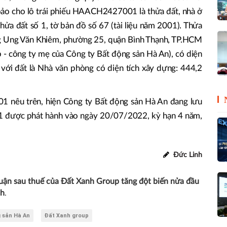
 bảo cho lô trái phiếu HAACH2427001 là thửa đất, nhà ở
i thửa đất số 1, tờ bản đồ số 67 (tài liệu năm 2001). Thửa
ờng Ung Văn Khiêm, phường 25, quận Bình Thạnh, TP.HCM
p - công ty mẹ của Công ty Bất động sản Hà An), có diện
n với đất là Nhà văn phòng có diện tích xây dựng: 444,2
 nêu trên, hiện Công ty Bất động sản Hà An đang lưu
 được phát hành vào ngày 20/07/2022, kỳ hạn 4 năm,
Đức Linh
huận sau thuế của Đất Xanh Group tăng đột biến nửa đầu
nh
.
 sản Hà An
Đất Xanh group