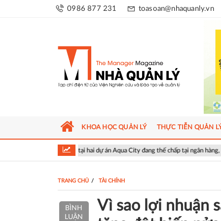
0986 877 231
toasoan@nhaquanly.vn
KHOA HỌC QUẢN LÝ
THỰC TIỄN QUẢN L
 căn nhà tại hai dự án Aqua City đang thế chấp tại ngân hàng, chủ đầu tư nói gì?
TRANG CHỦ
TÀI CHÍNH
Vì sao lợi nhuận 
BÌNH
LUẬN