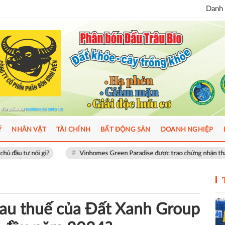
Danh 
Ý
NHÂN VẬT
TÀI CHÍNH
BẤT ĐỘNG SẢN
DOANH NGHIỆP
Vinhomes Green Paradise được trao chứng nhận thành phố thông min
sau thuế của Đất Xanh Group