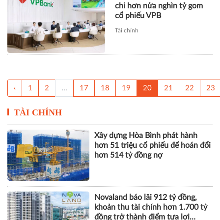
chi hơn nửa nghìn tỷ gom
cổ phiếu VPB
Tài chính
‹
1
2
...
17
18
19
20
21
22
23
TÀI CHÍNH
Xây dựng Hòa Bình phát hành
hơn 51 triệu cổ phiếu để hoán đổi
hơn 514 tỷ đồng nợ
Novaland báo lãi 912 tỷ đồng,
khoản thu tài chính hơn 1.700 tỷ
đồng trở thành điểm tựa lợi