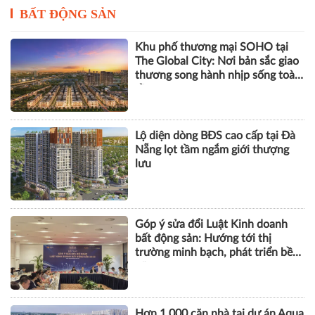
BẤT ĐỘNG SẢN
Khu phố thương mại SOHO tại
The Global City: Nơi bản sắc giao
thương song hành nhịp sống toàn
cầu
Lộ diện dòng BĐS cao cấp tại Đà
Nẵng lọt tầm ngắm giới thượng
lưu
Góp ý sửa đổi Luật Kinh doanh
bất động sản: Hướng tới thị
trường minh bạch, phát triển bền
vững
Hơn 1.000 căn nhà tại dự án Aqua