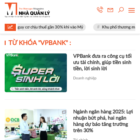
mặt nguy cơ chịu thuế gần 30% khi vào Mỹ
Khu phố thương mại SOHO t
TỪ KHÓA "
VPBANK
" :
VPBank đưa ra công cụ tối
ưu tài chính, giúp tiền sinh
tiền, lời sinh lời
Doanh nghiệp
Ngành ngân hàng 2025: Lợi
nhuận bứt phá, hai ngân
hàng dự báo tăng trưởng
trên 30%