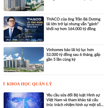
nhuận
THACO của ông Trần Bá Dương
lãi lớn trở lại nhưng vẫn "gánh"
khối nợ hơn 164.000 tỷ đồng
Vinhomes báo lãi kỷ lục hơn
52.000 tỷ đồng sau 6 tháng, gấp
gần 5 lần cùng kỳ
KHOA HỌC QUẢN LÝ
Yêu cầu sửa đổi Bộ luật Hình sự
Việt Nam và tham khảo tái cấu
trúc trách nhiệm hình sự một số