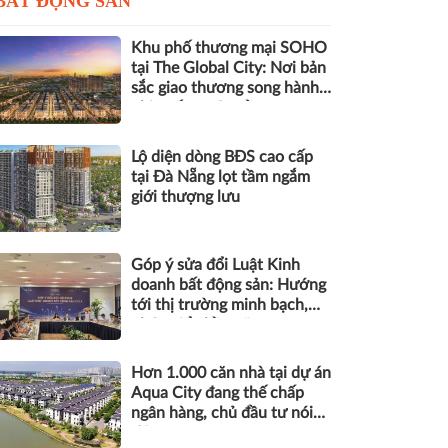
BẤT ĐỘNG SẢN
Khu phố thương mại SOHO
tại The Global City: Nơi bản
sắc giao thương song hành
nhịp sống toàn cầu
Lộ diện dòng BĐS cao cấp
tại Đà Nẵng lọt tầm ngắm
giới thượng lưu
Góp ý sửa đổi Luật Kinh
doanh bất động sản: Hướng
tới thị trường minh bạch,
phát triển bền vững
Hơn 1.000 căn nhà tại dự án
Aqua City đang thế chấp
ngân hàng, chủ đầu tư nói
gì?