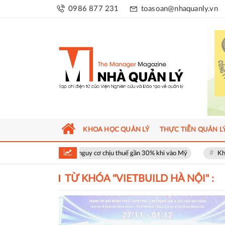
0986 877 231
toasoan@nhaquanly.vn
KHOA HỌC QUẢN LÝ
THỰC TIỄN QUẢN L
Tôm Việt đối mặt nguy cơ chịu thuế gần 30% khi vào Mỹ
Khu phố thươ
TỪ KHÓA "
VIETBUILD HÀ NỘI
" :