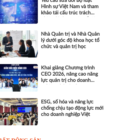
Yêu cầu sửa đổi Bộ luật
Hình sự Việt Nam và tham
khảo tái cấu trúc trách
nhiệm hình sự một số tội
danh trong kỷ nguyên trí tuệ
nhân tạo
Nhà Quản trị và Nhà Quản
lý dưới góc độ khoa học tổ
chức và quản trị học
Khai giảng Chương trình
CEO 2026, nâng cao năng
lực quản trị cho doanh
nghiệp nhỏ và vừa
ESG, số hóa và năng lực
chống chịu tạo động lực mới
cho doanh nghiệp Việt