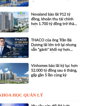
đồng nợ
Novaland báo lãi 912 tỷ
đồng, khoản thu tài chính
hơn 1.700 tỷ đồng trở thành
điểm tựa lợi nhuận
THACO của ông Trần Bá
Dương lãi lớn trở lại nhưng
vẫn "gánh" khối nợ hơn
164.000 tỷ đồng
Vinhomes báo lãi kỷ lục hơn
52.000 tỷ đồng sau 6 tháng,
gấp gần 5 lần cùng kỳ
KHOA HỌC QUẢN LÝ