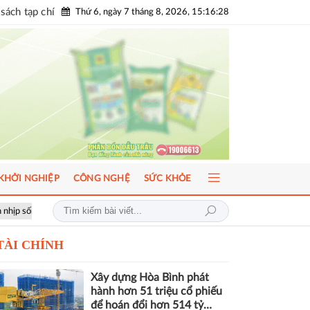
sách tạp chí
Thứ 6, ngày 7 tháng 8, 2026, 15:16:29
KHỞI NGHIỆP
CÔNG NGHỆ
SỨC KHỎE
 toàn cầu
ICFM 2026: Đột phá mới trong phát triển Y học bào thai và 
TÀI CHÍNH
Xây dựng Hòa Bình phát
hành hơn 51 triệu cổ phiếu
để hoán đổi hơn 514 tỷ