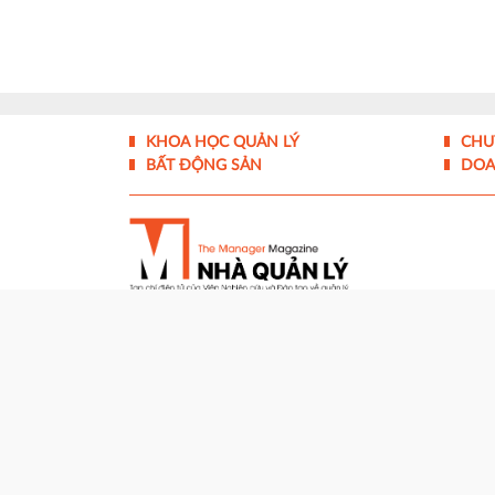
KHOA HỌC QUẢN LÝ
CHU
BẤT ĐỘNG SẢN
DOA
Tạp chí điện tử Nhà Quản Lý - ISSN 1859- 0772
Giấy phép hoạt động báo điện tử số 324/GP-BTTTT
Cơ quan chủ quản:
Viện Nghiên cứu và Đào tạo về 
Tổng biên tập: ThS Nguyễn Đăng Bình
Trụ sở tòa soạn:
1506/12 Huỳnh Tấn Phát, Phườn
Hotline:
0986 877 231 - 0905454667
Email:
toasoan@nhaquanly.vn