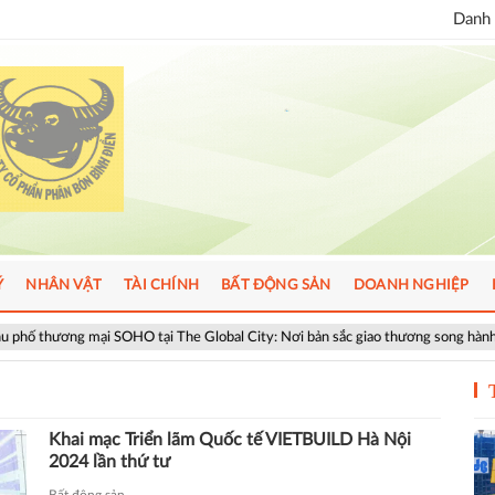
Danh 
Ý
NHÂN VẬT
TÀI CHÍNH
BẤT ĐỘNG SẢN
DOANH NGHIỆP
ng mại SOHO tại The Global City: Nơi bản sắc giao thương song hành nhịp sống
Khai mạc Triển lãm Quốc tế VIETBUILD Hà Nội
2024 lần thứ tư
Bất động sản