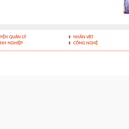
YỆN QUẢN LÝ
NHÂN VẬT
NH NGHIỆP
CÔNG NGHỆ
 của Bộ Thông tin và Truyền thông cấp ngày 10/07/2017
quản lý - Liên hiệp các Hội Khoa học và Kỹ thuật Việt Nam
g Tân Mỹ, TP.HCM