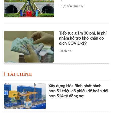
nhằm hỗ trợ khó khăn do
dịch COVID-19
Tài chính
TÀI CHÍNH
Xây dựng Hòa Bình phát hành
hơn 51 triệu cổ phiếu để hoán đổi
hơn 514 tỷ đồng nợ
Novaland báo lãi 912 tỷ đồng,
khoản thu tài chính hơn 1.700 tỷ
đồng trở thành điểm tựa lợi
nhuận