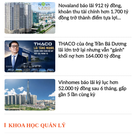
THACO của ông Trần Bá Dương
lãi lớn trở lại nhưng vẫn "gánh"
khối nợ hơn 164.000 tỷ đồng
Vinhomes báo lãi kỷ lục hơn
52.000 tỷ đồng sau 6 tháng, gấp
gần 5 lần cùng kỳ
KHOA HỌC QUẢN LÝ
Khai giảng Chương trình CEO
2026, nâng cao năng lực quản trị
cho doanh nghiệp nhỏ và vừa