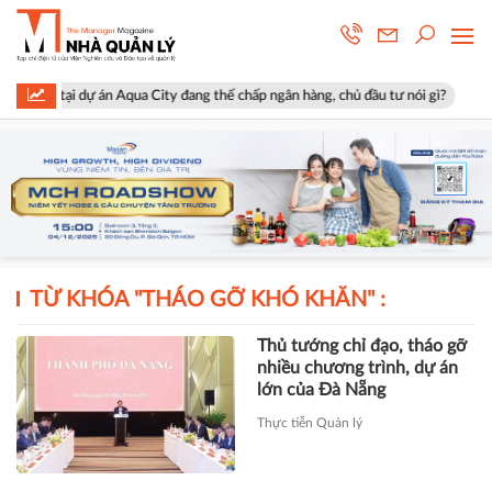
hà tại dự án Aqua City đang thế chấp ngân hàng, chủ đầu tư nói gì?
Vi
TỪ KHÓA "
THÁO GỠ KHÓ KHĂN
" :
Thủ tướng chỉ đạo, tháo gỡ
nhiều chương trình, dự án
lớn của Đà Nẵng
Thực tiễn Quản lý
Thủ tướng làm việc với
TP.HCM: Tập trung tháo gỡ
khó khăn cho doanh nghiệp
và người dân