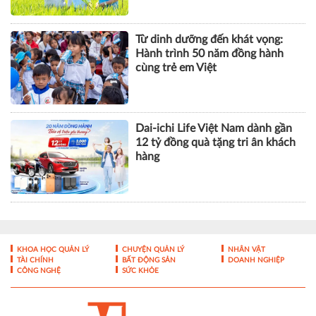
Dai-ichi Life Việt Nam dành gần
12 tỷ đồng quà tặng tri ân khách
hàng
KHOA HỌC QUẢN LÝ
CHUYỆN QUẢN LÝ
NHÂN VẬT
TÀI CHÍNH
BẤT ĐỘNG SẢN
DOANH NGHIỆP
CÔNG NGHỆ
SỨC KHỎE
Tạp chí điện tử Nhà Quản Lý - ISSN 1859- 0772
Giấy phép hoạt động báo điện tử số 324/GP-BTTTT của Bộ
Thông tin và Truyền thông cấp ngày 10/07/2017