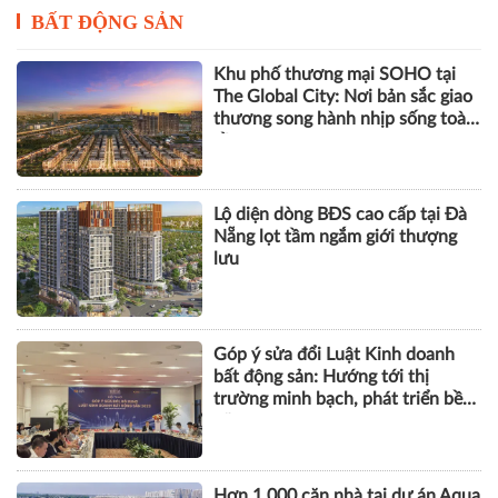
BẤT ĐỘNG SẢN
Khu phố thương mại SOHO tại
The Global City: Nơi bản sắc giao
thương song hành nhịp sống toàn
cầu
Lộ diện dòng BĐS cao cấp tại Đà
Nẵng lọt tầm ngắm giới thượng
lưu
Góp ý sửa đổi Luật Kinh doanh
bất động sản: Hướng tới thị
trường minh bạch, phát triển bền
vững
Hơn 1.000 căn nhà tại dự án Aqua