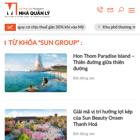
ặt nguy cơ chịu thuế gần 30% khi vào Mỹ
Khu phố thương mại SOHO tạ
TỪ KHÓA "
SUN GROUP
" :
Hon Thom Paradise Island –
Thiên đường giữa thiên
đường
Bất động sản
Giải mã vị trí hưởng lợi kép
của Sun Beauty Onsen
Thanh Hoá
Bất động sản