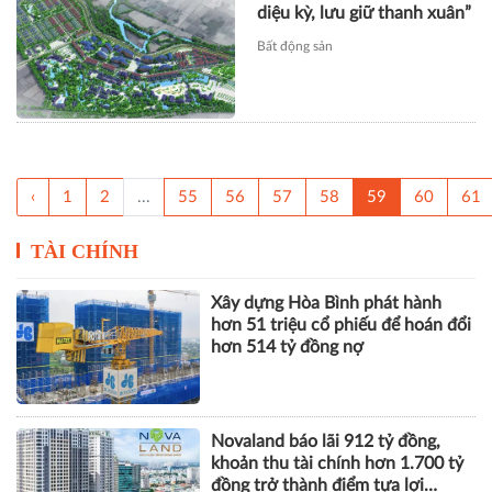
diệu kỳ, lưu giữ thanh xuân”
Bất động sản
‹
1
2
...
55
56
57
58
59
60
61
TÀI CHÍNH
Xây dựng Hòa Bình phát hành
hơn 51 triệu cổ phiếu để hoán đổi
hơn 514 tỷ đồng nợ
Novaland báo lãi 912 tỷ đồng,
khoản thu tài chính hơn 1.700 tỷ
đồng trở thành điểm tựa lợi