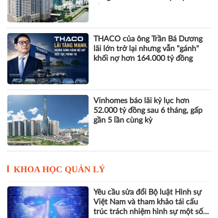
nhuận
THACO của ông Trần Bá Dương
lãi lớn trở lại nhưng vẫn "gánh"
khối nợ hơn 164.000 tỷ đồng
Vinhomes báo lãi kỷ lục hơn
52.000 tỷ đồng sau 6 tháng, gấp
gần 5 lần cùng kỳ
KHOA HỌC QUẢN LÝ
Yêu cầu sửa đổi Bộ luật Hình sự
Việt Nam và tham khảo tái cấu
trúc trách nhiệm hình sự một số