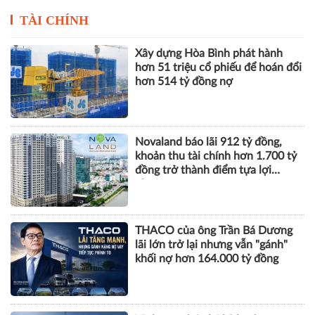
Novaland báo lãi 912 tỷ đồng,
khoản thu tài chính hơn 1.700 tỷ
đồng trở thành điểm tựa lợi
nhuận
THACO của ông Trần Bá Dương
lãi lớn trở lại nhưng vẫn "gánh"
khối nợ hơn 164.000 tỷ đồng
Vinhomes báo lãi kỷ lục hơn
52.000 tỷ đồng sau 6 tháng, gấp
gần 5 lần cùng kỳ