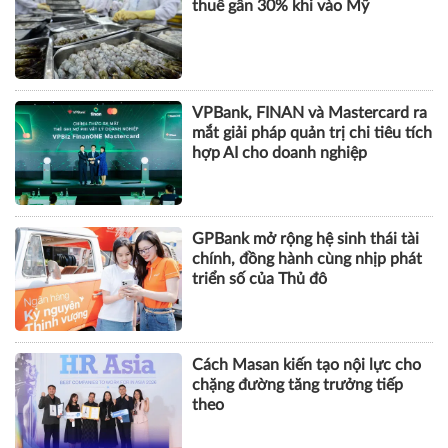
hợp AI cho doanh nghiệp
GPBank mở rộng hệ sinh thái tài
chính, đồng hành cùng nhịp phát
triển số của Thủ đô
Cách Masan kiến tạo nội lực cho
chặng đường tăng trưởng tiếp
theo
KHOA HỌC QUẢN LÝ
CHUYỆN QUẢN LÝ
NHÂN VẬT
TÀI CHÍNH
BẤT ĐỘNG SẢN
DOANH NGHIỆP
CÔNG NGHỆ
SỨC KHỎE