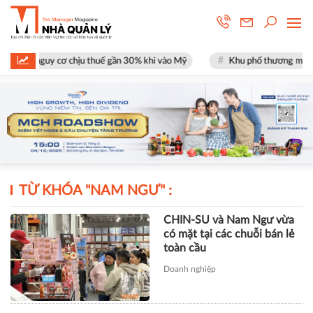
 mặt nguy cơ chịu thuế gần 30% khi vào Mỹ
Khu phố thương mại SOHO 
TỪ KHÓA "
NAM NGƯ
" :
CHIN-SU và Nam Ngư vừa
có mặt tại các chuỗi bán lẻ
toàn cầu
Doanh nghiệp
TÀI CHÍNH
Xây dựng Hòa Bình phát hành
hơn 51 triệu cổ phiếu để hoán đổi
hơn 514 tỷ đồng nợ