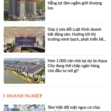
bất động sản: Hướng tới thị
trường minh bạch, phát triển bền
vững
Hơn 1.000 căn nhà tại dự án Aqua
City đang thế chấp ngân hàng,
chủ đầu tư nói gì?
DOANH NGHIỆP
Tôm Việt đối mặt nguy cơ chịu
thuế gần 30% khi vào Mỹ
VPBank, FINAN và Mastercard ra
mắt giải pháp quản trị chi tiêu tích