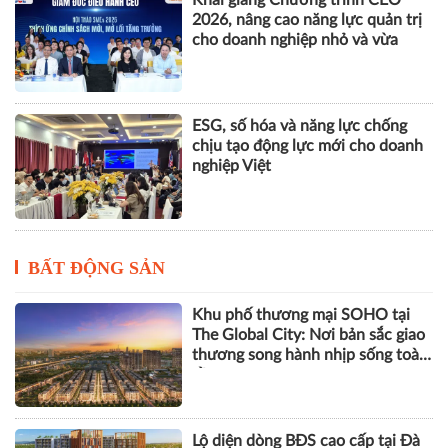
chịu tạo động lực mới cho doanh
nghiệp Việt
BẤT ĐỘNG SẢN
Khu phố thương mại SOHO tại
The Global City: Nơi bản sắc giao
thương song hành nhịp sống toàn
cầu
Lộ diện dòng BĐS cao cấp tại Đà
Nẵng lọt tầm ngắm giới thượng
lưu
Góp ý sửa đổi Luật Kinh doanh