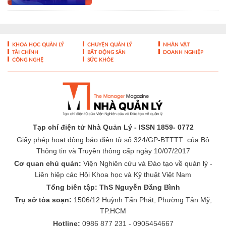
Tạp chí điện tử Nhà Quản Lý - ISSN 1859- 0772
Giấy phép hoạt động báo điện tử số 324/GP-BTTTT của Bộ
Thông tin và Truyền thông cấp ngày 10/07/2017
Cơ quan chủ quản:
Viện Nghiên cứu và Đào tạo về quản lý -
Liên hiệp các Hội Khoa học và Kỹ thuật Việt Nam
Tổng biên tập: ThS Nguyễn Đăng Bình
Trụ sở tòa soạn:
1506/12 Huỳnh Tấn Phát, Phường Tân Mỹ,
TP.HCM
Hotline:
0986 877 231 - 0905454667
Email:
toasoan@nhaquanly.vn
-
-
THÔNG TIN TÒA SOẠN
ĐÓNG GÓP Ý KIẾN
LIÊN HỆ QUẢNG
-
CÁO
BÁO GIÁ QUẢNG CÁO