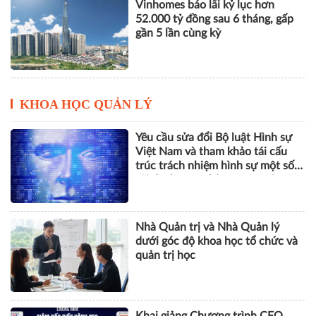
KHOA HỌC QUẢN LÝ
Yêu cầu sửa đổi Bộ luật Hình sự
Việt Nam và tham khảo tái cấu
trúc trách nhiệm hình sự một số
tội danh trong kỷ nguyên trí tuệ
nhân tạo
Nhà Quản trị và Nhà Quản lý
dưới góc độ khoa học tổ chức và
quản trị học
Khai giảng Chương trình CEO
2026, nâng cao năng lực quản trị
cho doanh nghiệp nhỏ và vừa
ESG, số hóa và năng lực chống