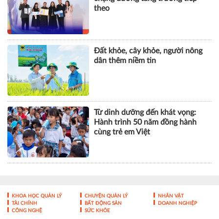
theo
Đất khỏe, cây khỏe, người nông
dân thêm niềm tin
Từ dinh dưỡng đến khát vọng:
Hành trình 50 năm đồng hành
cùng trẻ em Việt
KHOA HỌC QUẢN LÝ
CHUYỆN QUẢN LÝ
NHÂN VẬT
TÀI CHÍNH
BẤT ĐỘNG SẢN
DOANH NGHIỆP
CÔNG NGHỆ
SỨC KHỎE