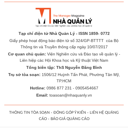
Tạp chí điện tử Nhà Quản Lý - ISSN 1859- 0772
Giấy phép hoạt động báo điện tử số 324/GP-BTTTT của Bộ
Thông tin và Truyền thông cấp ngày 10/07/2017
Cơ quan chủ quản:
Viện Nghiên cứu và Đào tạo về quản lý -
Liên hiệp các Hội Khoa học và Kỹ thuật Việt Nam
Tổng biên tập: ThS Nguyễn Đăng Bình
Trụ sở tòa soạn:
1506/12 Huỳnh Tấn Phát, Phường Tân Mỹ,
TP.HCM
Hotline:
0986 877 231 - 0905454667
Email:
toasoan@nhaquanly.vn
-
-
THÔNG TIN TÒA SOẠN
ĐÓNG GÓP Ý KIẾN
LIÊN HỆ QUẢNG
-
CÁO
BÁO GIÁ QUẢNG CÁO