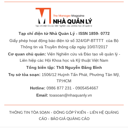
Tạp chí điện tử Nhà Quản Lý - ISSN 1859- 0772
Giấy phép hoạt động báo điện tử số 324/GP-BTTTT của Bộ
Thông tin và Truyền thông cấp ngày 10/07/2017
Cơ quan chủ quản:
Viện Nghiên cứu và Đào tạo về quản lý -
Liên hiệp các Hội Khoa học và Kỹ thuật Việt Nam
Tổng biên tập: ThS Nguyễn Đăng Bình
Trụ sở tòa soạn:
1506/12 Huỳnh Tấn Phát, Phường Tân Mỹ,
TP.HCM
Hotline:
0986 877 231 - 0905454667
Email:
toasoan@nhaquanly.vn
-
-
THÔNG TIN TÒA SOẠN
ĐÓNG GÓP Ý KIẾN
LIÊN HỆ QUẢNG
-
CÁO
BÁO GIÁ QUẢNG CÁO