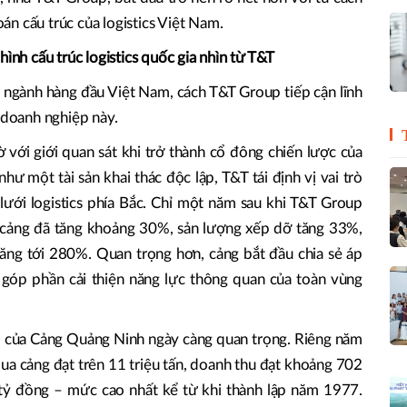
toán cấu trúc của logistics Việt Nam.
hình cấu trúc logistics quốc gia nhìn từ T&T
a ngành hàng đầu Việt Nam, cách T&T Group tiếp cận lĩnh
a doanh nghiệp này.
ới giới quan sát khi trở thành cổ đông chiến lược của
ư một tài sản khai thác độc lập, T&T tái định vị vai trò
ưới logistics phía Bắc. Chỉ một năm sau khi T&T Group
 cảng đã tăng khoảng 30%, sản lượng xếp dỡ tăng 33%,
ăng tới 280%. Quan trọng hơn, cảng bắt đầu chia sẻ áp
 góp phần cải thiện năng lực thông quan của toàn vùng
trò của Cảng Quảng Ninh ngày càng quan trọng. Riêng năm
ua cảng đạt trên 11 triệu tấn, doanh thu đạt khoảng 702
 tỷ đồng – mức cao nhất kể từ khi thành lập năm 1977.