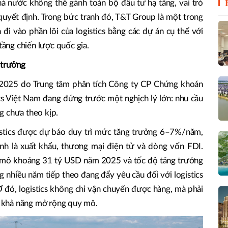
hà nước không thể gánh toàn bộ đầu tư hạ tầng, vai trò
quyết định. Trong bức tranh đó, T&T Group là một trong
i vào phần lõi của logistics bằng các dự án cụ thể với
 tầng chiến lược quốc gia.
 trưởng
 2025 do Trung tâm phân tích Công ty CP Chứng khoán
ics Việt Nam đang đứng trước một nghịch lý lớn: nhu cầu
g chưa theo kịp.
istics được dự báo duy trì mức tăng trưởng 6–7%/năm,
nh là xuất khẩu, thương mại điện tử và dòng vốn FDI.
y mô khoảng 31 tỷ USD năm 2025 và tốc độ tăng trưởng
g nhiều năm tiếp theo đang đẩy yêu cầu đối với logistics
 đó, logistics không chỉ vận chuyển được hàng, mà phải
có khả năng mở rộng quy mô.