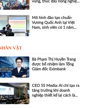
vùng, thúc đẩy nông nghiệp
thông minh và kinh tế xanh
Mô hình đào tạo chuẩn
Vương Quốc Anh tại Việt
Nam, sinh viên có 1 năm
kinh nghiệm làm việc trước
khi nhận bằng
NHÂN VẬT
Bà Phạm Thị Huyền Trang
được bổ nhiệm làm Tổng
Giám đốc Eximbank
CEO 5S Media: AI chỉ tạo ra
tăng trưởng khi doanh
nghiệp thiết kế lại cách làm
việc