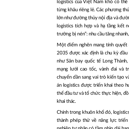
logistics của Việt Nam khó có thể
từng khâu riêng lẻ. Các phương thứ
lớn như đường thủy nội địa và đườn
logistics tích hợp và hạ tầng kết n
trưởng bị nén”: nhu cầu tăng nhanh
Một điểm nghẽn mang tính quyết đ
2035 được xác định là chu kỳ đầu t
như Sân bay quốc tế Long Thành,
mạng lưới cao tốc, vành đai và t
chuyển dần sang vai trò kiến tạo v
án logistics được triển khai theo 
thể đầu tư và tổ chức thực hiện, đồ
khai thác.
Chính trong khuôn khổ đó, logistics
thành phép thử về năng lực triển
nghiệp tư nhân có tầm nhìn dài hạn