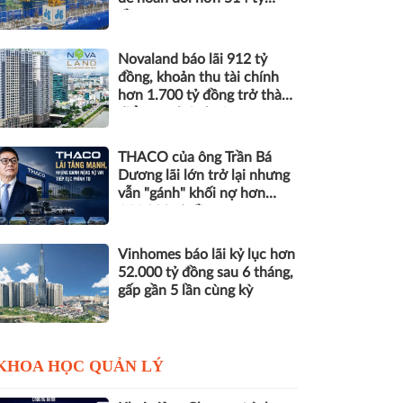
đồng nợ
Novaland báo lãi 912 tỷ
đồng, khoản thu tài chính
hơn 1.700 tỷ đồng trở thành
điểm tựa lợi nhuận
THACO của ông Trần Bá
Dương lãi lớn trở lại nhưng
vẫn "gánh" khối nợ hơn
164.000 tỷ đồng
Vinhomes báo lãi kỷ lục hơn
52.000 tỷ đồng sau 6 tháng,
gấp gần 5 lần cùng kỳ
KHOA HỌC QUẢN LÝ