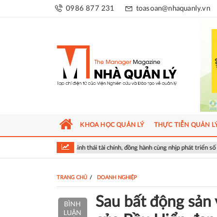
0986 877 231
toasoan@nhaquanly.vn
KHOA HỌC QUẢN LÝ
THỰC TIỄN QUẢN L
 hệ sinh thái tài chính, đồng hành cùng nhịp phát triển số của Thủ đô
TRANG CHỦ
DOANH NGHIỆP
Sau bất động sản
BÌNH
LUẬN