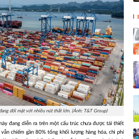
đang đối mặt với nhiều nút thắt lớn. (Ảnh: T&T Group)
này đang diễn ra trên một cấu trúc chưa được tái thiết
 vẫn chiếm gần 80% tổng khối lượng hàng hóa, chi phí