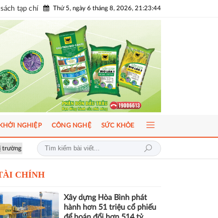
sách tạp chí
Thứ 5, ngày 6 tháng 8, 2026, 21:23:46
KHỞI NGHIỆP
CÔNG NGHỆ
SỨC KHỎE
hát triển bền vững
Hơn 1.000 căn nhà tại dự án Aqua City đang thế chấ
TÀI CHÍNH
Xây dựng Hòa Bình phát
hành hơn 51 triệu cổ phiếu
để hoán đổi hơn 514 tỷ