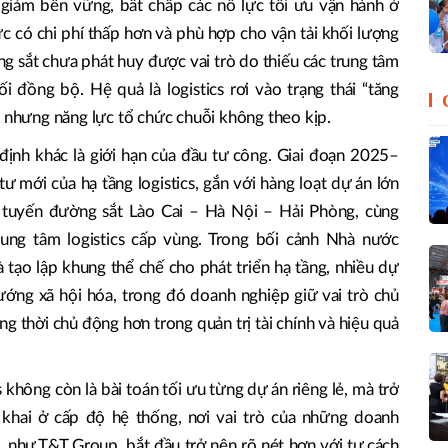
 giảm bền vững, bất chấp các nỗ lực tối ưu vận hành ở
c có chi phí thấp hơn và phù hợp cho vận tải khối lượng
g sắt chưa phát huy được vai trò do thiếu các trung tâm
ối đồng bộ. Hệ quả là logistics rơi vào trạng thái “tăng
, nhưng năng lực tổ chức chuỗi không theo kịp.
ịnh khác là giới hạn của đầu tư công. Giai đoạn 2025–
ư mới của hạ tầng logistics, gắn với hàng loạt dự án lớn
 tuyến đường sắt Lào Cai – Hà Nội – Hải Phòng, cùng
rung tâm logistics cấp vùng. Trong bối cảnh Nhà nước
à tạo lập khung thể chế cho phát triển hạ tầng, nhiều dự
hướng xã hội hóa, trong đó doanh nghiệp giữ vai trò chủ
ng thời chủ động hơn trong quản trị tài chính và hiệu quả
 không còn là bài toán tối ưu từng dự án riêng lẻ, mà trở
 khai ở cấp độ hệ thống, nơi vai trò của những doanh
, như T&T Group, bắt đầu trở nên rõ nét hơn với tư cách