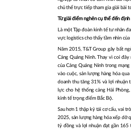
chủ thể trực tiếp tham gia giải bài 
Từ giải điểm nghẽn cụ thể đến định 
Là một Tập đoàn kinh tế tư nhân đ
vực logistics cho thấy tầm nhìn củ
Năm 2015, T&T Group gây bất ngờ v
Cảng Quảng Ninh. Thay vì coi đây nh
của Cảng Quảng Ninh trong mạng l
vào cuộc, sản lượng hàng hóa qua
doanh thu tăng 31% và lợi nhuận t
lực cho hệ thống cảng Hải Phòng,
kinh tế trọng điểm Bắc Bộ.
Sau hơn 1 thập kỷ tái cơ cấu, vai 
2025, sản lượng hàng hóa xếp dỡ q
tỷ đồng và lợi nhuận đạt gần 165