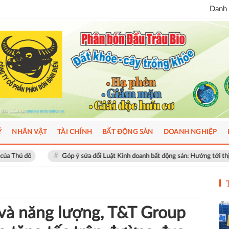
Danh 
Ý
NHÂN VẬT
TÀI CHÍNH
BẤT ĐỘNG SẢN
DOANH NGHIỆP
Góp ý sửa đổi Luật Kinh doanh bất động sản: Hướng tới thị trường minh bạch, p
 và năng lượng, T&T Group