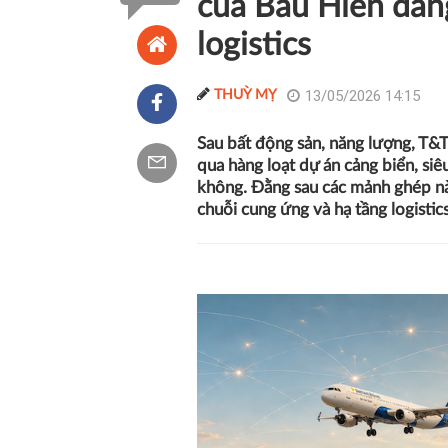
của Bầu Hiển đan
logistics
13/05/2026 14:15
THUỲ MỴ
Sau bất động sản, năng lượng, T&T
qua hàng loạt dự án cảng biển, siê
không. Đằng sau các mảnh ghép nà
chuỗi cung ứng và hạ tầng logistic