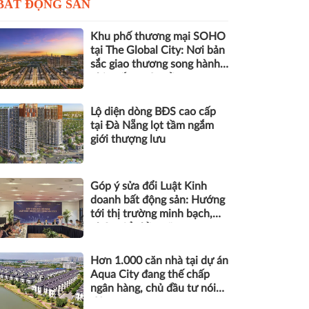
BẤT ĐỘNG SẢN
Khu phố thương mại SOHO
tại The Global City: Nơi bản
sắc giao thương song hành
nhịp sống toàn cầu
Lộ diện dòng BĐS cao cấp
tại Đà Nẵng lọt tầm ngắm
giới thượng lưu
Góp ý sửa đổi Luật Kinh
doanh bất động sản: Hướng
tới thị trường minh bạch,
phát triển bền vững
Hơn 1.000 căn nhà tại dự án
Aqua City đang thế chấp
ngân hàng, chủ đầu tư nói
gì?