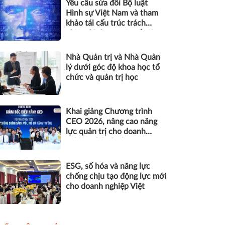
Yêu cầu sửa đổi Bộ luật
Hình sự Việt Nam và tham
khảo tái cấu trúc trách
nhiệm hình sự một số tội
danh trong kỷ nguyên trí tuệ
nhân tạo
Nhà Quản trị và Nhà Quản
lý dưới góc độ khoa học tổ
chức và quản trị học
Khai giảng Chương trình
CEO 2026, nâng cao năng
lực quản trị cho doanh
nghiệp nhỏ và vừa
ESG, số hóa và năng lực
chống chịu tạo động lực mới
cho doanh nghiệp Việt