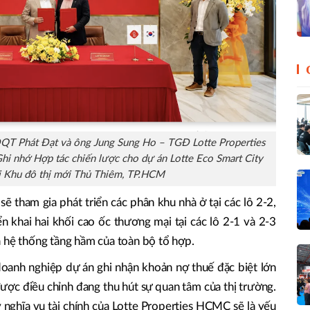
QT Phát Đạt và ông Jung Sung Ho – TGĐ Lotte Properties
hi nhớ Hợp tác chiến lược cho dự án Lotte Eco Smart City
i Khu đô thị mới Thủ Thiêm, TP.HCM
ẽ tham gia phát triển các phân khu nhà ở tại các lô 2-2,
ển khai hai khối cao ốc thương mại tại các lô 2-1 và 2-3
à hệ thống tầng hầm của toàn bộ tổ hợp.
 doanh nghiệp dự án ghi nhận khoản nợ thuế đặc biệt lớn
ược điều chỉnh đang thu hút sự quan tâm của thị trường.
ý nghĩa vụ tài chính của Lotte Properties HCMC sẽ là yếu