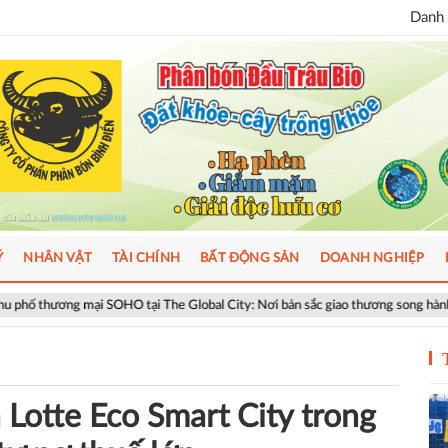
Danh 
Ý
NHÂN VẬT
TÀI CHÍNH
BẤT ĐỘNG SẢN
DOANH NGHIỆP
OHO tại The Global City: Nơi bản sắc giao thương song hành nhịp sống toàn cầ
 Lotte Eco Smart City trong