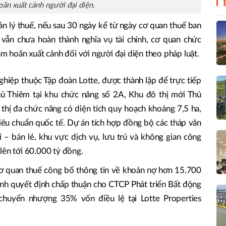
oãn xuất cảnh người đại diện.
ản lý thuế, nếu sau 30 ngày kể từ ngày cơ quan thuế ban
ẫn chưa hoàn thành nghĩa vụ tài chính, cơ quan chức
ạm hoãn xuất cảnh đối với người đại diện theo pháp luật.
hiệp thuộc Tập đoàn Lotte, được thành lập để trực tiếp
Thủ Thiêm tại khu chức năng số 2A, Khu đô thị mới Thủ
thị đa chức năng có diện tích quy hoạch khoảng 7,5 ha,
tiêu chuẩn quốc tế. Dự án tích hợp đồng bộ các tháp văn
– bán lẻ, khu vực dịch vụ, lưu trú và không gian công
lên tới 60.000 tỷ đồng.
cơ quan thuế công bố thông tin về khoản nợ hơn 15.700
 quyết định chấp thuận cho CTCP Phát triển Bất động
chuyển nhượng 35% vốn điều lệ tại Lotte Properties