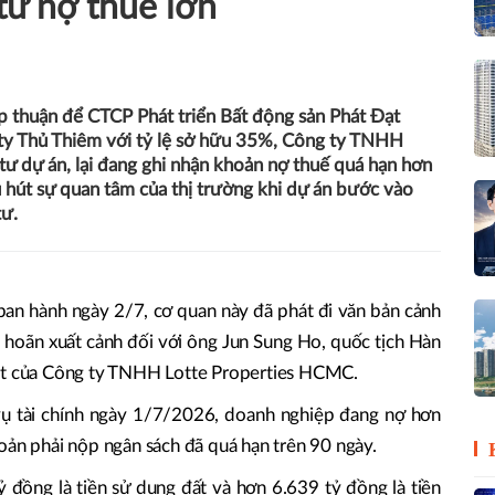
tư nợ thuế lớn
thuận để CTCP Phát triển Bất động sản Phát Đạt
ity Thủ Thiêm với tỷ lệ sở hữu 35%, Công ty TNHH
ư dự án, lại đang ghi nhận khoản nợ thuế quá hạn hơn
 hút sự quan tâm của thị trường khi dự án bước vào
tư.
n hành ngày 2/7, cơ quan này đã phát đi văn bản cảnh
 hoãn xuất cảnh đối với ông Jun Sung Ho, quốc tịch Hàn
uật của Công ty TNHH Lotte Properties HCMC.
vụ tài chính ngày 1/7/2026, doanh nghiệp đang nợ hơn
oản phải nộp ngân sách đã quá hạn trên 90 ngày.
ỷ đồng là tiền sử dụng đất và hơn 6.639 tỷ đồng là tiền