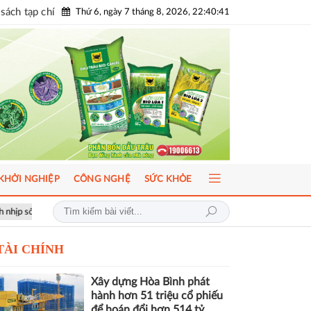
sách tạp chí
Thứ 6, ngày 7 tháng 8, 2026, 22:40:43
KHỞI NGHIỆP
CÔNG NGHỆ
SỨC KHỎE
u
ICFM 2026: Đột phá mới trong phát triển Y học bào thai và Di truyề
TÀI CHÍNH
Xây dựng Hòa Bình phát
hành hơn 51 triệu cổ phiếu
để hoán đổi hơn 514 tỷ