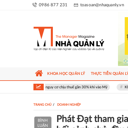
0986 877 231
toasoan@nhaquanly.vn
KHOA HỌC QUẢN LÝ
THỰC TIỄN QUẢN L
 đối mặt nguy cơ chịu thuế gần 30% khi vào Mỹ
Khu phố thương mại S
TRANG CHỦ
DOANH NGHIỆP
Phát Đạt tham gia
BÌNH
LUẬN