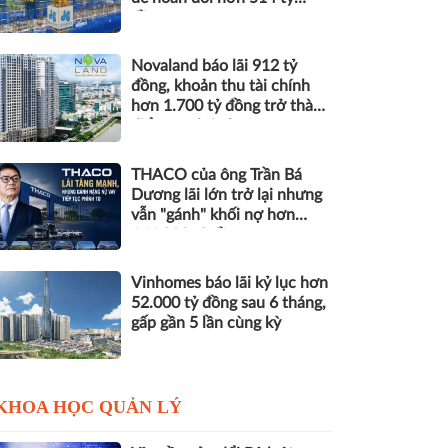
đồng nợ
Novaland báo lãi 912 tỷ
đồng, khoản thu tài chính
hơn 1.700 tỷ đồng trở thành
điểm tựa lợi nhuận
THACO của ông Trần Bá
Dương lãi lớn trở lại nhưng
vẫn "gánh" khối nợ hơn
164.000 tỷ đồng
Vinhomes báo lãi kỷ lục hơn
52.000 tỷ đồng sau 6 tháng,
gấp gần 5 lần cùng kỳ
KHOA HỌC QUẢN LÝ