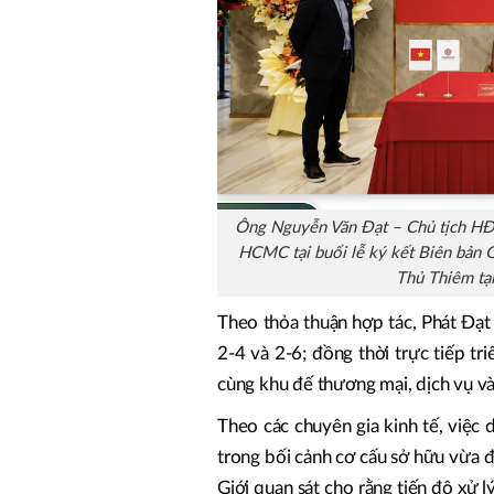
Ông Nguyễn Văn Đạt – Chủ tịch HĐ
HCMC tại buổi lễ ký kết Biên bản G
Thủ Thiêm tạ
Theo thỏa thuận hợp tác, Phát Đạt s
2-4 và 2-6; đồng thời trực tiếp tri
cùng khu đế thương mại, dịch vụ v
Theo các chuyên gia kinh tế, việc
trong bối cảnh cơ cấu sở hữu vừa đ
Giới quan sát cho rằng tiến độ xử l