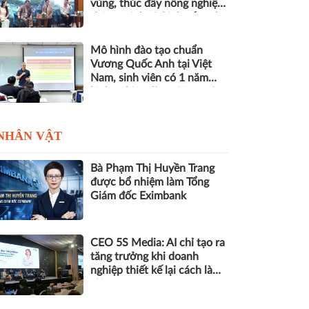
vùng, thúc đẩy nông nghiệp
thông minh và kinh tế xanh
Mô hình đào tạo chuẩn
Vương Quốc Anh tại Việt
Nam, sinh viên có 1 năm
kinh nghiệm làm việc trước
khi nhận bằng
NHÂN VẬT
Bà Phạm Thị Huyền Trang
được bổ nhiệm làm Tổng
Giám đốc Eximbank
CEO 5S Media: AI chỉ tạo ra
tăng trưởng khi doanh
nghiệp thiết kế lại cách làm
việc