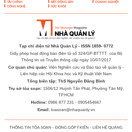
TÀI CHÍNH
BẤT ĐỘNG SẢN
DOANH NGHIỆP
CÔNG NGHỆ
SỨC KHỎE
Tạp chí điện tử Nhà Quản Lý - ISSN 1859- 0772
Giấy phép hoạt động báo điện tử số 324/GP-BTTTT của Bộ
Thông tin và Truyền thông cấp ngày 10/07/2017
Cơ quan chủ quản:
Viện Nghiên cứu và Đào tạo về quản lý -
Liên hiệp các Hội Khoa học và Kỹ thuật Việt Nam
Tổng biên tập: ThS Nguyễn Đăng Bình
Trụ sở tòa soạn:
1506/12 Huỳnh Tấn Phát, Phường Tân Mỹ,
TP.HCM
Hotline:
0986 877 231 - 0905454667
Email:
toasoan@nhaquanly.vn
-
-
THÔNG TIN TÒA SOẠN
ĐÓNG GÓP Ý KIẾN
LIÊN HỆ QUẢNG