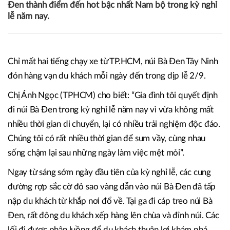
Đen thành điểm đến hot bậc nhất Nam bộ trong kỳ nghỉ
lễ năm nay.
Chỉ mất hai tiếng chạy xe từ TP.HCM, núi Bà Đen Tây Ninh
đón hàng vạn du khách mỗi ngày đến trong dịp lễ 2/9.
Chị Ánh Ngọc (TPHCM) cho biết: “Gia đình tôi quyết định
đi núi Bà Đen trong kỳ nghỉ lễ năm nay vì vừa không mất
nhiều thời gian di chuyển, lại có nhiều trải nghiệm độc đáo.
Chúng tôi có rất nhiều thời gian để sum vầy, cùng nhau
sống chậm lại sau những ngày làm việc mệt mỏi”.
Ngay từ sáng sớm ngày đầu tiên của kỳ nghỉ lễ, các cung
đường rợp sắc cờ đỏ sao vàng dẫn vào núi Bà Đen đã tấp
nập du khách từ khắp nơi đổ về. Tại ga đi cáp treo núi Bà
Đen, rất đông du khách xếp hàng lên chùa và đỉnh núi. Các
lối đi được phân luồng để du khách thuận lợi khám phá