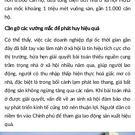
hơn 8.000 căn hộ, đưa tổng diện tích nhà ở xã hội HUD
cán mốc khoảng 1 triệu mét vuông sàn, gần 11.000 căn
hộ.
Cần gỡ các vướng mắc để phát huy hiệu quả
Có thể thấy, việc các doanh nghiệp đại ốc thời gian gần
đây đã bắt tay vào làm nàh ở xã hội là tín hiệu tích cực cho
thị trường, hứa hẹn giải quyết bài toán thiếu nguồn cung
trầm trọng nhà ở xã hội nhiều năm qua, giúp người lao
động, người có thu nhập thấp hiện thực hoá giấc mơ có
nhà, đặc biệt là trong bối cảnh lạm phát leo thang, giá bất
động sản không ngừng tăng qua các năm. Khi bài toán nhà
ở được giải quyết, vấn đề về an sinh xã hội đảm bảo cho
sự phát triển kinh tế cũng trở nên thuận lợi. Người dân có
niềm tin vào Chính phủ để tham gia lao động sản xuất hiệu
quả.