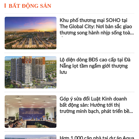
BẤT ĐỘNG SẢN
Khu phố thương mại SOHO tại
The Global City: Nơi bản sắc giao
thương song hành nhịp sống toàn
cầu
Lộ diện dòng BĐS cao cấp tại Đà
Nẵng lọt tầm ngắm giới thượng
lưu
Góp ý sửa đổi Luật Kinh doanh
bất động sản: Hướng tới thị
trường minh bạch, phát triển bền
vững
Hơn 1.000 căn nhà tại dự án Aqua