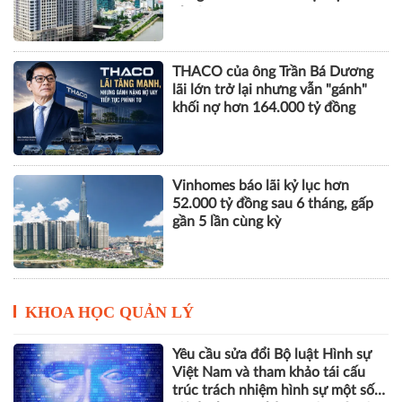
nhuận
THACO của ông Trần Bá Dương
lãi lớn trở lại nhưng vẫn "gánh"
khối nợ hơn 164.000 tỷ đồng
Vinhomes báo lãi kỷ lục hơn
52.000 tỷ đồng sau 6 tháng, gấp
gần 5 lần cùng kỳ
KHOA HỌC QUẢN LÝ
Yêu cầu sửa đổi Bộ luật Hình sự
Việt Nam và tham khảo tái cấu
trúc trách nhiệm hình sự một số