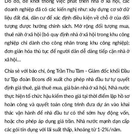
Do đó, để khơi thông việc phát triển nhà ở xã hội, các
doanh nghiệp đã có các kiến nghị như: xây dựng cơ sở dữ
liệu đất đai, dân cư để xác định điều kiện về chỗ ở của đối
tượng được hưởng chính sách. Mở rộng đối tượng mua,
thuê nàh ở xã hội (bỏ quy định nhà ở xã hội trong khu công
nghiệp chỉ dành cho công nhân trong khu công nghiệp);
đơn giản hóa thủ tục để người dân dễ dàng tiếp cận nhà ở
xã hội…
Chia sẻ với báo chí, ông Trần Thu Tâm - Giám đốc khối Đầu
tư Tập đoàn Bcons đề xuất cho phép nhà đầu tư tự quyết
định giá thuê, giá thuê mua, giá bán nhà ở xã hội, Nhà nước
thực hiện tổ chức hậu kiểm theo giá tại thời điểm lập hồ sơ
hoàn công và quyết toán công trình đưa dự án vào khai
thác vận hành để nhà đầu tư có thể sớm huy động vốn,
hoặc cho phép áp dụng giá trần. Nhà nước mạnh dạn cấp
các gói tín dụng với lãi suất thấp, khoảng từ 1-2%/năm.