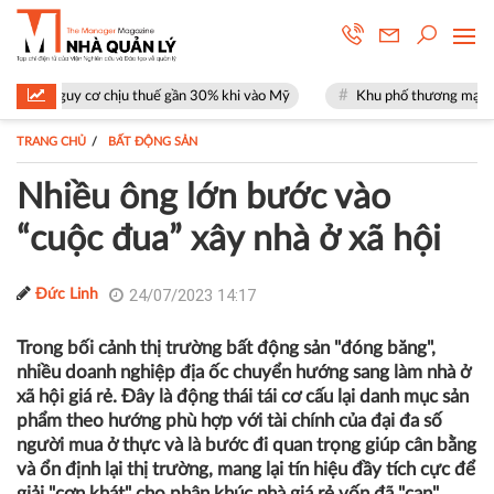
ịu thuế gần 30% khi vào Mỹ
Khu phố thương mại SOHO tại The Global 
TRANG CHỦ
BẤT ĐỘNG SẢN
Nhiều ông lớn bước vào
“cuộc đua” xây nhà ở xã hội
24/07/2023 14:17
Đức Linh
Trong bối cảnh thị trường bất động sản "đóng băng",
nhiều doanh nghiệp địa ốc chuyển hướng sang làm nhà ở
xã hội giá rẻ. Đây là động thái tái cơ cấu lại danh mục sản
phẩm theo hướng phù hợp với tài chính của đại đa số
người mua ở thực và là bước đi quan trọng giúp cân bằng
và ổn định lại thị trường, mang lại tín hiệu đầy tích cực để
giải "cơn khát" cho phân khúc nhà giá rẻ vốn đã "cạn"