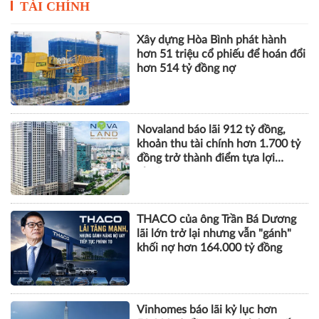
TÀI CHÍNH
Xây dựng Hòa Bình phát hành
hơn 51 triệu cổ phiếu để hoán đổi
hơn 514 tỷ đồng nợ
Novaland báo lãi 912 tỷ đồng,
khoản thu tài chính hơn 1.700 tỷ
đồng trở thành điểm tựa lợi
nhuận
THACO của ông Trần Bá Dương
lãi lớn trở lại nhưng vẫn "gánh"
khối nợ hơn 164.000 tỷ đồng
Vinhomes báo lãi kỷ lục hơn