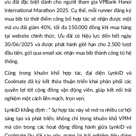
ưu đãi đặc biệt dành cho người tham gia VPBank Hanoi
International Marathon 2025. Cụ thể, mỗi runner đăng ký
mua bib từ thời điểm công bố hợp tác sẽ nhận được một
mã ưu đãi giảm 40%, tối đa 150.000 đồng khi mua hàng
tại website chính thức. Ưu đãi có hiệu lực đến hết ngày
30/06/2025 và được phát hành giới hạn cho 2.500 lượt
đầu tiên, gửi qua email xác nhận mua bib thành công từ hệ
thống.
Cũng trong khuôn khổ hợp tác, đại diện LynkiD và
Coolmate đã ký kết thỏa thuận triển khai phân phối các
quyền lợi tới cộng đồng vận động viên, giúp kết nối trải
nghiệm một cách liền mạch, trọn vẹn.
LynkiD khẳng định : “ Sự hợp tác này sẽ mở ra nhiều cơ hội
sáng tạo và phát triển, không chỉ trong khuôn khổ VPIM
mà còn trong các hoạt động đồng hành giữa LynkiD và
Coolmate lâu dài sau này, mang lại trải nghiệm tiêu dùng