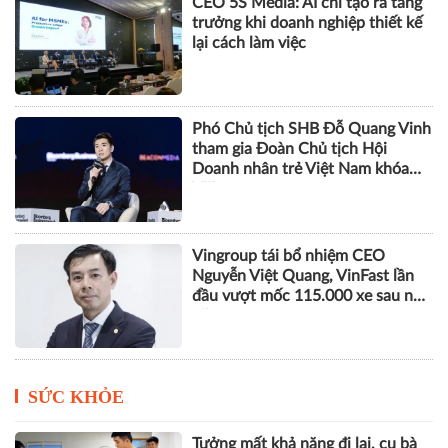
CEO 5S Media: AI chỉ tạo ra tăng
trưởng khi doanh nghiệp thiết kế
lại cách làm việc
Phó Chủ tịch SHB Đỗ Quang Vinh
tham gia Đoàn Chủ tịch Hội
Doanh nhân trẻ Việt Nam khóa
VIII
Vingroup tái bổ nhiệm CEO
Nguyễn Việt Quang, VinFast lần
đầu vượt mốc 115.000 xe sau nửa
năm
SỨC KHỎE
Tưởng mất khả năng đi lại, cụ bà